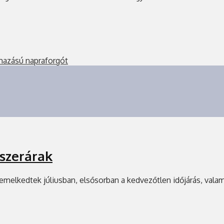
rmazású napraforgót
iszerárak
e emelkedtek júliusban, elsősorban a kedvezőtlen időjárás, val