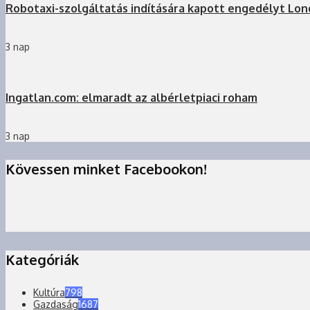
Robotaxi-szolgáltatás indítására kapott engedélyt Lo
3 nap
Ingatlan.com: elmaradt az albérletpiaci roham
3 nap
Kövessen minket Facebookon!
Kategóriák
Kultúra
798
Gazdaság
1687