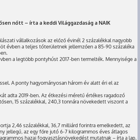
ősen nőtt – írta a keddi Világgazdaság a NAIK
alászati vállalkozások az előző évinél 2 százalékkal nagyobb
t öt évben a teljes tóterületnek jellemzően a 85-90 százaléka
ben.
t évben a legtöbb pontyhúst 2017-ben termelték. Mennyisége a
éssel. A ponty hagyományosan három év alatt éri el az
kát adta 2019-ben. Az étkezési méretű értékes ragadozó
entősen, 15 százalékkal, 240,3 tonnára növekedett viszont a
tja 2,46 százalékkal, 36,7 milliárd forintra emelkedett, az
ény jellegű, az egy főre jutó 6-7 kilogrammos éves átlagos
kagrammos hazai fogyasztásnövekedést mutatnak – írta a lap.