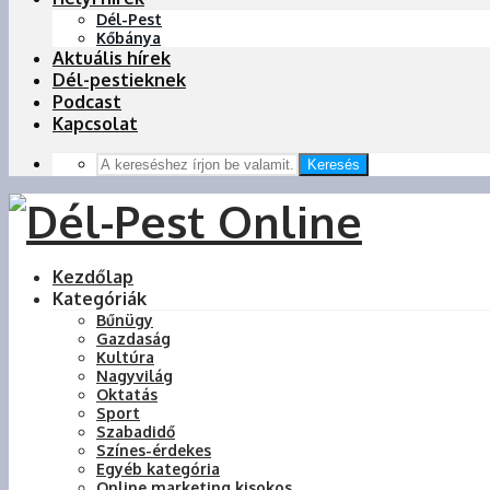
Dél-Pest
Kőbánya
Aktuális hírek
Dél-pestieknek
Podcast
Kapcsolat
Keresés
Kezdőlap
Kategóriák
Bűnügy
Gazdaság
Kultúra
Nagyvilág
Oktatás
Sport
Szabadidő
Színes-érdekes
Egyéb kategória
Online marketing kisokos