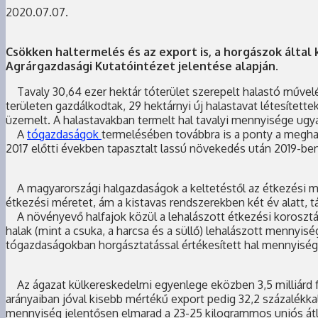
2020.07.07.
Csökken haltermelés és az export is, a horgászok által
Agrárgazdasági Kutatóintézet jelentése alapján
.
Tavaly 30,64 ezer hektár tóterület szerepelt halastó művelé
területen gazdálkodtak, 29 hektárnyi új halastavat létesítette
üzemelt. A halastavakban termelt hal tavalyi mennyisége ugya
A
tógazdaságok
termelésében továbbra is a ponty a meghat
2017 előtti években tapasztalt lassú növekedés után 2019-ben 
A magyarországi halgazdaságok a keltetéstől az étkezési mére
étkezési méretet, ám a kistavas rendszerekben két év alatt, 
A növényevő halfajok közül a lehalászott étkezési korosztál
halak (mint a csuka, a harcsa és a süllő) lehalászott mennyisé
tógazdaságokban horgásztatással értékesített hal mennyiség
Az ágazat külkereskedelmi egyenlege eközben 3,5 milliárd fori
arányaiban jóval kisebb mértékű export pedig 32,2 százalékkal,
mennyiség jelentősen elmarad a 23-25 kilogrammos uniós átl