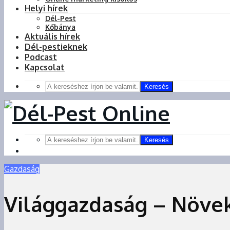
Helyi hírek
Dél-Pest
Kőbánya
Aktuális hírek
Dél-pestieknek
Podcast
Kapcsolat
Keresés
Keresés
Gazdaság
Világgazdaság – Növek