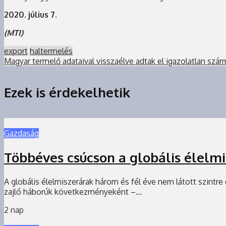
2020. július 7.
(MTI)
export
haltermelés
Magyar termelő adataival visszaélve adtak el igazolatlan szá
Ezek is érdekelhetik
Gazdaság
Többéves csúcson a globális élelm
A globális élelmiszerárak három és fél éve nem látott szintr
zajló háborúk következményeként –...
2 nap