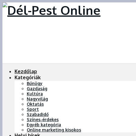
Kezdőlap
Kategóriák
Bűnügy
Gazdaság
Kultúra
Nagyvilág
Oktatás
Sport
Szabadidő
Színes-érdekes
Egyéb kategória
Online marketing kisokos
Helyi hírek