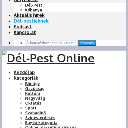
Dél-Pest
Kőbánya
Aktuális hírek
Dél-pestieknek
Podcast
Kapcsolat
Keresés
Kezdőlap
Kategóriák
Bűnügy
Gazdaság
Kultúra
Nagyvilág
Oktatás
Sport
Szabadidő
Színes-érdekes
Egyéb kategória
Online marketing kisokos