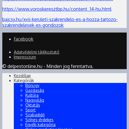
https://www.voroskeresztbp.hu/content_14-hu.html
bajcsy.hu/xvii-keruleti-szakrendelo-es-a-hozza-tartozo-
szakrendelesek-es-gondozok
facebook
Adatvédelmi tájékoztató
Impresszum
© delpestonline.hu - Minden jog fenntartva.
Kezdőlap
Kategóriák
Bűnügy
Gazdaság
Kultúra
Nagyvilág
Oktatás
Sport
Szabadidő
Színes-érdekes
Egyéb kategória