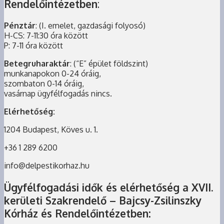
Rendelőintézetben
:
Pénztár
: (I. emelet, gazdasági folyosó)
H-CS: 7-11:30 óra között
P: 7-11 óra között
Betegruharaktár
: (“E” épület földszint)
munkanapokon 0-24 óráig,
szombaton 0-14 óráig,
vasárnap ügyfélfogadás nincs.
Elérhetőség:
1204 Budapest, Köves u. 1.
+36 1 289 6200
info@delpestikorhaz.hu
Ügyfélfogadási idők és elérhetőség a XVII.
kerületi Szakrendelő – Bajcsy-Zsilinszky
Kórház és Rendelőintézetben: