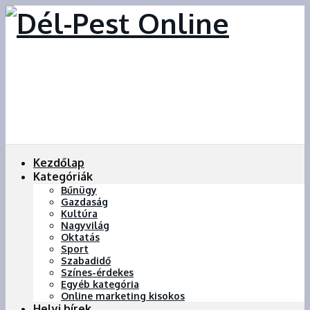
Kezdőlap
Kategóriák
Bűnügy
Gazdaság
Kultúra
Nagyvilág
Oktatás
Sport
Szabadidő
Színes-érdekes
Egyéb kategória
Online marketing kisokos
Helyi hírek