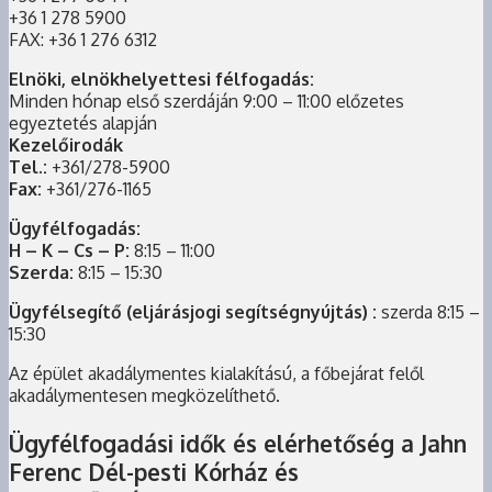
+36 1 278 5900
FAX: +36 1 276 6312
Elnöki, elnökhelyettesi félfogadás:
Minden hónap első szerdáján 9:00 – 11:00 előzetes
egyeztetés alapján
Kezelőirodák
Tel.:
+361/278-5900
Fax:
+361/276-1165
Ügyfélfogadás:
H – K – Cs – P:
8:15 – 11:00
Szerda:
8:15 – 15:30
Ügyfélsegítő (eljárásjogi segítségnyújtás) :
szerda 8:15 –
15:30
Az épület akadálymentes kialakítású, a főbejárat felől
akadálymentesen megközelíthető.
Ügyfélfogadási idők és elérhetőség a Jahn
Ferenc Dél-pesti Kórház és