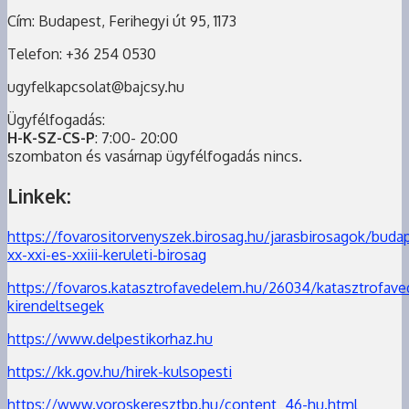
Cím: Budapest, Ferihegyi út 95, 1173
Telefon: +36 254 0530
ugyfelkapcsolat@bajcsy.hu
Ügyfélfogadás:
H-K-SZ-CS-P
: 7:00- 20:00
szombaton és vasárnap ügyfélfogadás nincs.
Linkek:
https://fovarositorvenyszek.birosag.hu/jarasbirosagok/budap
xx-xxi-es-xxiii-keruleti-birosag
https://fovaros.katasztrofavedelem.hu/26034/katasztrofave
kirendeltsegek
https://www.delpestikorhaz.hu
https://kk.gov.hu/hirek-kulsopesti
https://www.voroskeresztbp.hu/content_46-hu.html