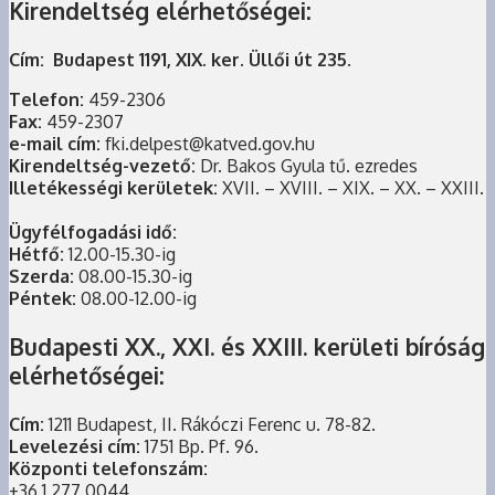
Kirendeltség elérhetőségei:
Cím: Budapest 1191, XIX. ker. Üllői út 235.
Telefon:
459-2306
Fax:
459-2307
e-mail cím:
fki.delpest@katved.gov.hu
Kirendeltség-vezető:
Dr. Bakos Gyula tű. ezredes
Illetékességi kerületek:
XVII. – XVIII. – XIX. – XX. – XXIII.
Ügyfélfogadási idő:
Hétfő:
12.00-15.30-ig
Szerda:
08.00-15.30-ig
Péntek:
08.00-12.00-ig
Budapesti XX., XXI. és XXIII. kerületi bíróság
elérhetőségei:
Cím:
1211 Budapest, II. Rákóczi Ferenc u. 78-82.
Levelezési cím:
1751 Bp. Pf. 96.
Központi telefonszám:
+36 1 277 0044