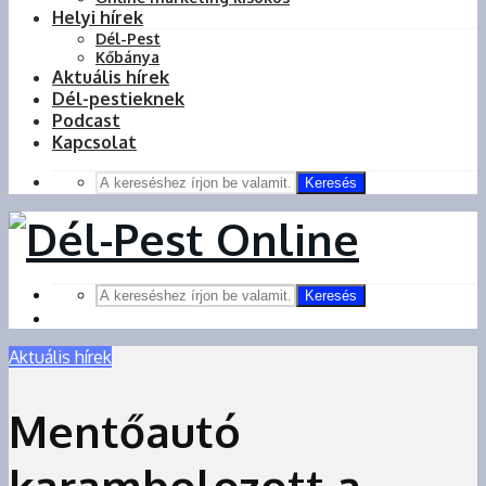
Helyi hírek
Dél-Pest
Kőbánya
Aktuális hírek
Dél-pestieknek
Podcast
Kapcsolat
Keresés
Keresés
Aktuális hírek
Mentőautó
karambolozott a