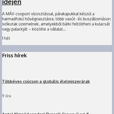
idején
A MÁV-csoport vízosztással, párakapukkal készül a
harmadfokú hőségriasztásra; több vasút- és buszállomáson
ivókutak üzemelnek, amelyekből bárki feltöltheti a kulacsát
vagy palackját – közölte a vállalat...
1 hét
Friss hírek
Többéves csúcson a globális élelmiszerárak
9 óra