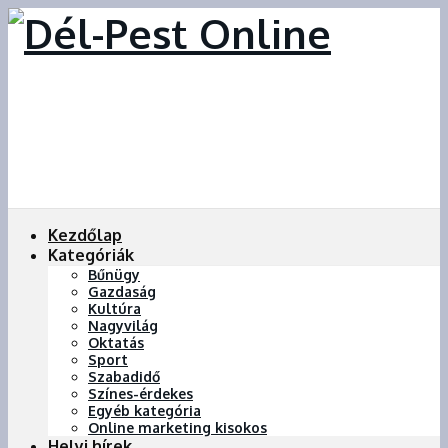
Kezdőlap
Kategóriák
Bűnügy
Gazdaság
Kultúra
Nagyvilág
Oktatás
Sport
Szabadidő
Színes-érdekes
Egyéb kategória
Online marketing kisokos
Helyi hírek