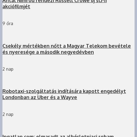
Antal Nimród rendezi Russell Crowe új sci-fi
akciófilmjét
9 óra
Csekély mértékben nőtt a Magyar Telekom bevétele
és nyeresége a második negyedévben
2 nap
Robotaxi-szolgáltatás indítására kapott engedélyt
Londonban az Uber és a Wayve
2 nap
Ingatlan.com: elmaradt az albérletpiaci roham