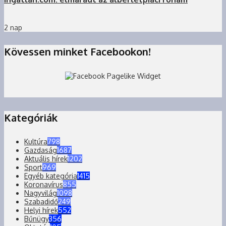
2 nap
Kövessen minket Facebookon!
Kategóriák
Kultúra
798
Gazdaság
1687
Aktuális hírek
1202
Sport
969
Egyéb kategória
1415
Koronavírus
855
Nagyvilág
1098
Szabadidő
249
Helyi hírek
552
Bűnügy
356