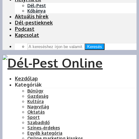
Dél-Pest
Kőbánya
Aktuális hírek
Dél-pestieknek
Podcast
Kapcsolat
Keresés
Kezdőlap
Kategóriák
Bűnügy
Gazdaság
Kultúra
Nagyvilág
Oktatás
Sport
Szabadidő
Színes-érdekes
Egyéb kategória
Online marketing kisokos