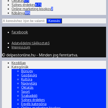
Oktatás
105
Színes-érdekes
675
Online marketing kisokos
2
Kőbánya
195
Keresés
facebook
Adatvédelmi tájékoztató
Impresszum
© delpestonline.hu - Minden jog fenntartva.
Kezdőlap
Kategóriák
Bűnügy
Gazdaság
Kultúra
Nagyvilág
Oktatás
Sport
Szabadidő
Színes-érdekes
Egyéb kategória
Online marketing kisokos