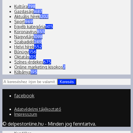
Kultúra
798
Gazdaság
1687
Aktuális hírek
1202
Sport
969
Egyéb kategória
1415
Koronavírus
855
Nagyvilág
1098
Szabadidő
249
Helyi hírek
552
Bűnügy
356
Oktatás
105
Színes-érdekes
675
Online marketing kisokos
2
Kőbánya
195
Keresés
facebook
Adatvédelmi tájékoztató
Impresszum
© delpestonline.hu - Minden jog fenntartva.