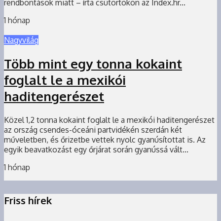
rendbontások miatt – írta csütörtökön az Index.hr...
1 hónap
Nagyvilág
Több mint egy tonna kokaint
foglalt le a mexikói
haditengerészet
Közel 1,2 tonna kokaint foglalt le a mexikói haditengerészet
az ország csendes-óceáni partvidékén szerdán két
műveletben, és őrizetbe vettek nyolc gyanúsítottat is. Az
egyik beavatkozást egy őrjárat során gyanússá vált...
1 hónap
Friss hírek