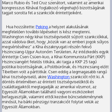
Marco Rubio és Ted Cruz szenátort, valamint az amerikai
kongresszus Kínával foglalkozó végrehajtó bizottságának
tagjait sorolta fel a szankciók érintettjeiként.
Hua hozzátette:
Peking
a helyzet alakulásának
megfelelően további lépéseket is kész megtenni.
Washington négy kínai tisztségviselőt sújtott szankciókkal,
azzal vádolva őket, hogy „közük van az emberi jogok súlyos
megsértéséhez” a Kína északnyugati részén fekvő
Hszincsiang-Ujgur Autonóm Területen. Az intézkedés egyik
érintettje Csen Csüen-kuo, a Kínai Kommunista Párt (KKP)
Hszincsiangért felelős titkára, aki tagja a KKP 25 tagú
politikai bizottságának, a Politbürónak, és Hszincsiang előtt
Tibetben volt a párttitkár. Csen eddig a legmagasabb rangú
kínai tisztségviselő, akire
Washington
szankciót rótt ki. A
döntés értelmében az érintett tisztségviselőktől és
családtagjaiktól megtagadják az amerikai vízumot, az
Egyesült Államokban található vagyoni eszközeiket
befagyasztják, valamint ettől kezdve bűncselekménynek
minősül, ha bárki pénzügyi tranzakciót folytat velük az
Egyesült Államokban.