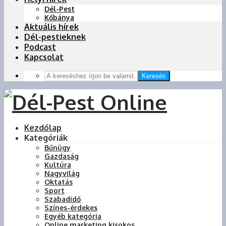
Dél-Pest
Kőbánya
Aktuális hírek
Dél-pestieknek
Podcast
Kapcsolat
Keresés
Kezdőlap
Kategóriák
Bűnügy
Gazdaság
Kultúra
Nagyvilág
Oktatás
Sport
Szabadidő
Színes-érdekes
Egyéb kategória
Online marketing kisokos