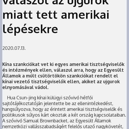
miatt tett amerikai
lépésekre
2020.07.13.
Kína szankciókat vet ki egyes amerikai tisztségviselők
és intézmények ellen, válaszul arra, hogy az Egyesült
Államok a múlt csütörtökön szankciókat rendelt el
kínai vezető tisztségviselők ellen, akiket az ujgurok
elnyomásával vádol.
Hua Csun-jing kínai külügyi szóvivő hétfői
sajtótájékoztatóján jelentette be az ellenintézkedést,
hangsúlyozva, hogy az érintett amerikai tisztségviselők és
politikusok súlyos kárt okoztak a két ország kapcsolataiban.
A szóvivő Samual Brownbacket, az Egyesült Államok
nemzetközi vallásszabadságért felelős utazó nagykövetét,