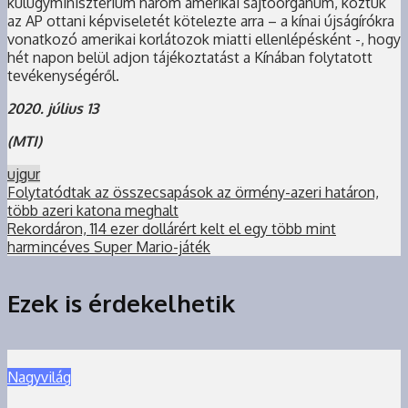
külügyminisztérium három amerikai sajtóorgánum, köztük
az AP ottani képviseletét kötelezte arra – a kínai újságírókra
vonatkozó amerikai korlátozok miatti ellenlépésként -, hogy
hét napon belül adjon tájékoztatást a Kínában folytatott
tevékenységéről.
2020. július 13
(MTI)
ujgur
Folytatódtak az összecsapások az örmény-azeri határon,
több azeri katona meghalt
Rekordáron, 114 ezer dollárért kelt el egy több mint
harmincéves Super Mario-játék
Ezek is érdekelhetik
Nagyvilág