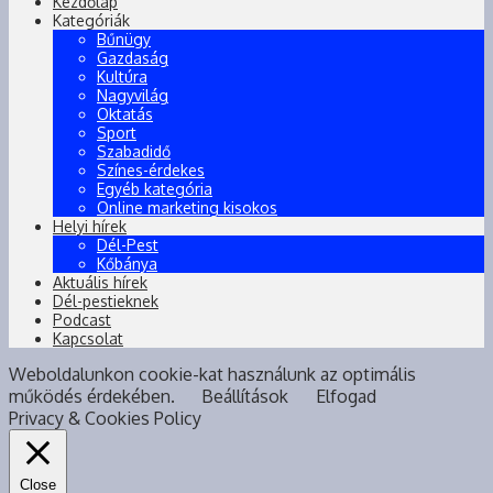
Kezdőlap
Kategóriák
Bűnügy
Gazdaság
Kultúra
Nagyvilág
Oktatás
Sport
Szabadidő
Színes-érdekes
Egyéb kategória
Online marketing kisokos
Helyi hírek
Dél-Pest
Kőbánya
Aktuális hírek
Dél-pestieknek
Podcast
Kapcsolat
Weboldalunkon cookie-kat használunk az optimális
működés érdekében.
Beállítások
Elfogad
Privacy & Cookies Policy
Close