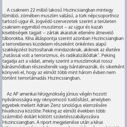
A csaknem 22 millió lakosú Hszincsiangban mintegy
tízmillió, zömében muszlim vallású, a türk népcsoporthoz
tartozó ujgur él. Jogvédő szervezetek szerint a területen
csaknem egymillió muszlimot – az ujgur és kazah
kisebbségek tagjait – zártak akaratuk ellenére átnevelő
táborokba. Kína álláspontja szerint azonban Hszincsiangban
a terrorellenes küzdelem részeként önkéntes alapú
szakképzést biztosítanak mindazoknak, akiknek az életére
„hatással volt a terrorizmus, és radikalizálódtak”. Peking
tagadja azt a vádat, amely szerint a muszlimokat rossz
bánásmódban részesítenék vagy bántalmaznák, és sikerként
könyveli el, hogy az elmúlt több mint három évben nem
történt terrortámadás Hszincsiangban.
Az AP amerikai hírügynökség június végén hozott
nyilvánosságra egy oknyomozó tudósítást, amelyben
egyebek mellett Adrian Zenz sinológus elemzésére
hivatkozva közölte: Peking az elmúlt években több
százmillió dollárt költött születésszabályozásra
Hszincsiangban. A riport megjelenése után a kínai