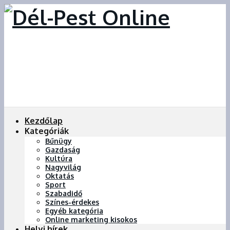
Kezdőlap
Kategóriák
Bűnügy
Gazdaság
Kultúra
Nagyvilág
Oktatás
Sport
Szabadidő
Színes-érdekes
Egyéb kategória
Online marketing kisokos
Helyi hírek