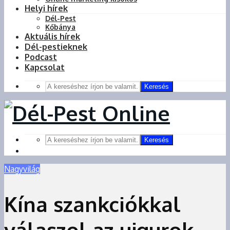
Helyi hírek
Dél-Pest
Kőbánya
Aktuális hírek
Dél-pestieknek
Podcast
Kapcsolat
Keresés
Keresés
Nagyvilág
Kína szankciókkal
válaszol az ujgurok