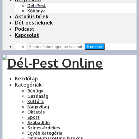
Dél-Pest
Kőbánya
Aktuális hírek
Dél-pestieknek
Podcast
Kapcsolat
Keresés
Kezdőlap
Kategóriák
Bűnügy
Gazdaság
Kultúra
Nagyvilág
Oktatás
Sport
Szabadidő
Színes-érdekes
Egyéb kategória
Online marketing kisokos