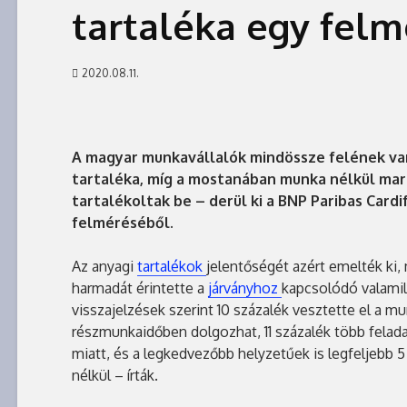
tartaléka egy felm
2020.08.11.
A magyar munkavállalók mindössze felének va
tartaléka, míg a mostanában munka nélkül mar
tartalékoltak be – derül ki a BNP Paribas Card
felméréséből.
Az anyagi
tartalékok
jelentőségét azért emelték ki
harmadát érintette a
járványhoz
kapcsolódó valami
visszajelzések szerint 10 százalék vesztette el a mu
részmunkaidőben dolgozhat, 11 százalék több felada
miatt, és a legkedvezőbb helyzetűek is legfeljebb 
nélkül – írták.