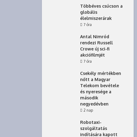
Többéves csúcson a
globális
élelmiszerárak
7 óra
Antal Nimród
rendezi Russell
Crowe új sci-fi
akciófilmjét
7 óra
Csekély mértékben
nőtt a Magyar
Telekom bevétele
és nyeresége a
második
negyedévben
2 nap
Robotaxi-
szolgáltatás
indítására kapott