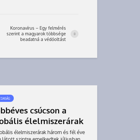
Koronavírus – Egy felmérés
szerint a magyarok többsége
beadatná a védőoltást
ZDASÁG
bbéves csúcson a
obális élelmiszerárak
obális élelmiszerárak három és fél éve
látott szintre emelkedtek júliusban,