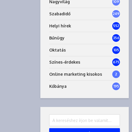
Nagyvilág
109
8
Szabadidő
249
Helyi hírek
552
Bűnügy
356
Oktatás
105
Színes-érdekes
675
Online marketing kisokos
2
Kőbánya
195