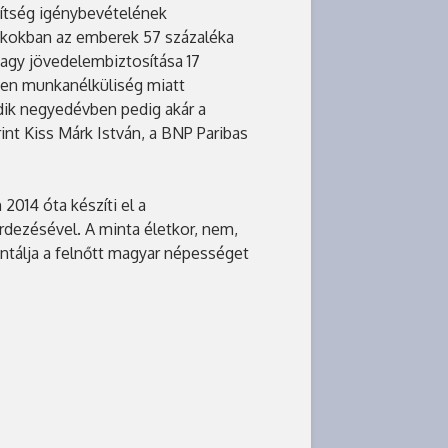
gítség igénybevételének
akokban az emberek 57 százaléka
 vagy jövedelembiztosítása 17
iben munkanélküliség miatt
ik negyedévben pedig akár a
nt Kiss Márk István, a BNP Paribas
2014 óta készíti el a
dezésével. A minta életkor, nem,
entálja a felnőtt magyar népességet