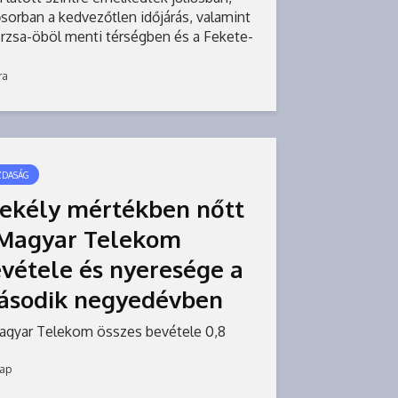
sorban a kedvezőtlen időjárás, valamint
erzsa-öböl menti térségben és a Fekete-
geren zajló háborúk következményeként
ra
ZDASÁG
ekély mértékben nőtt
 Magyar Telekom
vétele és nyeresége a
ásodik negyedévben
agyar Telekom összes bevétele 0,8
zalékkal, adózott eredménye 0,5
zalékkal nőtt a második negyedévben
nap
5 azonos időszakához képest –