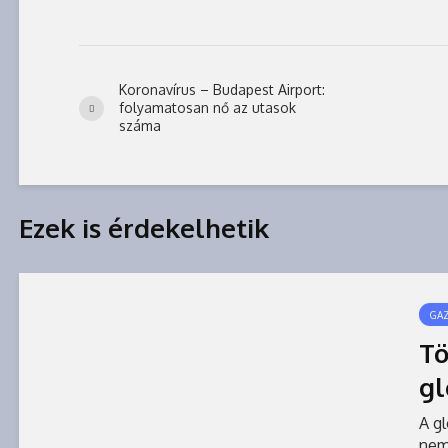
Koronavírus – Budapest Airport:
folyamatosan nő az utasok
száma
Ezek is érdekelhetik
GA
Tö
gl
A gl
nem 