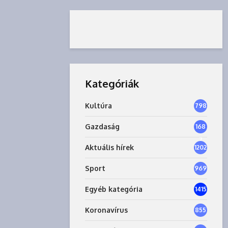
Kategóriák
Kultúra
798
Gazdaság
168
7
Aktuális hírek
1202
Sport
969
Egyéb kategória
1415
Koronavírus
855