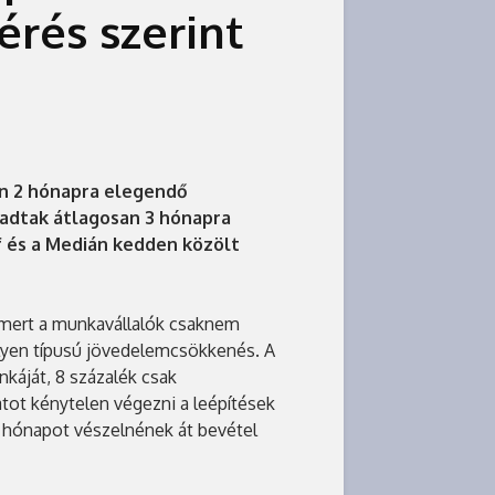
érés szerint
n 2 hónapra elegendő
adtak átlagosan 3 hónapra
if és a Medián kedden közölt
, mert a munkavállalók csaknem
lyen típusú jövedelemcsökkenés. A
nkáját, 8 százalék csak
tot kénytelen végezni a leépítések
5 hónapot vészelnének át bevétel