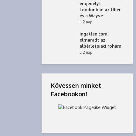
engedélyt
Londonban az Uber
és a Wayve
2 nap
Ingatlan.com:
elmaradt az
albérletpiaci roham
2 nap
Kövessen minket
Facebookon!