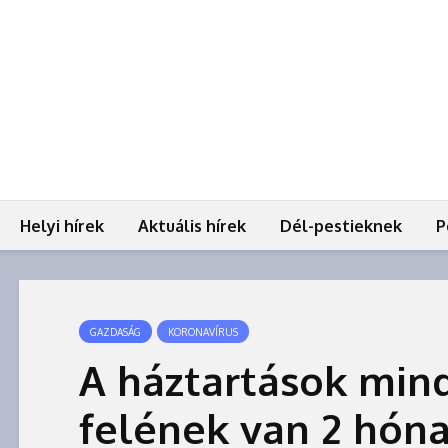
Helyi hírek
Aktuális hírek
Dél-pestieknek
P
GAZDASÁG
KORONAVÍRUS
A háztartások min
felének van 2 hón