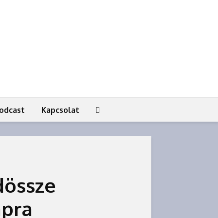
odcast
Kapcsolat
dössze
apra