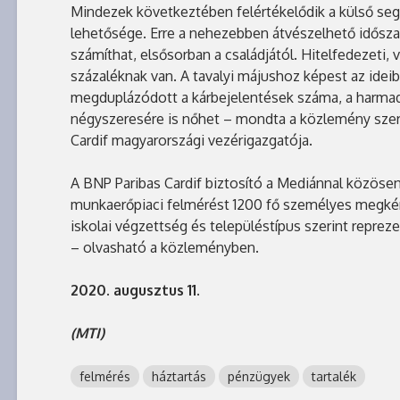
Mindezek következtében felértékelődik a külső se
lehetősége. Erre a nehezebben átvészelhető idősz
számíthat, elsősorban a családjától. Hitelfedezeti,
százaléknak van. A tavalyi májushoz képest az ide
megduplázódott a kárbejelentések száma, a harmad
négyszeresére is nőhet – mondta a közlemény szeri
Cardif magyarországi vezérigazgatója.
A BNP Paribas Cardif biztosító a Mediánnal közösen 
munkaerőpiaci felmérést 1200 fő személyes megkér
iskolai végzettség és településtípus szerint reprez
– olvasható a közleményben.
2020. augusztus 11.
(MTI)
felmérés
háztartás
pénzügyek
tartalék