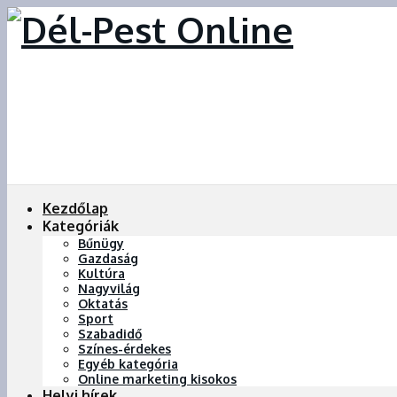
Kezdőlap
Kategóriák
Bűnügy
Gazdaság
Kultúra
Nagyvilág
Oktatás
Sport
Szabadidő
Színes-érdekes
Egyéb kategória
Online marketing kisokos
Helyi hírek