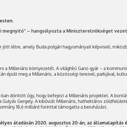
esten.
i megnyitó” – hangsúlyozta a Miniszterelnökséget vezet
ér jött létre, amely Buda polgári hagyományait képviseli, mikö
teni a Millenáris környezetét. A világhírű Ganz-gyár – a kommu
n épült meg a Millenáris, a közösségi tereivel, parkjával, kultu
3-ban döntött úgy, hogy befejezi a Millenáris projektet. A bont
ulyás Gergely. A kibővült Millenáris, hathektáros zöldfelület
rmány 18,6 milliárd forinttal támogatta a beruházást.
lyes átadásán 2020. augusztus 20-án, az államalapítás é