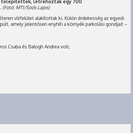
t telepítettek, létrehoztak egy 700
.
(Fotó: MTI/Soós Lajos)
teren vízfelület alakítottak ki. Külön érdekesség az egyedi
pült, amely jelentősen enyhíti a környék parkolási gondjait –
oros Csaba és Balogh Andrea volt.