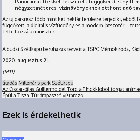
Panorámaliftekkel felszerelt függőkerttel nyílt m
négyzetméteres, vízinövényeknek otthont adó tavat
Az új parkrész több mint két hektár területre terjed ki, ebbő
függőkert, a digitális vízfüggöny és a modern játszótér – tett
tette hozzá a miniszter.
A budai Széllkapu beruházás terveit a TSPC Mérnökiroda, Kádá
2020. augusztus 21.
(MTI)
átadás
Millenáris park
Széllkapu
Az Oscar-díjas Guillermo del Toro a Pinokkióból forgat animá
Épül a Tisza-Túr árapasztó víztározó
Ezek is érdekelhetik
Gazdaság