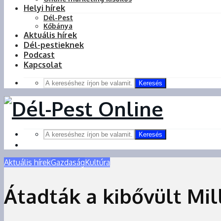
Helyi hírek
Dél-Pest
Kőbánya
Aktuális hírek
Dél-pestieknek
Podcast
Kapcsolat
Keresés
Keresés
Aktuális hírek
Gazdaság
Kultúra
Átadták a kibővült Mil