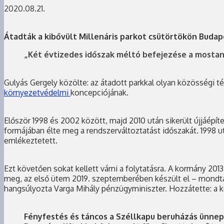
2020.08.21.
Átadták a kibővült Millenáris parkot csütörtökön Budap
„Két évtizedes időszak méltó befejezése a mostan
Gulyás Gergely közölte: az átadott parkkal olyan közösségi t
környezetvédelmi
koncepciójának.
Először 1998 és 2002 között, majd 2010 után sikerült újjáépí
formájában élte meg a rendszerváltoztatást időszakát. 1998 utá
emlékeztetett.
Ezt követően sokat kellett várni a folytatásra. A kormány 201
meg, az első ütem 2019. szeptemberében készült el – mondta G
hangsúlyozta Varga Mihály pénzügyminiszter. Hozzátette: a ko
Fényfestés és táncos a Széllkapu beruházás ünnepé