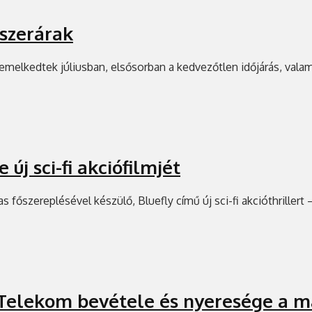
iszerárak
e emelkedtek júliusban, elsősorban a kedvezőtlen időjárás, val
új sci-fi akciófilmjét
főszereplésével készülő, Bluefly című új sci-fi akcióthrillert 
Telekom bevétele és nyeresége a 