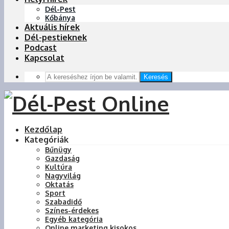
Dél-Pest
Kőbánya
Aktuális hírek
Dél-pestieknek
Podcast
Kapcsolat
Keresés
Kezdőlap
Kategóriák
Bűnügy
Gazdaság
Kultúra
Nagyvilág
Oktatás
Sport
Szabadidő
Színes-érdekes
Egyéb kategória
Online marketing kisokos