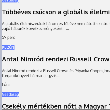
Többéves csúcson a globális élelm
A globális élelmiszerárak három és fél éve nem látott szintr
zajló háborúk következményeként –...
59 perc
Kultúra
Antal Nimród rendezi Russell Crowe 
Antal Nimród rendezi a Russell Crowe és Priyanka Chopra Jonas 
forgatókönyvet hárman jegyzik...
1 óra
Gazdaság
Csekély mértékben nőtt a Magyar 