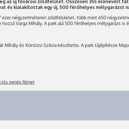
eg az új fővárosi zöldfelület. Összesen 355 előnevelt fá
 és kialakítottak egy új, 500 férőhelyes mélygarázst is
l 17 ezer négyzetméteren zöldfelületet, több mint 650 négyzetmé
e hozzá Varga Mihály. A park alá 500 férőhelyes mélygarázs is é
r Mihály és Könözsi Szilvia készítette. A park tájépítésze Maj
ciós zenés filmet