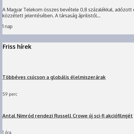
A Magyar Telekom összes bevétele 0,8 százalékkal, adózott
közzétett jelentésében. A társaság áprilistól...
1 nap
Friss hírek
Többéves csúcson a globális élelmiszerárak
59 perc
Antal Nimród rendezi Russell Crowe új sci-fi akciófilmjét
1 óra