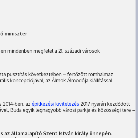
ő miniszter.
zben mindenben megfelel a 21. századi városok
nista pusztítás következtében – fertőzött romhalmaz
rális koncepciójával, az Álmok Álmodója kiállítással –
ás 2014-ben, az
építkezési kivitelezés
2017 nyarán kezdődött
ével, Buda egyik legnagyobb városi parkja és közösségi tere –
s az államalapító Szent István király ünnepén.