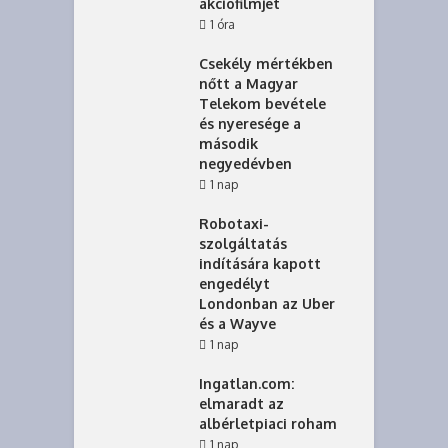
akciófilmjét
1 óra
Csekély mértékben
nőtt a Magyar
Telekom bevétele
és nyeresége a
második
negyedévben
1 nap
Robotaxi-
szolgáltatás
indítására kapott
engedélyt
Londonban az Uber
és a Wayve
1 nap
Ingatlan.com:
elmaradt az
albérletpiaci roham
1 nap