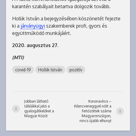
karantén szabályait betartva dolgozik tovább.
Hollik István a bejegyzésében köszönetét fejezte
ki a
járványügyi
szakemberek profi, gyors és
együttműködő munkájáért.
2020. augusztus 27.
(MTI)
covid-19
Hollik István
pozitív
Jobban látható
Koronavírus –
táblákkal jelzi a
Kilencveneggyel nőtt a
gyalogátkelőket a
fertőzöttek száma
Magyar Közút
Magyarországon,
nincs újabb elhunyt