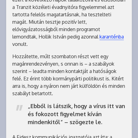
a Tranzit közéleti évadnyitóra figyelemmel azt
tartotta felelős magatartásnak, ha tesztelteti
magát. Miután tesztje pozitív lett,
elővigyázatosságból minden programot
lemondtak, Hollik István pedig azonnal
karanténba
vonult.
Hozzátette, múlt szombaton részt vett egy
magánrendezvényen, s onnan is – a szabályok
szerint – leadta minden kontaktját a hatóságok
felé. Ez érint több kormánypárti politikust is. Kitért
arra is, hogy a nyáron nem járt külföldön és minden
szabályt betartott.
„Ebből is látszik, hogy a vírus itt van
és fokozott figyelmet kíván
mindenkitől” – szögezte le.
A Fidesz kommunikációs igazgatója azt írta: a