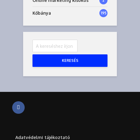
Online marketing kisokos
2
Kőbánya
195
KERESÉS
Adatvédelmi tájékoztató