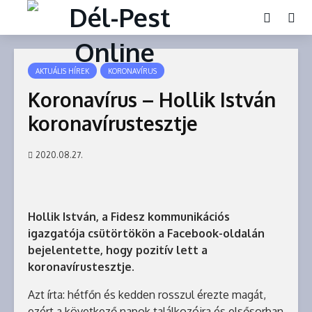
AKTUÁLIS HÍREK
KORONAVÍRUS
Koronavírus – Hollik István
koronavírustesztje
2020.08.27.
Hollik István, a Fidesz kommunikációs
igazgatója csütörtökön a Facebook-oldalán
bejelentette, hogy pozitív lett a
koronavírustesztje.
Azt írta: hétfőn és kedden rosszul érezte magát,
ezért a következő napok találkozóira és elsősorban