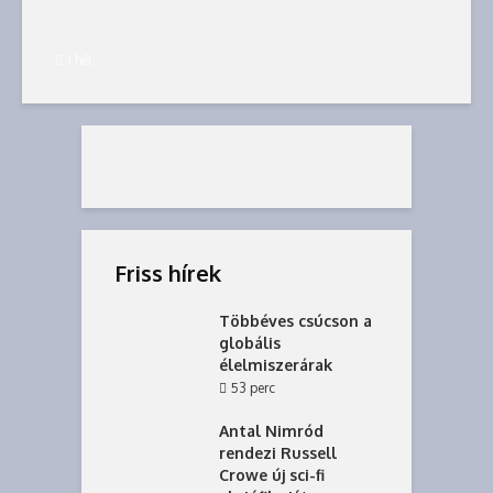
1 hét
Friss hírek
Többéves csúcson a
globális
élelmiszerárak
53 perc
Antal Nimród
rendezi Russell
Crowe új sci-fi