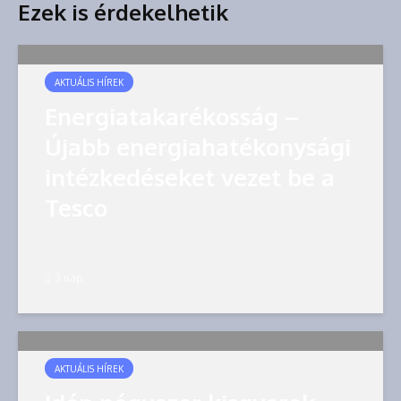
Ezek is érdekelhetik
AKTUÁLIS HÍREK
Energiatakarékosság –
Újabb energiahatékonysági
intézkedéseket vezet be a
Tesco
3 nap
AKTUÁLIS HÍREK