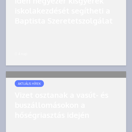
Idén négyezer kisgyerek
iskolakezdését segítheti a
Baptista Szeretetszolgálat
4 nap
AKTUÁLIS HÍREK
Vizet osztanak a vasút- és
buszállomásokon a
hőségriasztás idején