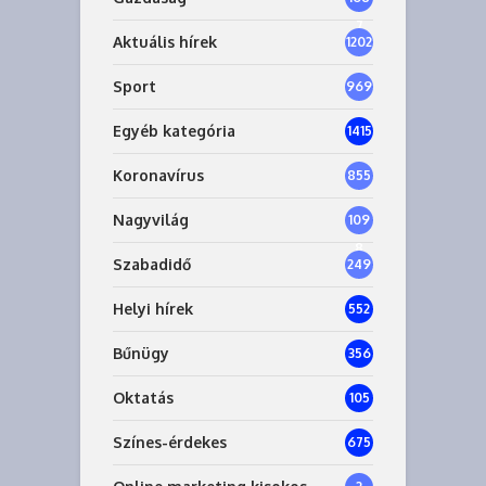
7
Aktuális hírek
1202
Sport
969
Egyéb kategória
1415
Koronavírus
855
Nagyvilág
109
8
Szabadidő
249
Helyi hírek
552
Bűnügy
356
Oktatás
105
Színes-érdekes
675