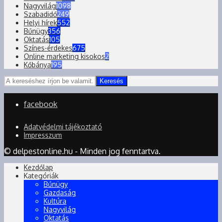
Nagyvilág
1098
Szabadidő
249
Helyi hírek
552
Bűnügy
356
Oktatás
105
Színes-érdekes
675
Online marketing kisokos
2
Kőbánya
195
Keresés
facebook
Adatvédelmi tájékoztató
Impresszum
© delpestonline.hu - Minden jog fenntartva.
Kezdőlap
Kategóriák
Bűnügy
Gazdaság
Kultúra
Nagyvilág
Oktatás