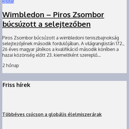
Sport
Wimbledon – Piros Zsombor
búcsúzott a selejtezőben
Piros Zsombor búcsúzott a wimbledoni teniszbajnokság
selejtezőjének második fordulójában. A világranglistán 172.,
26 éves magyar játékos a kvalifikáció második körében a
hazai közönség előtt 23. kiemeltként szereplő...
2 hónap
Friss hírek
Többéves csúcson a globális élelmiszerárak