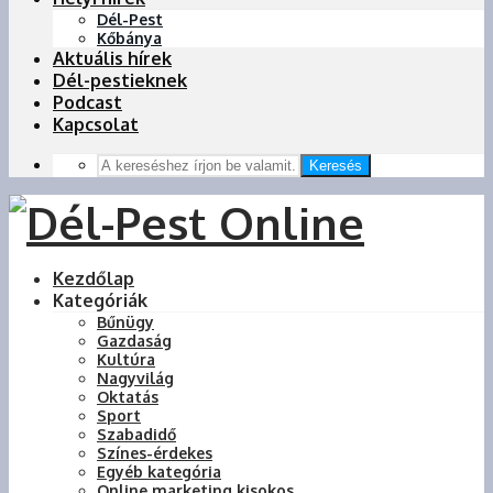
Dél-Pest
Kőbánya
Aktuális hírek
Dél-pestieknek
Podcast
Kapcsolat
Keresés
Kezdőlap
Kategóriák
Bűnügy
Gazdaság
Kultúra
Nagyvilág
Oktatás
Sport
Szabadidő
Színes-érdekes
Egyéb kategória
Online marketing kisokos