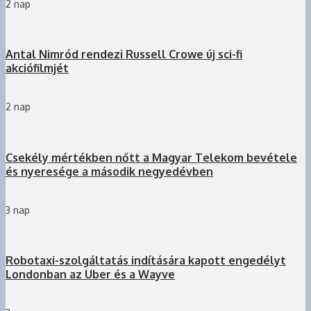
2 nap
Antal Nimród rendezi Russell Crowe új sci-fi
akciófilmjét
2 nap
Csekély mértékben nőtt a Magyar Telekom bevétele
és nyeresége a második negyedévben
3 nap
Robotaxi-szolgáltatás indítására kapott engedélyt
Londonban az Uber és a Wayve