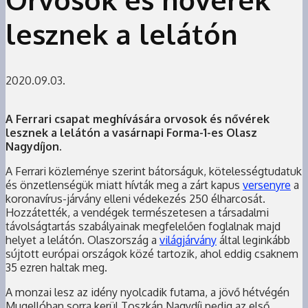
lesznek a lelátón
2020.09.03.
A Ferrari csapat meghívására orvosok és nővérek
lesznek a lelátón a vasárnapi Forma-1-es Olasz
Nagydíjon.
A Ferrari közleménye szerint bátorságuk, kötelességtudatuk
és önzetlenségük miatt hívták meg a zárt kapus
versenyre
a
koronavírus-járvány elleni védekezés 250 élharcosát.
Hozzátették, a vendégek természetesen a társadalmi
távolságtartás szabályainak megfelelően foglalnak majd
helyet a lelátón. Olaszország a
világjárvány
által leginkább
sújtott európai országok közé tartozik, ahol eddig csaknem
35 ezren haltak meg.
A monzai lesz az idény nyolcadik futama, a jövő hétvégén
Mugellóban sorra kerül Toszkán Nagydíj pedig az első,