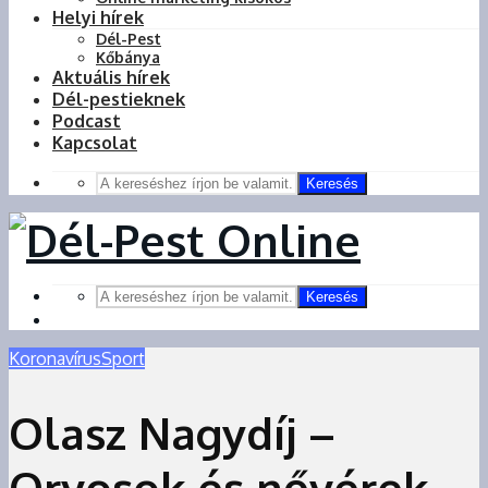
Helyi hírek
Dél-Pest
Kőbánya
Aktuális hírek
Dél-pestieknek
Podcast
Kapcsolat
Keresés
Keresés
Koronavírus
Sport
Olasz Nagydíj –
Orvosok és nővérek