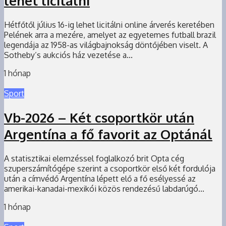
lehet licitálni
Hétfőtől július 16-ig lehet licitálni online árverés keretében
Pelének arra a mezére, amelyet az egyetemes futball brazil
legendája az 1958-as világbajnokság döntőjében viselt. A
Sotheby’s aukciós ház vezetése a...
1 hónap
Sport
Vb-2026 – Két csoportkör után
Argentína a fő favorit az Optánál
A statisztikai elemzéssel foglalkozó brit Opta cég
szuperszámítógépe szerint a csoportkör első két fordulója
után a címvédő Argentína lépett elő a fő esélyessé az
amerikai-kanadai-mexikói közös rendezésű labdarúgó...
1 hónap