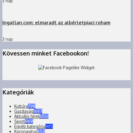
3 nap
Ingatlan.com: elmaradt az albérletpiaci roham
3 nap
Kövessen minket Facebookon!
Kategóriák
Kultúra
798
Gazdaság
1687
Aktuális hírek
1202
Sport
969
Egyéb kategória
1415
Koronavírus
855