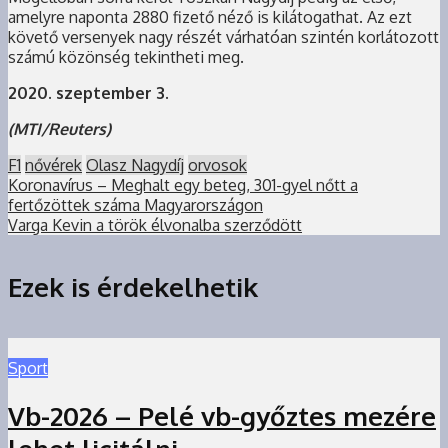
amelyre naponta 2880 fizető néző is kilátogathat. Az ezt
követő versenyek nagy részét várhatóan szintén korlátozott
számú közönség tekintheti meg.
2020. szeptember 3.
(MTI/Reuters)
F1
nővérek
Olasz Nagydíj
orvosok
Koronavírus – Meghalt egy beteg, 301-gyel nőtt a
fertőzöttek száma Magyarországon
Varga Kevin a török élvonalba szerződött
Ezek is érdekelhetik
Sport
Vb-2026 – Pelé vb-győztes mezére