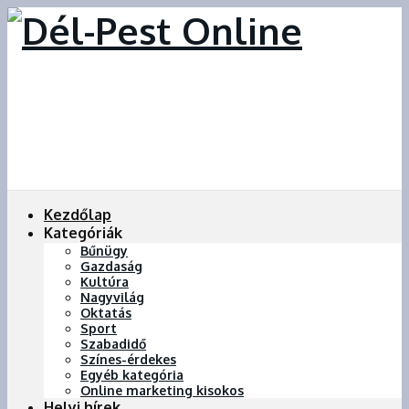
Kezdőlap
Kategóriák
Bűnügy
Gazdaság
Kultúra
Nagyvilág
Oktatás
Sport
Szabadidő
Színes-érdekes
Egyéb kategória
Online marketing kisokos
Helyi hírek