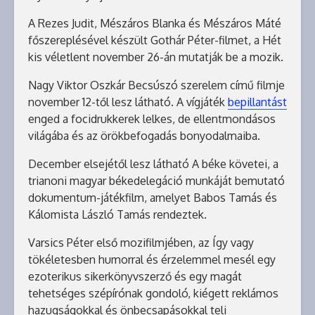
A Rezes Judit, Mészáros Blanka és Mészáros Máté
főszereplésével készült Gothár Péter-filmet, a Hét
kis véletlent november 26-án mutatják be a mozik.
Nagy Viktor Oszkár Becsúszó szerelem című filmje
november 12-től lesz látható. A vígjáték
bepillantást
enged a focidrukkerek lelkes, de ellentmondásos
világába és az örökbefogadás bonyodalmaiba.
December elsejétől lesz látható A béke követei, a
trianoni magyar békedelegáció munkáját bemutató
dokumentum-játékfilm, amelyet Babos Tamás és
Kálomista László Tamás rendeztek.
Varsics Péter első mozifilmjében, az Így vagy
tökéletesben humorral és érzelemmel mesél egy
ezoterikus sikerkönyvszerző és egy magát
tehetséges szépírónak gondoló, kiégett reklámos
hazugságokkal és önbecsapásokkal teli