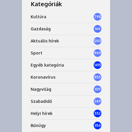
Kategóriák
Kultúra
798
Gazdaság
168
7
Aktuális hírek
1202
Sport
969
Egyéb kategória
1415
Koronavírus
855
Nagyvilág
109
8
Szabadidő
249
Helyi hírek
552
Bűnügy
356