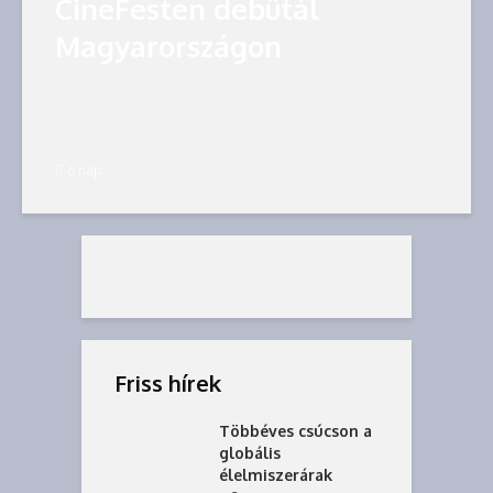
CineFesten debütál
Magyarországon
6 nap
Friss hírek
Többéves csúcson a
globális
élelmiszerárak