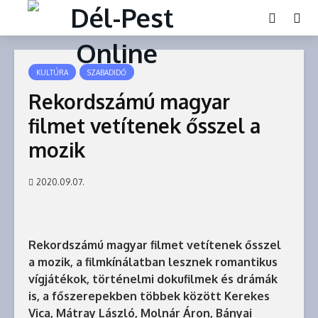
KULTÚRA
SZABADIDŐ
Rekordszámú magyar
filmet vetítenek ősszel a
mozik
2020.09.07.
Rekordszámú magyar filmet vetítenek ősszel
a mozik, a filmkínálatban lesznek romantikus
vígjátékok, történelmi dokufilmek és drámák
is, a főszerepekben többek között Kerekes
Vica, Mátray László, Molnár Áron, Bányai