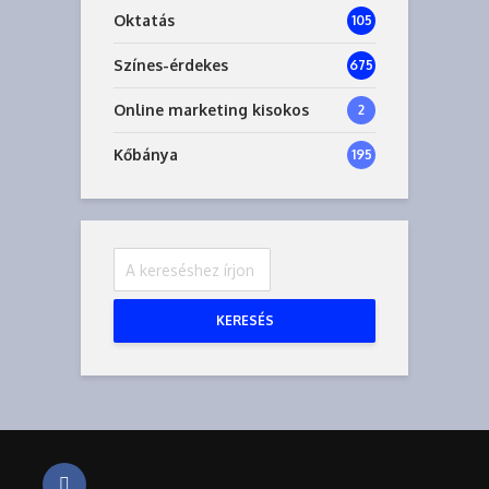
Oktatás
105
Színes-érdekes
675
Online marketing kisokos
2
Kőbánya
195
KERESÉS