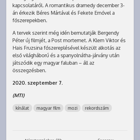
kapcsolatáról. A romantikus dramedy december 3-
án érkezik Béres Mártával és Fekete Ernővel a
főszerepekben.
A tervek szerint még idén bemutatják Bergendy
Péter új filmjét, a Post mortemet. A Klem Viktor és
Hais Fruzsina főszereplésével készült alkotás az
első világháború és a spanyolnátha-járvány után
játszódik egy magyar faluban – áll az
összegzésben.
2020. szeptember 7.
(MTI)
kínálat
magyar film
mozi
rekordszám