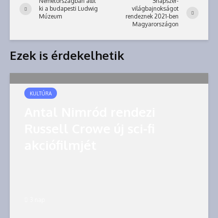
Németországban állít
Snapszer-
ki a budapesti Ludwig
világbajnokságot
Múzeum
rendeznek 2021-ben
Magyarországon
Ezek is érdekelhetik
KULTÚRA
Antal Nimród rendezi
Russell Crowe új sci-fi
akciófilmjét
3 nap