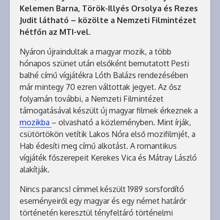
Kelemen Barna, Török-Illyés Orsolya és Rezes
Judit látható – közölte a Nemzeti Filmintézet
hétfőn az MTI-vel.
Nyáron újraindultak a magyar mozik, a több
hónapos szünet után elsőként bemutatott Pesti
balhé című vígjátékra Lóth Balázs rendezésében
már mintegy 70 ezren váltottak jegyet. Az ősz
folyamán további, a Nemzeti Filmintézet
támogatásával készült új magyar filmek érkeznek a
mozikba
– olvasható a közleményben. Mint írják,
csütörtökön vetítik Lakos Nóra első mozifilmjét, a
Hab édesíti meg című alkotást. A romantikus
vígjáték főszerepeit Kerekes Vica és Mátray László
alakítják.
Nincs parancs! címmel készült 1989 sorsfordító
eseményeiről egy magyar és egy német határőr
történetén keresztül tényfeltáró történelmi