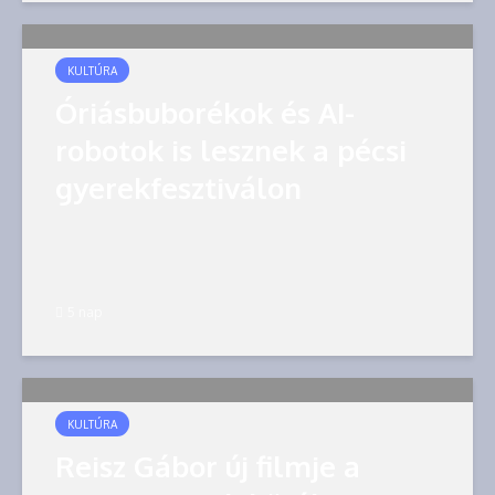
KULTÚRA
Óriásbuborékok és AI-
robotok is lesznek a pécsi
gyerekfesztiválon
5 nap
KULTÚRA
Reisz Gábor új filmje a