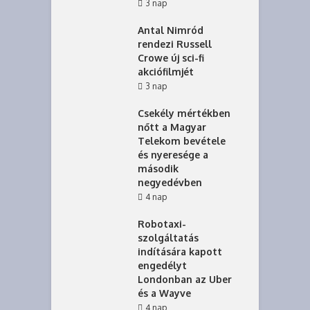
3 nap
Antal Nimród
rendezi Russell
Crowe új sci-fi
akciófilmjét
3 nap
Csekély mértékben
nőtt a Magyar
Telekom bevétele
és nyeresége a
második
negyedévben
4 nap
Robotaxi-
szolgáltatás
indítására kapott
engedélyt
Londonban az Uber
és a Wayve
4 nap