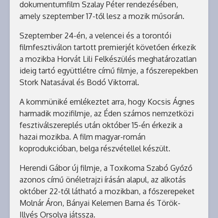
dokumentumfilm Szalay Péter rendezésében,
amely szeptember 17-től lesz a mozik műsorán.
Szeptember 24-én, a velencei és a torontói
filmfesztiválon tartott premierjét követően érkezik
a mozikba Horvát Lili Felkészülés meghatározatlan
ideig tartó együttlétre című filmje, a főszerepekben
Stork Natasával és Bodó Viktorral.
A kommüniké emlékeztet arra, hogy Kocsis Ágnes
harmadik mozifilmje, az Éden számos nemzetközi
fesztiválszereplés után október 15-én érkezik a
hazai mozikba. A film magyar-román
koprodukcióban, belga részvétellel készült.
Herendi Gábor új filmje, a Toxikoma Szabó Győző
azonos című önéletrajzi írásán alapul, az alkotás
október 22-től látható a mozikban, a főszerepeket
Molnár Áron, Bányai Kelemen Barna és Török-
Illyés Orsolya játssza.