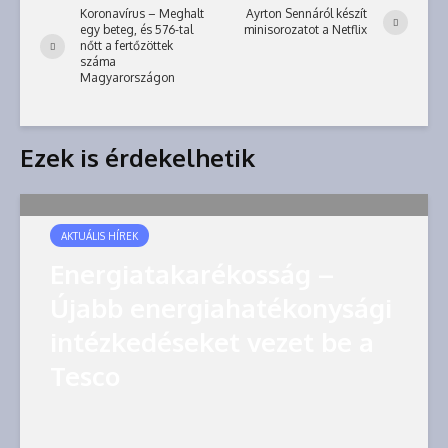
Koronavírus – Meghalt
Ayrton Sennáról készít
egy beteg, és 576-tal
minisorozatot a Netflix
nőtt a fertőzöttek
száma
Magyarországon
Ezek is érdekelhetik
AKTUÁLIS HÍREK
Energiatakarékosság –
Újabb energiahatékonysági
intézkedéseket vezet be a
Tesco