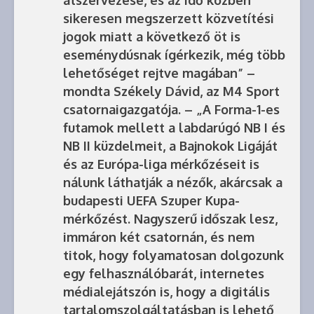
átszervezése, és az idő közben
sikeresen megszerzett közvetítési
jogok miatt a következő öt is
eseménydúsnak ígérkezik, még több
lehetőséget rejtve magában” –
mondta Székely Dávid, az M4 Sport
csatornaigazgatója. – „A Forma-1-es
futamok mellett a labdarúgó NB I és
NB II küzdelmeit, a Bajnokok Ligáját
és az Európa-liga mérkőzéseit is
nálunk láthatják a nézők, akárcsak a
budapesti UEFA Szuper Kupa-
mérkőzést. Nagyszerű időszak lesz,
immáron két csatornán, és nem
titok, hogy folyamatosan dolgozunk
egy felhasználóbarát, internetes
médialejátszón is, hogy a digitális
tartalomszolgáltatásban is lehető