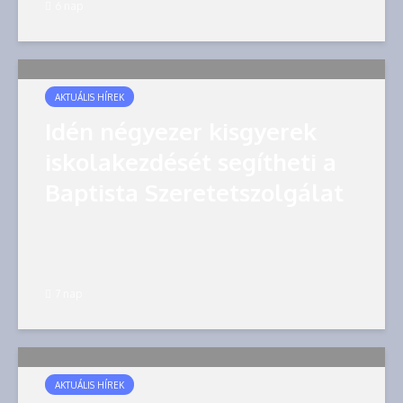
6 nap
AKTUÁLIS HÍREK
Idén négyezer kisgyerek
iskolakezdését segítheti a
Baptista Szeretetszolgálat
7 nap
AKTUÁLIS HÍREK