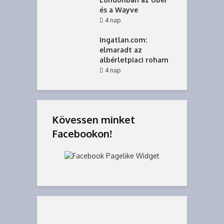
és a Wayve
4 nap
Ingatlan.com:
elmaradt az
albérletpiaci roham
4 nap
Kövessen minket
Facebookon!