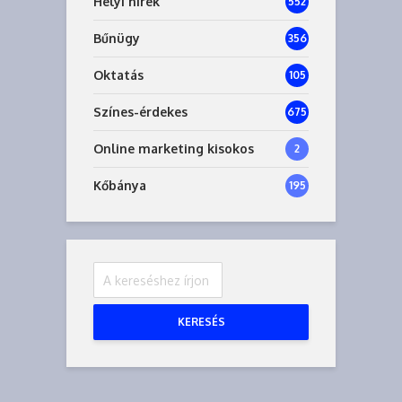
Helyi hírek
552
Bűnügy
356
Oktatás
105
Színes-érdekes
675
Online marketing kisokos
2
Kőbánya
195
KERESÉS