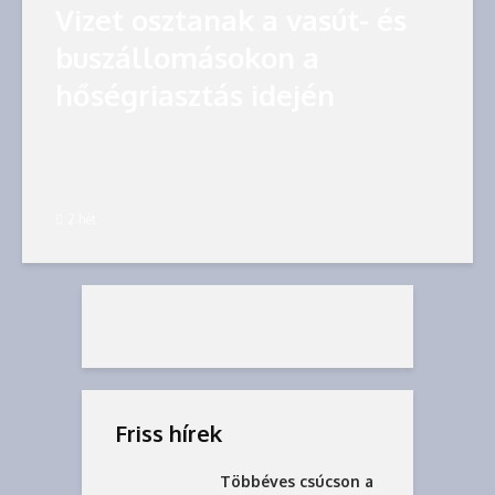
Vizet osztanak a vasút- és
buszállomásokon a
hőségriasztás idején
2 hét
Friss hírek
Többéves csúcson a