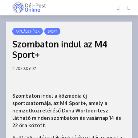
AKTUÁLIS HÍREK
SPORT
Szombaton indul az M4
Sport+
2020.09.07.
Szombaton indul a közmédia új
sportcsatornája, az M4 Sport+, amely a
nemzetközi elérésű Duna Worldön lesz
látható minden szombaton és vasárnap 14 és
22 óra között.
Az MTVA sajtóosztályának tájékoztatása szerint a