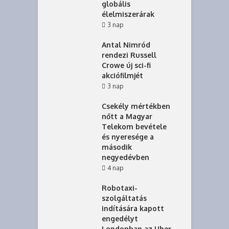
globális
élelmiszerárak
3 nap
Antal Nimród
rendezi Russell
Crowe új sci-fi
akciófilmjét
3 nap
Csekély mértékben
nőtt a Magyar
Telekom bevétele
és nyeresége a
második
negyedévben
4 nap
Robotaxi-
szolgáltatás
indítására kapott
engedélyt
Londonban az Uber