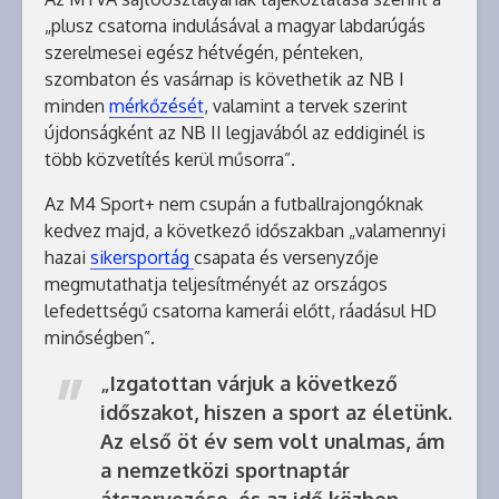
„plusz csatorna indulásával a magyar labdarúgás
szerelmesei egész hétvégén, pénteken,
szombaton és vasárnap is követhetik az NB I
minden
mérkőzését
, valamint a tervek szerint
újdonságként az NB II legjavából az eddiginél is
több közvetítés kerül műsorra”.
Az M4 Sport+ nem csupán a futballrajongóknak
kedvez majd, a következő időszakban „valamennyi
hazai
sikersportág
csapata és versenyzője
megmutathatja teljesítményét az országos
lefedettségű csatorna kamerái előtt, ráadásul HD
minőségben”.
„Izgatottan várjuk a következő
időszakot, hiszen a sport az életünk.
Az első öt év sem volt unalmas, ám
a nemzetközi sportnaptár