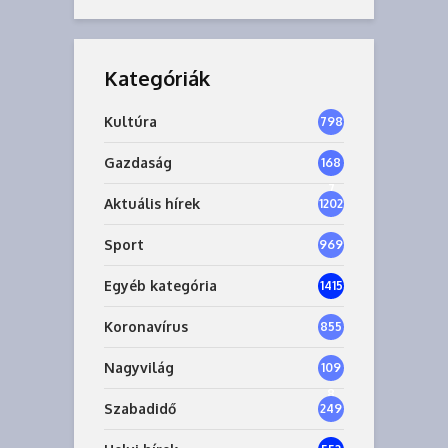
Kategóriák
Kultúra
798
Gazdaság
168
7
Aktuális hírek
1202
Sport
969
Egyéb kategória
1415
Koronavírus
855
Nagyvilág
109
8
Szabadidő
249