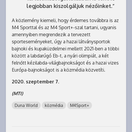
legjobban kiszolgáljuk nézőinket.”
A közlemény kiemeli, hogy érdemes továbbra is az
M4 Sporttal és az M4 Sport+-szal tartani, ugyanis
amennyiben megrendezik a tervezett
sporteseményeket, úgy a hazai látványsportok
bajnoki és kupaküzdelmei mellett 2021-ben a többi
között a labdarúgó Eb-t, a nyári olimpiát, a két
felnőtt kézilabda-világbajnokságot és a hazai vizes
Európa-bajnokságot is a közmédia közvetíti.
2020. szeptember 7.
(MTI)
Duna World
közmédia
M4Sport+