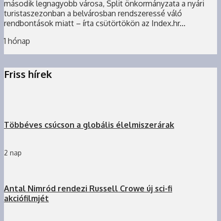
második legnagyobb városa, Split önkormányzata a nyári
turistaszezonban a belvárosban rendszeressé váló
rendbontások miatt – írta csütörtökön az Index.hr...
1 hónap
Friss hírek
Többéves csúcson a globális élelmiszerárak
2 nap
Antal Nimród rendezi Russell Crowe új sci-fi
akciófilmjét