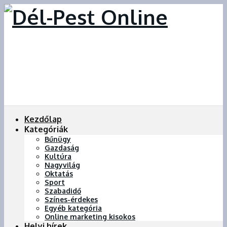
Kezdőlap
Kategóriák
Bűnügy
Gazdaság
Kultúra
Nagyvilág
Oktatás
Sport
Szabadidő
Színes-érdekes
Egyéb kategória
Online marketing kisokos
Helyi hírek