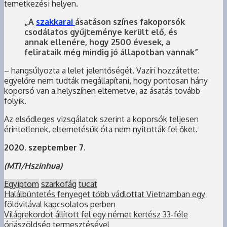
temetkezési helyen.
„A
szakkarai
ásatáson színes fakoporsók
csodálatos gyűjteménye került elő, és
annak ellenére, hogy 2500 évesek, a
felirataik még mindig jó állapotban vannak”
– hangsúlyozta a lelet jelentőségét. Vazíri hozzátette:
egyelőre nem tudták megállapítani, hogy pontosan hány
koporsó van a helyszínen eltemetve, az ásatás tovább
folyik.
Az elsődleges vizsgálatok szerint a koporsók teljesen
érintetlenek, eltemetésük óta nem nyitották fel őket.
2020. szeptember 7.
(MTI/Hszinhua)
Egyiptom
szarkofág
tucat
Halálbüntetés fenyeget több vádlottat Vietnamban egy
földvitával kapcsolatos perben
Világrekordot állított fel egy német kertész 33-féle
óriászöldség termesztésével