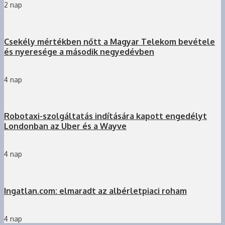
2 nap
Csekély mértékben nőtt a Magyar Telekom bevétele
és nyeresége a második negyedévben
4 nap
Robotaxi-szolgáltatás indítására kapott engedélyt
Londonban az Uber és a Wayve
4 nap
Ingatlan.com: elmaradt az albérletpiaci roham
4 nap