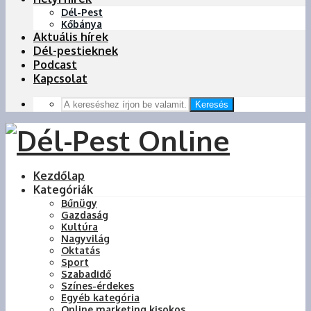
Dél-Pest
Kőbánya
Aktuális hírek
Dél-pestieknek
Podcast
Kapcsolat
Keresés
Kezdőlap
Kategóriák
Bűnügy
Gazdaság
Kultúra
Nagyvilág
Oktatás
Sport
Szabadidő
Színes-érdekes
Egyéb kategória
Online marketing kisokos