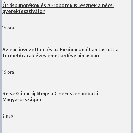
Óriásbuborékok és AI-robotok is lesznek a pécsi
gyerekfesztiválon
16 óra
Az euróövezetben és az Európai Unióban lassult a
termelői árak éves emelkedése júniusban
16 óra
Reisz Gábor új filmje a CineFesten debütál
Magyarországon
2 nap