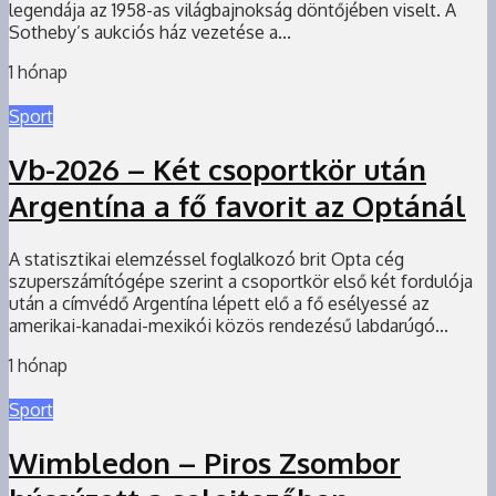
legendája az 1958-as világbajnokság döntőjében viselt. A
Sotheby’s aukciós ház vezetése a...
1 hónap
Sport
Vb-2026 – Két csoportkör után
Argentína a fő favorit az Optánál
A statisztikai elemzéssel foglalkozó brit Opta cég
szuperszámítógépe szerint a csoportkör első két fordulója
után a címvédő Argentína lépett elő a fő esélyessé az
amerikai-kanadai-mexikói közös rendezésű labdarúgó...
1 hónap
Sport
Wimbledon – Piros Zsombor