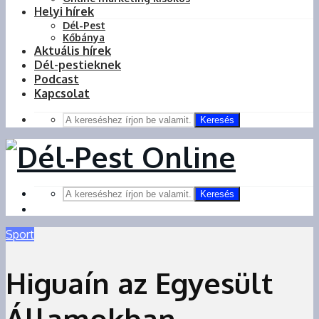
Helyi hírek
Dél-Pest
Kőbánya
Aktuális hírek
Dél-pestieknek
Podcast
Kapcsolat
Keresés
Keresés
Sport
Higuaín az Egyesült
Államokban