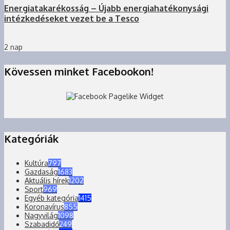
Energiatakarékosság – Újabb energiahatékonysági
intézkedéseket vezet be a Tesco
2 nap
Kövessen minket Facebookon!
Kategóriák
Kultúra
797
Gazdaság
1683
Aktuális hírek
1202
Sport
969
Egyéb kategória
1415
Koronavírus
855
Nagyvilág
1098
Szabadidő
249