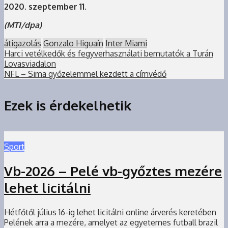
2020. szeptember 11.
(MTI/dpa)
átigazolás
Gonzalo Higuaín
Inter Miami
Harci vetélkedők és fegyverhasználati bemutatók a Turán
Lovasviadalon
NFL – Sima győzelemmel kezdett a címvédő
Ezek is érdekelhetik
Sport
Vb-2026 – Pelé vb-győztes mezére
lehet licitálni
Hétfőtől július 16-ig lehet licitálni online árverés keretében
Pelének arra a mezére, amelyet az egyetemes futball brazil