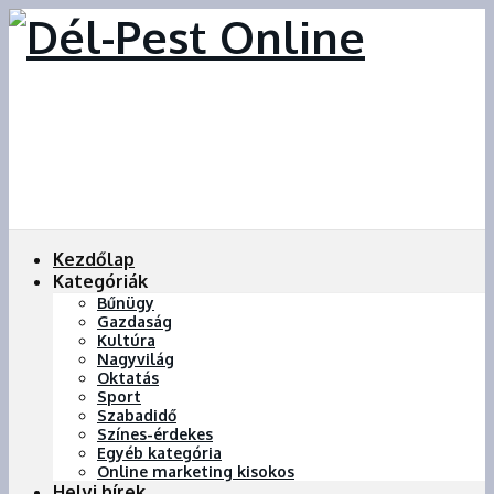
Kezdőlap
Kategóriák
Bűnügy
Gazdaság
Kultúra
Nagyvilág
Oktatás
Sport
Szabadidő
Színes-érdekes
Egyéb kategória
Online marketing kisokos
Helyi hírek