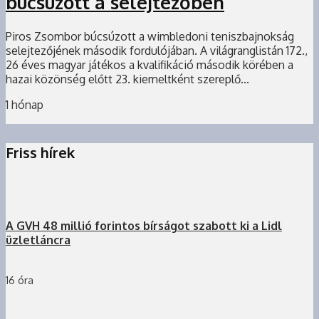
búcsúzott a selejtezőben
Piros Zsombor búcsúzott a wimbledoni teniszbajnokság
selejtezőjének második fordulójában. A világranglistán 172.,
26 éves magyar játékos a kvalifikáció második körében a
hazai közönség előtt 23. kiemeltként szereplő...
1 hónap
Friss hírek
A GVH 48 millió forintos bírságot szabott ki a Lidl
üzletláncra
16 óra