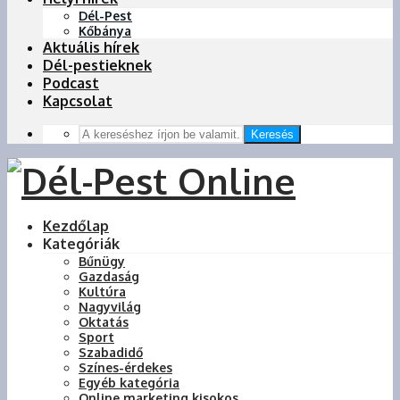
Dél-Pest
Kőbánya
Aktuális hírek
Dél-pestieknek
Podcast
Kapcsolat
Keresés
Kezdőlap
Kategóriák
Bűnügy
Gazdaság
Kultúra
Nagyvilág
Oktatás
Sport
Szabadidő
Színes-érdekes
Egyéb kategória
Online marketing kisokos