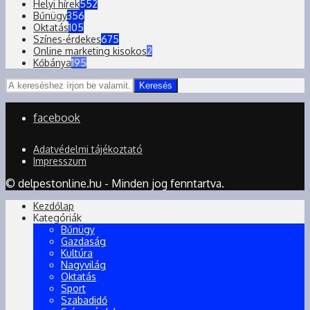
Helyi hírek
552
Bűnügy
356
Oktatás
105
Színes-érdekes
675
Online marketing kisokos
2
Kőbánya
195
Keresés
facebook
Adatvédelmi tájékoztató
Impresszum
© delpestonline.hu - Minden jog fenntartva.
Kezdőlap
Kategóriák
Bűnügy
Gazdaság
Kultúra
Nagyvilág
Oktatás
Sport
Szabadidő