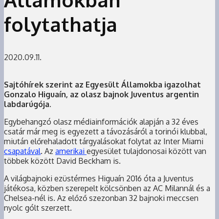
folytathatja
2020.09.11.
Sajtóhírek szerint az Egyesült Államokba igazolhat
Gonzalo Higuaín, az olasz bajnok Juventus argentin
labdarúgója.
Egybehangzó olasz médiainformációk alapján a 32 éves
csatár már meg is egyezett a távozásáról a torinói klubbal,
miután előrehaladott tárgyalásokat folytat az Inter Miami
csapatával
. Az
amerikai
egyesület tulajdonosai között van
többek között David Beckham is.
A világbajnoki ezüstérmes Higuaín 2016 óta a Juventus
játékosa, közben szerepelt kölcsönben az AC Milannál és a
Chelsea-nél is. Az előző szezonban 32 bajnoki meccsen
nyolc gólt szerzett.