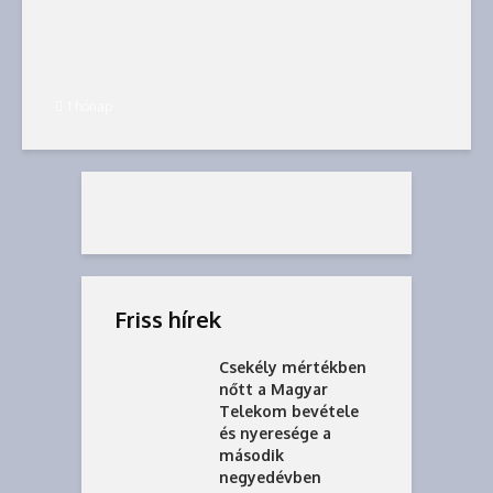
1 hónap
Friss hírek
Csekély mértékben
nőtt a Magyar
Telekom bevétele
és nyeresége a
második
negyedévben