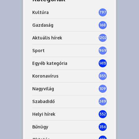
Kultúra
797
Gazdaság
168
6
Aktuális hírek
1202
Sport
969
Egyéb kategória
1415
Koronavírus
855
Nagyvilág
109
8
Szabadidő
249
Helyi hírek
552
Bűnügy
356