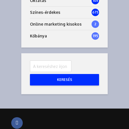
Oktatás
105
Színes-érdekes
675
Online marketing kisokos
2
Kőbánya
195
KERESÉS