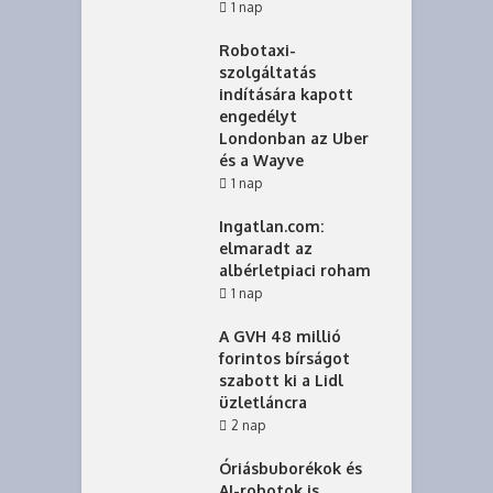
1 nap
Robotaxi-
szolgáltatás
indítására kapott
engedélyt
Londonban az Uber
és a Wayve
1 nap
Ingatlan.com:
elmaradt az
albérletpiaci roham
1 nap
A GVH 48 millió
forintos bírságot
szabott ki a Lidl
üzletláncra
2 nap
Óriásbuborékok és
AI-robotok is