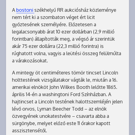
A
bostoni
székhelyű RR aukciósház közleménye
nem tért ki a szombaton véget ért licit
győztesének személyére. Előzetesen a
legalacsonyabb árat 10 ezer dollárban (2,9 millió
forintban) állapították meg, a végső ár szerintük
akár 75 ezer dollárra (22,3 millió forintra) is
rúghatott volna, vagyis a leütési összeg felülmúlta
a várakozásokat.
A mintegy öt centiméteres tömör tincset Lincoln
holttestének vizsgálatakor vágták le, miután a 16.
amerikai elnököt John Wilkes Booth lelőtte 1865.
április 14-én a washingtoni Ford Színházban. A
hajtincset a Lincoln testének halottszemléjén jelen
lévő orvos, Lyman Beecher Todd – az elnök
özvegyének unokatestvére – csavarta abba a
sürgönybe, melyet előző este 11 órakor kapott
asszisztensétől.