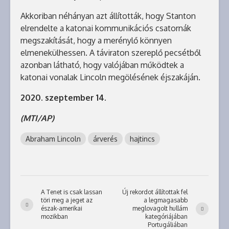
Akkoriban néhányan azt állították, hogy Stanton
elrendelte a katonai kommunikációs csatornák
megszakítását, hogy a merénylő könnyen
elmenekülhessen. A táviraton szereplő pecsétből
azonban látható, hogy valójában működtek a
katonai vonalak Lincoln megölésének éjszakáján.
2020. szeptember 14.
(MTI/AP)
Abraham Lincoln
árverés
hajtincs
A Tenet is csak lassan
Új rekordot állítottak fel
töri meg a jeget az
a legmagasabb
észak-amerikai
meglovagolt hullám
mozikban
kategóriájában
Portugáliában