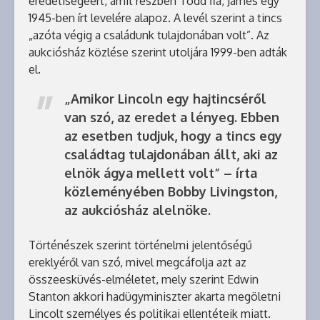
eredetiségéért, amit részben Todd fia, James egy
1945-ben írt levelére alapoz. A levél szerint a tincs
„azóta végig a családunk tulajdonában volt”. Az
aukciósház közlése szerint utoljára 1999-ben adták
el.
„Amikor Lincoln egy hajtincséről
van szó, az eredet a lényeg. Ebben
az esetben tudjuk, hogy a tincs egy
családtag tulajdonában állt, aki az
elnök ágya mellett volt” – írta
közleményében Bobby Livingston,
az aukciósház alelnöke.
Történészek szerint történelmi jelentőségű
ereklyéről van szó, mivel megcáfolja azt az
összeesküvés-elméletet, mely szerint Edwin
Stanton akkori hadügyminiszter akarta megöletni
Lincolt személyes és politikai ellentéteik miatt.