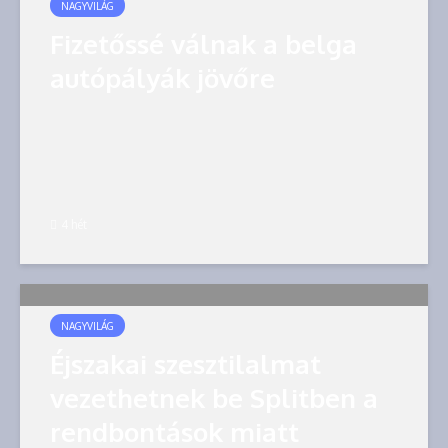
NAGYVILÁG
Fizetőssé válnak a belga
autópályák jövőre
4 hét
NAGYVILÁG
Éjszakai szesztilalmat
vezethetnek be Splitben a
rendbontások miatt