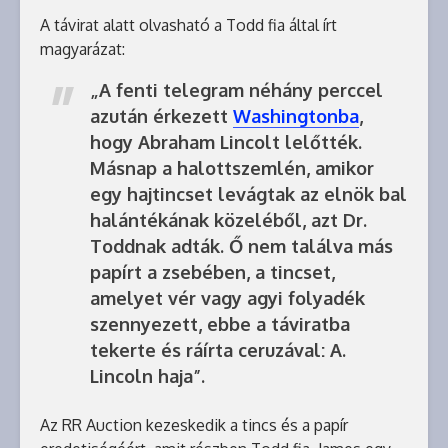
A távirat alatt olvasható a Todd fia által írt
magyarázat:
„A fenti telegram néhány perccel
azután érkezett
Washingtonba
,
hogy Abraham Lincolt lelőtték.
Másnap a halottszemlén, amikor
egy hajtincset levágtak az elnök bal
halántékának közeléből, azt Dr.
Toddnak adták. Ő nem találva más
papírt a zsebében, a tincset,
amelyet vér vagy agyi folyadék
szennyezett, ebbe a táviratba
tekerte és ráírta ceruzával: A.
Lincoln haja”.
Az RR Auction kezeskedik a tincs és a papír