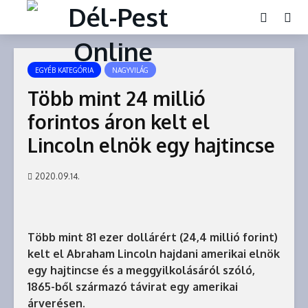
EGYÉB KATEGÓRIA
NAGYVILÁG
Több mint 24 millió
forintos áron kelt el
Lincoln elnök egy hajtincse
2020.09.14.
Több mint 81 ezer dollárért (24,4 millió forint)
kelt el Abraham Lincoln hajdani amerikai elnök
egy hajtincse és a meggyilkolásáról szóló,
1865-ből származó távirat egy amerikai
árverésen.