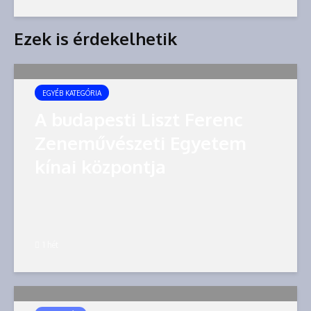
Ezek is érdekelhetik
EGYÉB KATEGÓRIA
A budapesti Liszt Ferenc
Zeneművészeti Egyetem
kínai központja
1 hét