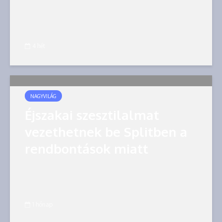
4 hét
NAGYVILÁG
Éjszakai szesztilalmat
vezethetnek be Splitben a
rendbontások miatt
1 hónap