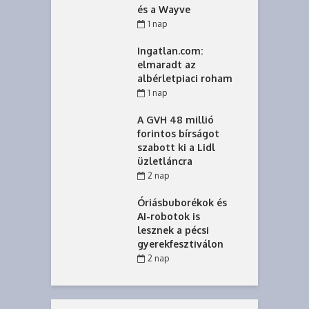
és a Wayve
1 nap
Ingatlan.com:
elmaradt az
albérletpiaci roham
1 nap
A GVH 48 millió
forintos bírságot
szabott ki a Lidl
üzletláncra
2 nap
Óriásbuborékok és
AI-robotok is
lesznek a pécsi
gyerekfesztiválon
2 nap