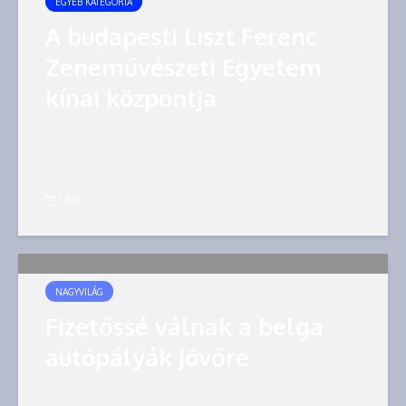
EGYÉB KATEGÓRIA
A budapesti Liszt Ferenc
Zeneművészeti Egyetem
kínai központja
1 hét
NAGYVILÁG
Fizetőssé válnak a belga
autópályák jövőre