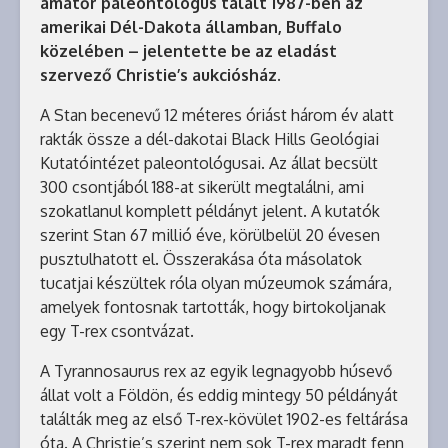
amatőr paleontológus talált 1987-ben az
amerikai Dél-Dakota államban, Buffalo
közelében – jelentette be az eladást
szervező Christie’s aukciósház.
A Stan becenevű 12 méteres óriást három év alatt
rakták össze a dél-dakotai Black Hills Geológiai
Kutatóintézet paleontológusai. Az állat becsült
300 csontjából 188-at sikerült megtalálni, ami
szokatlanul komplett példányt jelent. A kutatók
szerint Stan 67 millió éve, körülbelül 20 évesen
pusztulhatott el. Összerakása óta másolatok
tucatjai készültek róla olyan múzeumok számára,
amelyek fontosnak tartották, hogy birtokoljanak
egy T-rex csontvázat.
A Tyrannosaurus rex az egyik legnagyobb húsevő
állat volt a Földön, és eddig mintegy 50 példányát
találták meg az első T-rex-kövület 1902-es feltárása
óta. A Christie’s szerint nem sok T-rex maradt fenn