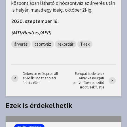
központjában látható dinócsontváz az árverés után
is helyén marad egy ideig, október 21-ig.
2020. szeptember 16.
(MTI/Reuters/AFP)
árverés
csontváz
rekordár
T-rex
Debrecen és Sopron áll
Európát is elérte az
a vidéki ingatlanpiaci
Amerika nyugati
árlista élén
partvidékén pusztító
erdőtüzek füstje
Ezek is érdekelhetik