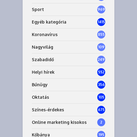
Sport
969
Egyéb kategória
1415
Koronavírus
855
Nagyvilág
109
8
Szabadidő
249
Helyi hírek
552
Bűnügy
356
Oktatás
105
Színes-érdekes
675
Online marketing kisokos
2
Kőbánya
195