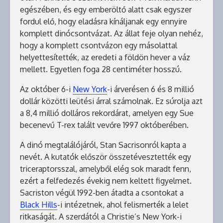
egészében, és egy emberöltő alatt csak egyszer
fordul elő, hogy eladásra kínáljanak egy ennyire
komplett dinócsontvázat. Az állat feje olyan nehéz,
hogy a komplett csontvázon egy másolattal
helyettesítették, az eredeti a földön hever a váz
mellett. Egyetlen foga 28 centiméter hosszú.
Az október 6-i
New York
-i árverésen 6 és 8 millió
dollár közötti leütési árral számolnak. Ez súrolja azt
a 8,4 millió dolláros rekordárat, amelyen egy Sue
becenevű T-rex talált vevőre 1997 októberében.
A dinó megtalálójáról, Stan Sacrisonról kapta a
nevét. A kutatók először összetévesztették egy
triceraptorsszal, amelyből elég sok maradt fenn,
ezért a felfedezés évekig nem keltett figyelmet.
Sacriston végül 1992-ben átadta a csontokat a
Black Hills
-i intézetnek, ahol felismerték a lelet
ritkaságát. A szerdától a Christie’s New York-i