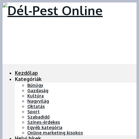
Kezdőlap
Kategóriák
Bűnügy
Gazdaság
Kultúra
Nagyvilág
Oktatás
Sport
Szabadidő
Színes-érdekes
Egyéb kategória
Online marketing kisokos
Helyi hírek