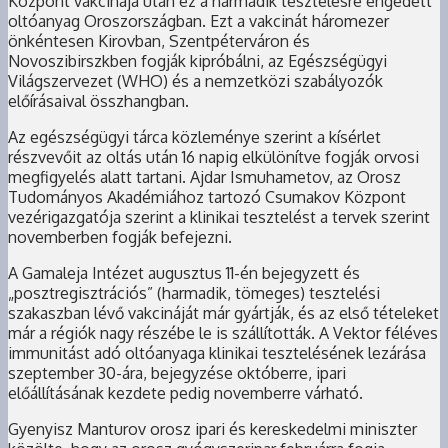
Központ vakcinája után ez a harmadik tesztelésre engedett
oltóanyag Oroszországban. Ezt a vakcinát háromezer
önkéntesen Kirovban, Szentpéterváron és
Novoszibirszkben fogják kipróbálni, az Egészségügyi
Világszervezet (WHO) és a nemzetközi szabályozók
előírásaival összhangban.
Az egészségügyi tárca közleménye szerint a kísérlet
részvevőit az oltás után 16 napig elkülönítve fogják orvosi
megfigyelés alatt tartani. Ajdar Ismuhametov, az Orosz
Tudományos Akadémiához tartozó Csumakov Központ
vezérigazgatója szerint a klinikai tesztelést a tervek szerint
novemberben fogják befejezni.
A Gamaleja Intézet augusztus 11-én bejegyzett és
„posztregisztrációs” (harmadik, tömeges) tesztelési
szakaszban lévő vakcináját már gyártják, és az első tételeket
már a régiók nagy részébe le is szállították. A Vektor féléves
immunitást adó oltóanyaga klinikai tesztelésének lezárása
szeptember 30-ára, bejegyzése októberre, ipari
előállításának kezdete pedig novemberre várható.
Gyenyisz Manturov orosz ipari és kereskedelmi miniszter