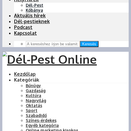
Dél-Pest
Kőbánya
Aktuális hírek
Dél-pestieknek
Podcast
Kapcsolat
Keresés
Kezdőlap
Kategóriák
Bűnügy
Gazdaság
Kultúra
Nagyvilág
Oktatás
Sport
Szabadidő
Színes-érdekes
Egyéb kategória
Online marketing kisokos