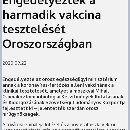
harmadik vakcina
tesztelését
Oroszországban
2020.09.22.
Engedélyezte az orosz egészségügyi minisztérium
annak a koronavírus-fertőzés elleni vakcinának a
klinikai tesztelését, amelyet a moszkvai Mihail
Csumakov Immunbiológiai Készítmények Kutatásának
és Kidolgozásának Szövetségi Tudományos Központja
fejlesztett ki – jelentették szerdán orosz
hírügynökségek.
A fővárosi Gamaleja Intézet és a novoszibirszki Vektor