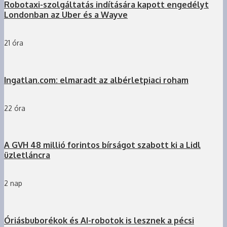
Robotaxi-szolgáltatás indítására kapott engedélyt
Londonban az Uber és a Wayve
21 óra
Ingatlan.com: elmaradt az albérletpiaci roham
22 óra
A GVH 48 millió forintos bírságot szabott ki a Lidl
üzletláncra
2 nap
Óriásbuborékok és AI-robotok is lesznek a pécsi