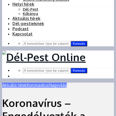
Helyi hírek
Dél-Pest
Kőbánya
Aktuális hírek
Dél-pestieknek
Podcast
Kapcsolat
Keresés
Keresés
Aktuális hírek
Koronavírus
Nagyvilág
Koronavírus –
Engedélyezték a