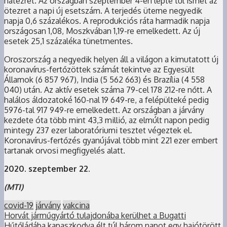
hatezret. Az országban szeptember 4-én lépte túl ismét az
ötezret a napi új esetszám. A terjedés üteme negyedik
napja 0,6 százalékos. A reprodukciós ráta harmadik napja
országosan 1,08, Moszkvában 1,19-re emelkedett. Az új
esetek 25,1 százaléka tünetmentes.
Oroszország a negyedik helyen áll a világon a kimutatott új
koronavírus-fertőzöttek számát tekintve az Egyesült
Államok (6 857 967), India (5 562 663) és Brazília (4 558
040) után. Az aktív esetek száma 79-cel 178 212-re nőtt. A
halálos áldozatoké 160-nal 19 649-re, a felépülteké pedig
5976-tal 917 949-re emelkedett. Az országban a járvány
kezdete óta több mint 43,3 millió, az elmúlt napon pedig
mintegy 237 ezer laboratóriumi tesztet végeztek el.
Koronavírus-fertőzés gyanújával több mint 221 ezer embert
tartanak orvosi megfigyelés alatt.
2020. szeptember 22.
(MTI)
covid-19
járvány
vakcina
Horvát járműgyártó tulajdonába kerülhet a Bugatti
Hűtőládába kapaszkodva élt túl három napot egy hajótörött