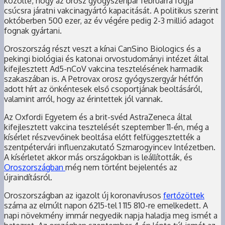
közölte, hogy az orosz gyógyszeripar februárra fogja
csúcsra járatni vakcinagyártó kapacitását. A politikus szerint
októberben 500 ezer, az év végére pedig 2-3 millió adagot
fognak gyártani.
Oroszország részt veszt a kínai CanSino Biologics és a
pekingi biológiai és katonai orvostudományi intézet által
kifejlesztett Ad5-nCoV vakcina tesztelésének harmadik
szakaszában is. A Petrovax orosz gyógyszergyár hétfőn
adott hírt az önkéntesek első csoportjának beoltásáról,
valamint arról, hogy az érintettek jól vannak.
Az Oxfordi Egyetem és a brit-svéd AstraZeneca által
kifejlesztett vakcina tesztelését szeptember 11-én, még a
kísérlet részvevőinek beoltása előtt felfüggesztették a
szentpétervári influenzakutató Szmarogyincev Intézetben.
A kísérletet akkor más országokban is leállították, és
Oroszországban
még nem történt bejelentés az
újraindításról.
Oroszországban az igazolt új koronavírusos
fertőzöttek
száma az elmúlt napon 6215-tel 1 115 810-re emelkedett. A
napi növekmény immár negyedik napja haladja meg ismét a