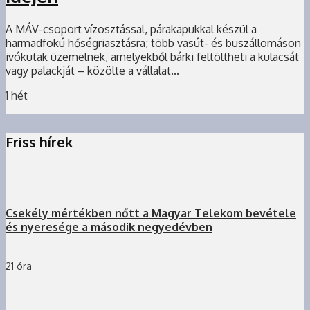
A MÁV-csoport vízosztással, párakapukkal készül a
harmadfokú hőségriasztásra; több vasút- és buszállomáson
ivókutak üzemelnek, amelyekből bárki feltöltheti a kulacsát
vagy palackját – közölte a vállalat...
1 hét
Friss hírek
Csekély mértékben nőtt a Magyar Telekom bevétele
és nyeresége a második negyedévben
21 óra