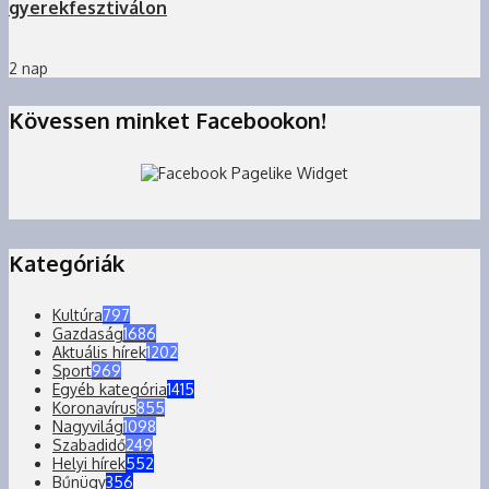
gyerekfesztiválon
2 nap
Kövessen minket Facebookon!
Kategóriák
Kultúra
797
Gazdaság
1686
Aktuális hírek
1202
Sport
969
Egyéb kategória
1415
Koronavírus
855
Nagyvilág
1098
Szabadidő
249
Helyi hírek
552
Bűnügy
356