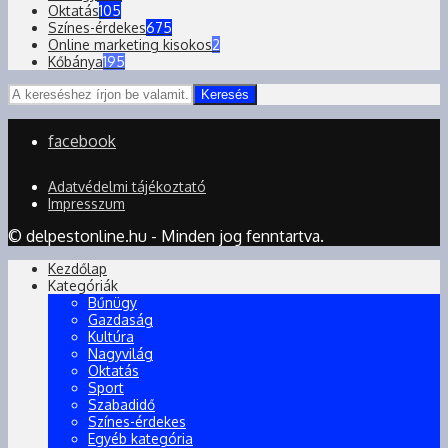
Oktatás
105
Színes-érdekes
675
Online marketing kisokos
2
Kőbánya
195
Keresés
facebook
Adatvédelmi tájékoztató
Impresszum
© delpestonline.hu - Minden jog fenntartva.
Kezdőlap
Kategóriák
Bűnügy
Gazdaság
Kultúra
Nagyvilág
Oktatás
Sport
Szabadidő
Színes-érdekes
Egyéb kategória