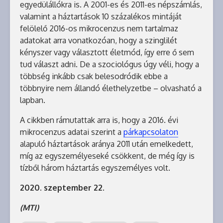
egyedülállókra is. A 2001-es és 2011-es népszámlás,
valamint a háztartások 10 százalékos mintáját
felölelő 2016-os mikrocenzus nem tartalmaz
adatokat arra vonatkozóan, hogy a szinglilét
kényszer vagy választott életmód, így erre ő sem
tud választ adni. De a szociológus úgy véli, hogy a
többség inkább csak belesodródik ebbe a
többnyire nem állandó élethelyzetbe – olvasható a
lapban.
A cikkben rámutattak arra is, hogy a 2016. évi
mikrocenzus adatai szerint a
párkapcsolaton
alapuló háztartások aránya 2011 után emelkedett,
míg az egyszemélyeseké csökkent, de még így is
tízből három háztartás egyszemélyes volt.
2020. szeptember 22.
(MTI)