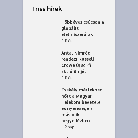
Friss hírek
Többéves csúcson a
globális
élelmiszerárak
11 óra
Antal Nimród
rendezi Russell
Crowe új sci-fi
akciófilmjét
11 óra
Csekély mértékben
nőtt a Magyar
Telekom bevétele
és nyeresége a
második
negyedévben
2 nap