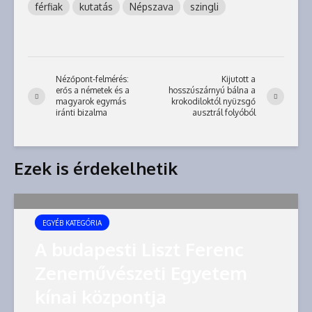
férfiak
kutatás
Népszava
szingli
Nézőpont-felmérés:
Kijutott a
erős a németek és a
hosszúszárnyú bálna a
magyarok egymás
krokodiloktól nyüzsgő
iránti bizalma
ausztrál folyóból
Ezek is érdekelhetik
EGYÉB KATEGÓRIA
A budapesti Liszt Ferenc
Zeneművészeti Egyetem
kínai központja