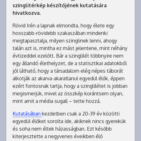
szinglitérkép készítőjének kutatására
hivatkozva.
Rövid Irén a lapnak elmondta, hogy élete egy
hosszabb-rövidebb szakaszában mindenki
megtapasztalja, milyen szinglinek lenni, ahogy
talán azt is, mintha ez mást jelentene, mint néhány
évtizeddel ezelőtt. Bár a szinglilét többnyire nem
egy állandó élethelyzet, de a statisztikai adatokból
jól látható, hogy a társadalom elég népes táborát
alkotják az akarva-akaratlanul egyedül élők, éppen
ezért fontosnak tartja, hogy a szinglilétet is jobban
megismerjük, mivel az összkép korántsem olyan,
mint amit a média sugall – tette hozzá.
Kutatásában
kezdetben csak a 20-39 év közötti
egyedül élőket sorolta ide, akiknek nincs gyerekük
és soha nem éltek házasságban. Ezt később
kiterjesztette a negyvenes éveikben élő