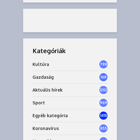
Kategóriák
Kultúra
798
Gazdaság
168
7
Aktuális hírek
1202
Sport
969
Egyéb kategória
1415
Koronavírus
855