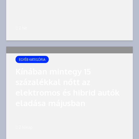
2 hét
EGYÉB KATEGÓRIA
Kínában mintegy 15
százalékkal nőtt az
elektromos és hibrid autók
eladása májusban
2 hónap