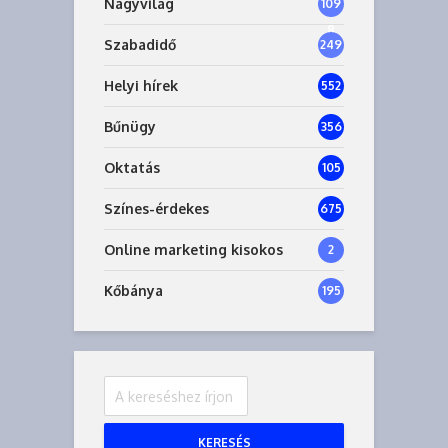
Nagyvilág
109
8
Szabadidő
249
Helyi hírek
552
Bűnügy
356
Oktatás
105
Színes-érdekes
675
Online marketing kisokos
2
Kőbánya
195
KERESÉS