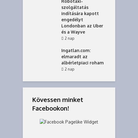
Robotaxi-
szolgáltatás
indítására kapott
engedélyt
Londonban az Uber
és a Wayve
2 nap
Ingatlan.com:
elmaradt az
albérletpiaci roham
2 nap
Kövessen minket
Facebookon!