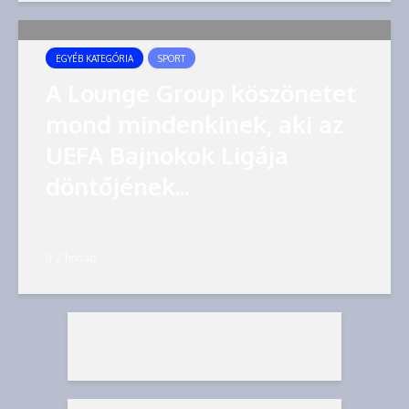
EGYÉB KATEGÓRIA
SPORT
A Lounge Group köszönetet
mond mindenkinek, aki az
UEFA Bajnokok Ligája
döntőjének...
2 hónap