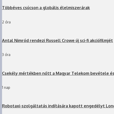
Többéves csúcson a globális élelmiszerárak
2 óra
Antal Nimród rendezi Russell Crowe új sci-fi akciófilmjét
3 óra
Csekély mértékben nőtt a Magyar Telekom bevétele é
1 nap
Robotaxi-szolgáltatás indítására kapott engedélyt Lo