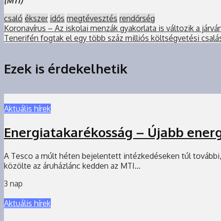
(MTI)
csaló
ékszer
idős
megtévesztés
rendőrség
Koronavírus – Az iskolai menzák gyakorlata is változik a járvá
Tenerifén fogtak el egy több száz milliós költségvetési csalás 
Ezek is érdekelhetik
Aktuális hírek
Energiatakarékosság – Újabb energ
A Tesco a múlt héten bejelentett intézkedéseken túl további
közölte az áruházlánc kedden az MTI...
3 nap
Aktuális hírek