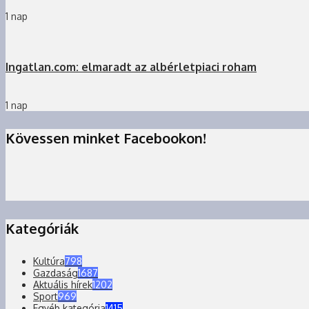
1 nap
Ingatlan.com: elmaradt az albérletpiaci roham
1 nap
Kövessen minket Facebookon!
Kategóriák
Kultúra
798
Gazdaság
1687
Aktuális hírek
1202
Sport
969
Egyéb kategória
1415