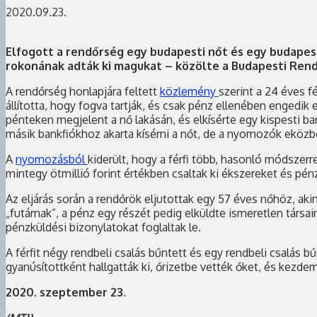
2020.09.23.
Elfogott a rendőrség egy budapesti nőt és egy budapesti
rokonának adták ki magukat – közölte a Budapesti Ren
A rendőrség honlapjára feltett
közlemény
szerint a 24 éves f
állította, hogy fogva tartják, és csak pénz ellenében engedik el
pénteken megjelent a nő lakásán, és elkísérte egy kispesti ban
másik bankfiókhoz akarta kísérni a nőt, de a nyomozók eközbe
A
nyomozásból
kiderült, hogy a férfi több, hasonló módszer
mintegy ötmillió forint értékben csaltak ki ékszereket és pénz
Az eljárás során a rendőrök eljutottak egy 57 éves nőhöz, aki
„futárnak”, a pénz egy részét pedig elküldte ismeretlen társai
pénzküldési bizonylatokat foglaltak le.
A férfit négy rendbeli csalás bűntett és egy rendbeli csalás
gyanúsítottként hallgatták ki, őrizetbe vették őket, és kezde
2020. szeptember 23.