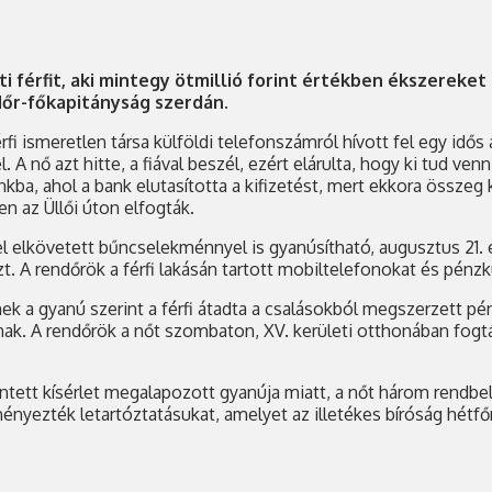
 férfit, aki mintegy ötmillió forint értékben ékszereket 
dőr-főkapitányság szerdán.
érfi ismeretlen társa külföldi telefonszámról hívott fel egy id
. A nő azt hitte, a fiával beszél, ezért elárulta, hogy ki tud ven
kba, ahol a bank elutasította a kifizetést, mert ekkora összeg 
n az Üllői úton elfogták.
rel elkövetett bűncselekménnyel is gyanúsítható, augusztus 21.
t. A rendőrök a férfi lakásán tartott mobiltelefonokat és pénzkü
nek a gyanú szerint a férfi átadta a csalásokból megszerzett pé
nak. A rendőrök a nőt szombaton, XV. kerületi otthonában fogták
 bűntett kísérlet megalapozott gyanúja miatt, a nőt három rend
ményezték letartóztatásukat, amelyet az illetékes bíróság hétfő