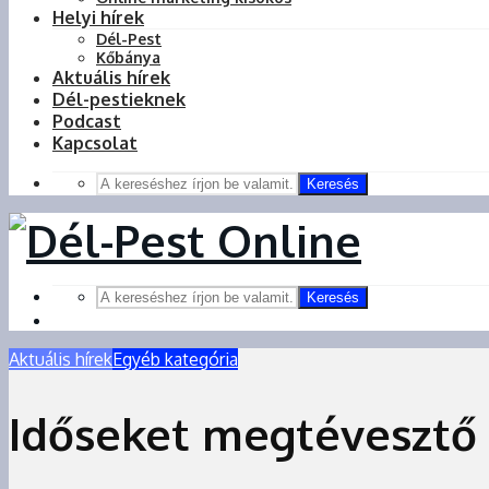
Helyi hírek
Dél-Pest
Kőbánya
Aktuális hírek
Dél-pestieknek
Podcast
Kapcsolat
Keresés
Keresés
Aktuális hírek
Egyéb kategória
Időseket megtévesztő 