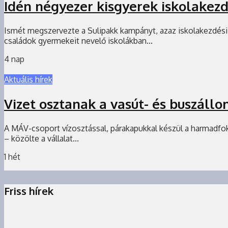
Idén négyezer kisgyerek iskolakezd
Ismét megszervezte a Sulipakk kampányt, azaz iskolakezdési 
családok gyermekeit nevelő iskolákban...
4 nap
Aktuális hírek
Vizet osztanak a vasút- és buszáll
A MÁV-csoport vízosztással, párakapukkal készül a harmadfokú
– közölte a vállalat...
1 hét
Friss hírek