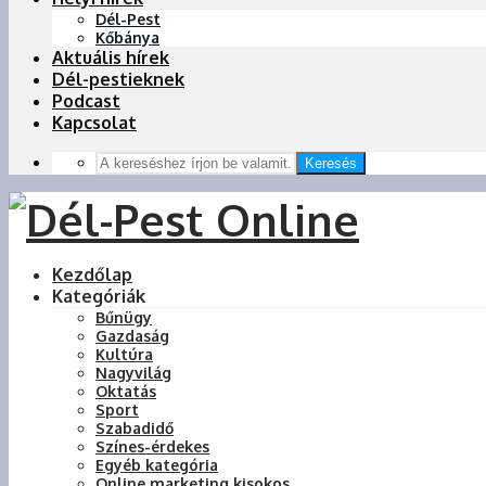
Dél-Pest
Kőbánya
Aktuális hírek
Dél-pestieknek
Podcast
Kapcsolat
Keresés
Kezdőlap
Kategóriák
Bűnügy
Gazdaság
Kultúra
Nagyvilág
Oktatás
Sport
Szabadidő
Színes-érdekes
Egyéb kategória
Online marketing kisokos