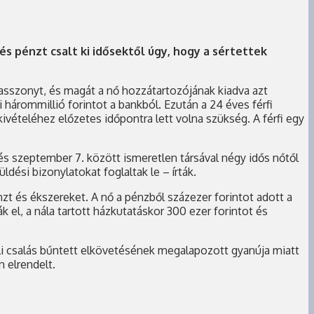
és pénzt csalt ki idősektől úgy, hogy a sértettek
ős asszonyt, és magát a nő hozzátartozójának kiadva azt
ni hárommillió forintot a bankból. Ezután a 24 éves férfi
kivételéhez előzetes időpontra lett volna szükség. A férfi egy
 és szeptember 7. között ismeretlen társával négy idős nőtől
ldési bizonylatokat foglaltak le – írták.
nzt és ékszereket. A nő a pénzből százezer forintot adott a
 el, a nála tartott házkutatáskor 300 ezer forintot és
beli csalás bűntett elkövetésének megalapozott gyanúja miatt
n elrendelt.