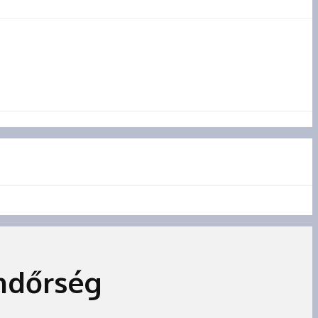
endőrség