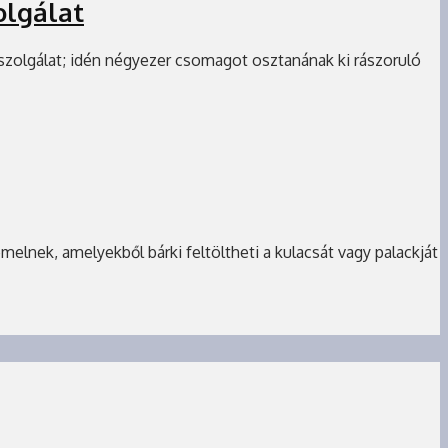
olgálat
szolgálat; idén négyezer csomagot osztanának ki rászoruló
lnek, amelyekből bárki feltöltheti a kulacsát vagy palackját