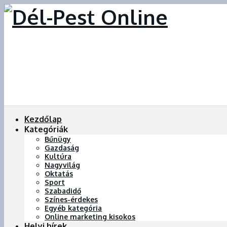
Kezdőlap
Kategóriák
Bűnügy
Gazdaság
Kultúra
Nagyvilág
Oktatás
Sport
Szabadidő
Színes-érdekes
Egyéb kategória
Online marketing kisokos
Helyi hírek