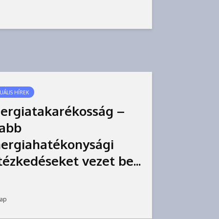
UÁLIS HÍREK
ergiatakarékosság –
jabb
ergiahatékonysági
tézkedéseket vezet be...
nap