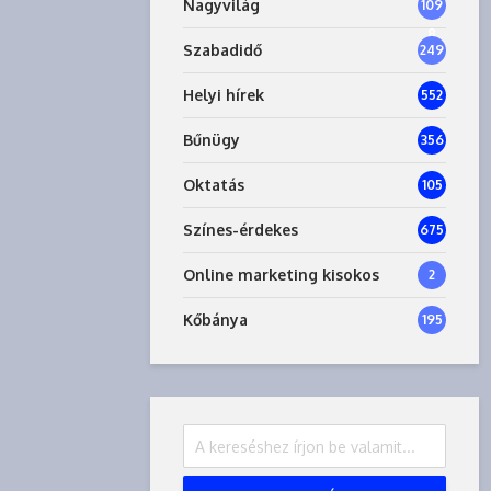
Nagyvilág
109
8
Szabadidő
249
Helyi hírek
552
Bűnügy
356
Oktatás
105
Színes-érdekes
675
Online marketing kisokos
2
Kőbánya
195