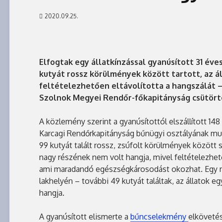
2020.09.25.
Elfogtak egy állatkínzással gyanúsított 31 éves 
kutyát rossz körülmények között tartott, az á
feltételezhetően eltávolította a hangszálát –
Szolnok Megyei Rendőr-főkapitányság csütört
A közlemény szerint a gyanúsítottól elszállított 148
Karcagi Rendőrkapitányság bűnügyi osztályának mu
99 kutyát talált rossz, zsúfolt körülmények között 
nagy részének nem volt hangja, mivel feltételezhet
ami maradandó egészségkárosodást okozhat. Egy más
lakhelyén – további 49 kutyát találtak, az állatok 
hangja.
A gyanúsított elismerte a
bűncselekmény
elkövetés