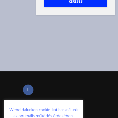
KERESÉS
Weboldalunkon cookie-kat használunk
az optimális működés érdekében.