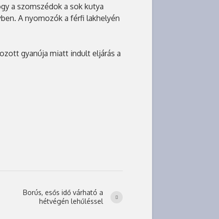
 hogy a szomszédok a sok kutya
yben. A nyomozók a férfi lakhelyén
zott gyanúja miatt indult eljárás a
Borús, esős idő várható a
hétvégén lehűléssel