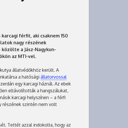
karcagi férfit, aki csaknem 150
llatok nagy részének
 közölte a Jász-Nagykun-
ökön az MTI-vel.
 kutya állatvédőkhöz került. A
nkatársa a hatósági
állatorvossal
szerdán egy karcagi háznál. Az ebek
ően eltávolították a hangszálukat,
ik karcagi helyszínen – a férfi
egy részének szintén nem volt
ét. Tettét azzal indokolta, hogy az