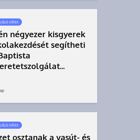
UÁLIS HÍREK
én négyezer kisgyerek
kolakezdését segítheti
Baptista
eretetszolgálat...
nap
UÁLIS HÍREK
zet osztanak a vasút- és