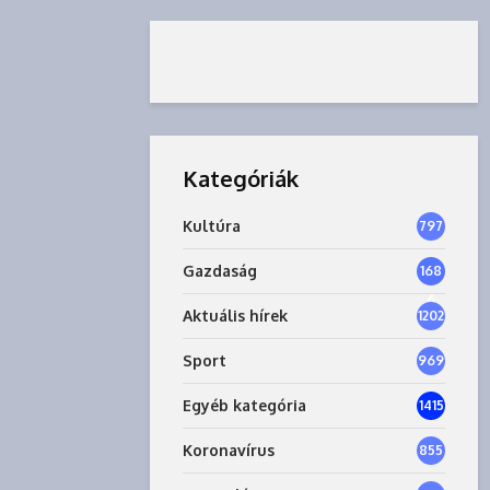
Kategóriák
Kultúra
797
Gazdaság
168
6
Aktuális hírek
1202
Sport
969
Egyéb kategória
1415
Koronavírus
855