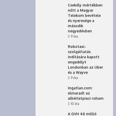
Csekély mértékben
nőtt a Magyar
Telekom bevétele
és nyeresége a
második
negyedévben
9 óra
Robotaxi-
szolgáltatás
indítására kapott
engedélyt
Londonban az Uber
és a Wayve
9 óra
Ingatlan.com:
elmaradt az
albérletpiaci roham
10 óra
A GVH 48 millió