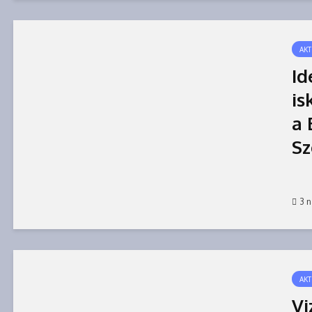
AKT
Id
is
a 
Sz
3 
AKT
Vi