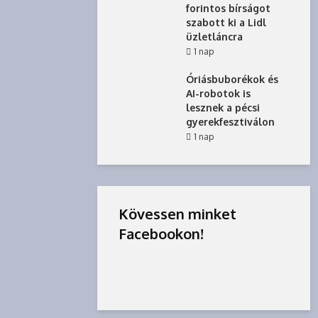
forintos bírságot
szabott ki a Lidl
üzletláncra
1 nap
Óriásbuborékok és
AI-robotok is
lesznek a pécsi
gyerekfesztiválon
1 nap
Kövessen minket
Facebookon!