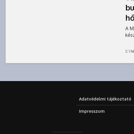
bu
hő
A M
kész
1 h
Adatvédelmi tájékoztató
Impresszum