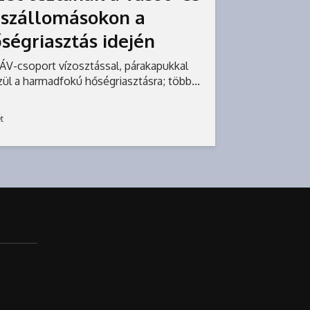
szállomásokon a
ségriasztás idején
ÁV-csoport vízosztással, párakapukkal
ül a harmadfokú hőségriasztásra; több...
ét