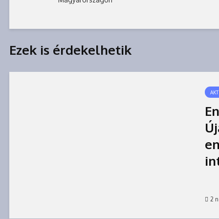
Ezek is érdekelhetik
AKT
En
Ú
en
in
2 