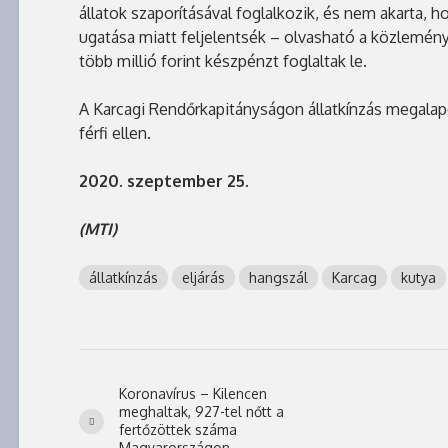
állatok szaporításával foglalkozik, és nem akarta,
ugatása miatt feljelentsék – olvasható a közlemén
több millió forint készpénzt foglaltak le.
A Karcagi Rendőrkapitányságon állatkínzás megalapo
férfi ellen.
2020. szeptember 25.
(MTI)
állatkínzás
eljárás
hangszál
Karcag
kutya
Koronavírus – Kilencen
meghaltak, 927-tel nőtt a
fertőzöttek száma
Magyarországon