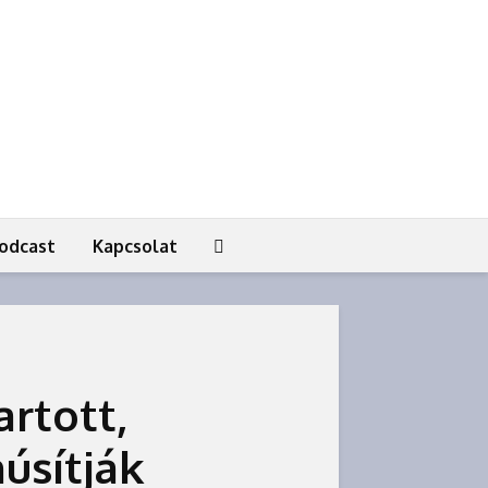
odcast
Kapcsolat
artott,
úsítják