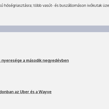
 hőségriasztásra; több vasút- és buszállomáson ivókutak üzeme
s nyeresége a második negyedévben
ndonban az Uber és a Wayve