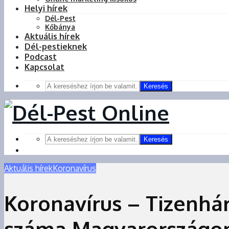
Helyi hírek
Dél-Pest
Kőbánya
Aktuális hírek
Dél-pestieknek
Podcast
Kapcsolat
Keresés
Keresés
Aktuális hírek
Koronavírus
Koronavírus – Tizenhá
száma Magyarországo