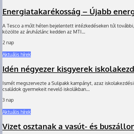
Energiatakarékosság – Újabb energ
A Tesco a múlt héten bejelentett intézkedéseken túl további
közölte az áruházlánc kedden az MTI...
2 nap
Aktuális hírek
Idén négyezer kisgyerek iskolakezd
Ismét megszervezte a Sulipakk kampányt, azaz iskolakezdési 
családok gyermekeit nevelő iskolákban...
3 nap
Aktuális hírek
Vizet osztanak a vasút- és buszáll