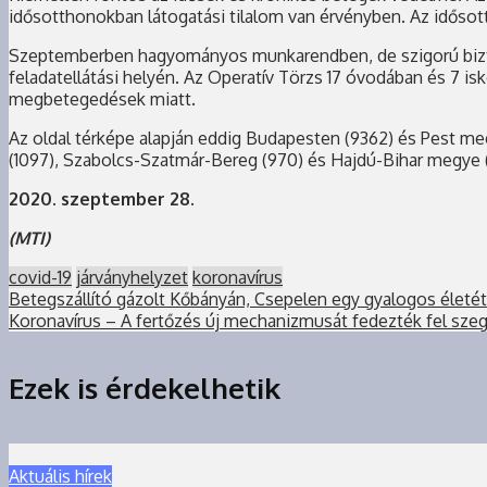
idősotthonokban látogatási tilalom van érvényben. Az idősot
Szeptemberben hagyományos munkarendben, de szigorú bizton
feladatellátási helyén. Az Operatív Törzs 17 óvodában és 7 isko
megbetegedések miatt.
Az oldal térképe alapján eddig Budapesten (9362) és Pest meg
(1097), Szabolcs-Szatmár-Bereg (970) és Hajdú-Bihar megye (
2020. szeptember 28.
(MTI)
covid-19
járványhelyzet
koronavírus
Betegszállító gázolt Kőbányán, Csepelen egy gyalogos életét
Koronavírus – A fertőzés új mechanizmusát fedezték fel szeg
Ezek is érdekelhetik
Aktuális hírek