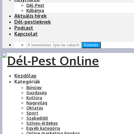
Dél-Pest
Kőbánya
Aktuális hírek
Dél-pestieknek
Podcast
Kapcsolat
Keresés
Kezdőlap
Kategóriák
Bűnügy
Gazdaság
Kultúra
Nagyvilág
Oktatás
Sport
Szabadidő
Színes-érdekes
Egyéb kategória
Online marketing kisokos