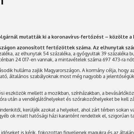
gárnál mutatták ki a koronavírus-fertőzést – közölte a 
rszágon azonosított fertőzöttek száma. Az elhunytak sz
ázaléka, az elhunytak 54 százaléka, a gyógyultak 39 százaléka 
ténban 24 017-en vannak, a mintavételek száma 697 473-ra nőt
 második hulláma zajlik Magyarországon. A kormány célja, hogy
tó, általános szabályoknak most még nagyobb a jelentőségük. T
si eszközök mellett a mozikban, színházakban, a bevásárlóköz
óra után a vendéglátóhelyeket és szórakozóhelyeket be kell zá
denkitől, kerüljék azokat a helyeket, ahol zárt térben sokan va
yéb ok miatt hatósági házi karantént rendeltek el, szigorúan 
időseket is kérik, fokozottan figyeljenek magukra és az által