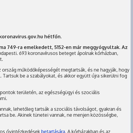
koronavirus.gov.hu hétfőn.
áma 749-ra emelkedett, 5152-en már meggyógyultak. Az
budapesti. 693 koronavírusos beteget ápolnak kórházban,
t.
 az ország működőképességét megtartsák, és ne hagyják, hogy
artsuk be a szabályokat, és akkor együtt újra sikerülni fog
pontok területén, az egészségügyi és szociális
rni.
nnak, lehetőleg tartsák a szociális távolságot, gyakran és
tartsa be. Akinek tünetei vannak, ne menjen közösségbe,
ános óvintézkedések
betartására
. A kórházakban és az