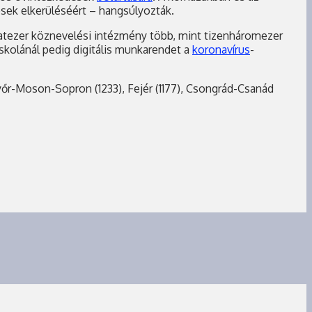
sek elkerüléséért – hangsúlyozták.
tezer köznevelési intézmény több, mint tizenháromezer
 iskolánál pedig digitális munkarendet a
koronavírus
-
yőr-Moson-Sopron (1233), Fejér (1177), Csongrád-Csanád