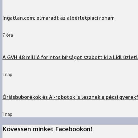
Ingatlan.com: elmaradt az albérletpiaci roham
7 óra
A GVH 48 millió forintos bírságot szabott ki a Lidl üzlet
1 nap
Óriásbuborékok és AI-robotok is lesznek a pécsi gyerek
1 nap
Kövessen minket Facebookon!