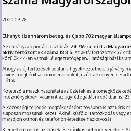
2020.09.28.
Elhunyt tizenhárom beteg, és újabb 702 magyar állampol
A kormányzati portálon azt írták:
24 716-ra nőtt a Magyaro
aktív fertőzöttek száma 18 815.
Az aktív fertőzöttek 37 sz
közülük 44-en vannak lélegeztetőgépen. Hatósági házi karan
Ahogy az új fertőzések adatai is figyelmeztetnek, a járvány
a vírus megbénítsa a mindennapokat, ezért a könnyen betartha
– írták.
Kötelező a maszk használata az üzletek és a tömegközlekedé
intézményekben, valamint az ügyfélfogadási irodákban is. 23 
A közösségi terjedés megfékezéséért továbbra is azt kérik min
alaposan mossanak kezet. Akinél külföldi tartózkodás vagy eg
maradjon otthon és telefonon értesítse háziorvosát.
Kiemelten fontos az idősek és krónikus betegek védelme. Az 