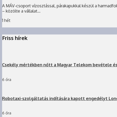
A MÁV-csoport vízosztással, párakapukkal készül a harmadfokú
– közölte a vállalat...
1 hét
Friss hírek
Csekély mértékben nőtt a Magyar Telekom bevétele é
6 óra
Robotaxi-szolgáltatás indítására kapott engedélyt Lo
6 óra