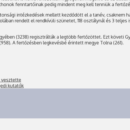
thonok fenntartóinak pedig mindent meg kell tenniük a fertőzé
sági intézkedések mellett kezdődött el a tanév, csaknem ha
lában rendelt el rendkívüli szünetet, 118 osztálynál és 3 teljes
yében (3238) regisztrálták a legtöbb fertőzöttet. Ezt követi G
958). A fertőzésben legkevésbé érintett megye Tolna (261).
 vesztette
edi kutatók