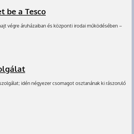
t be a Tesco
 hajt végre áruházaiban és központi irodai működésében –
olgálat
szolgálat; idén négyezer csomagot osztanának ki rászoruló