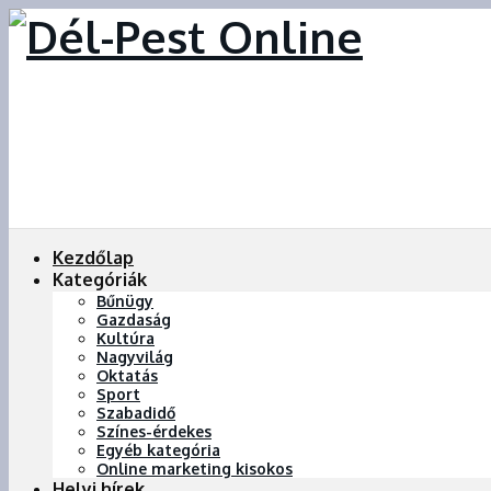
Kezdőlap
Kategóriák
Bűnügy
Gazdaság
Kultúra
Nagyvilág
Oktatás
Sport
Szabadidő
Színes-érdekes
Egyéb kategória
Online marketing kisokos
Helyi hírek