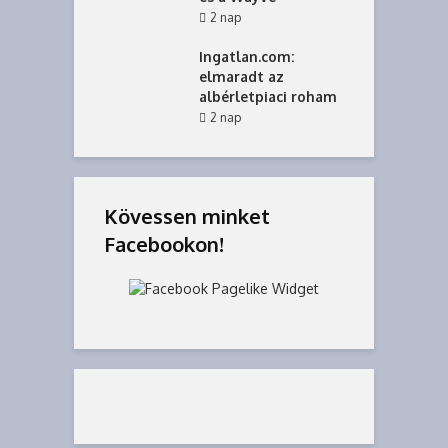
2 nap
Ingatlan.com:
elmaradt az
albérletpiaci roham
2 nap
Kövessen minket
Facebookon!