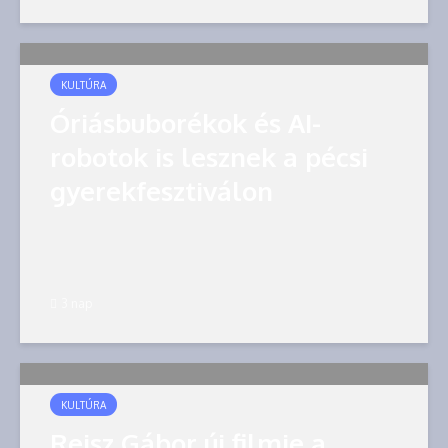
KULTÚRA
Óriásbuborékok és AI-
robotok is lesznek a pécsi
gyerekfesztiválon
3 nap
KULTÚRA
Reisz Gábor új filmje a