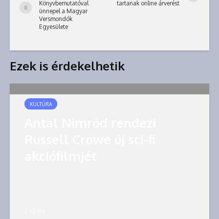
Könyvbemutatóval
tartanak online árverést
ünnepel a Magyar
Versmondók
Egyesülete
Ezek is érdekelhetik
KULTÚRA
Antal Nimród rendezi
Russell Crowe új sci-fi
akciófilmjét
13 óra