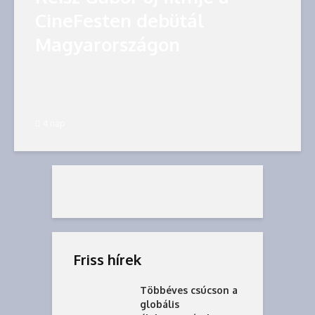
CineFesten debütál
Magyarországon
4 nap
Friss hírek
Többéves csúcson a
globális