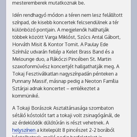
mesteremberek mutatkoznak be.
Idén rendhagyó módon a téren nem lesz felállított
színpad, de kisebb koncertek felcsendülnek a tér
különböző pontjain. A megjelenők hallhatják
többek között Varga Miklóst, Szűcs Antal Gábort,
Horváth Misit & Kontor Tomit. A Paulay Ede
Színház udvarán fellép a Kelet Brass Band és a
Melounge duo, a Rákóczi Pincében St. Martin
szaxofonművész koncertjét hallgathatják meg. A
Tokaj Fesztiválkatlan nagyszínpadán pénteken a
Punnany Massif, másnap pedig a Neoton Família
Sztárjai adnak koncertet – emlékeztet a
kommüniké.
A Tokaji Borászok Asztaltársasága szombaton
sétáló kóstolót tart a tokaji volt zsinagógánál, de
az érdeklődők dűlőtúrán is részt vehetnek. A
helyszínen
a kitelepült 8 pincészet 2-2 borából