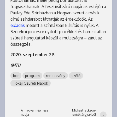
kóstolhatnak, mellé pedig borfalatokat is
fogyaszthatnak. A fesztivál záró napjának estéjén a
Paulay Ede Színházban a Hogyan szeret a másik
című színdarabot láthatják az érdeklődők. Az
előadás
mellett a színházban kiállítás is nyílik. A
Szerelmi pincesor nyitott pincékkel és hamisítatlan
szüreti hangulattal készül a mulatságra – zárul az
összegzés.
2020. szeptember 29.
(MTI)
bor
program
rendezvény
szőlő
Tokaji Szüreti Napok
A magyar népmese
Michael Jackson-
napja –
emléktárgyakból