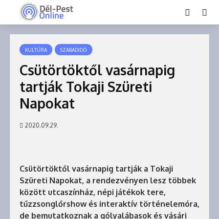
KULTÚRA
SZABADIDŐ
Csütörtöktől vasárnapig
tartják Tokaji Szüreti
Napokat
2020.09.29.
Csütörtöktől vasárnapig tartják a Tokaji
Szüreti Napokat, a rendezvényen lesz többek
között utcaszínház, népi játékok tere,
tűzzsonglőrshow és interaktív történelemóra,
de bemutatkoznak a gólyalábasok és vásári