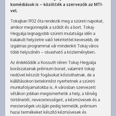
komédiások is – közölték a szervezők az MTI-
vel.
Tokajban 1932 óta rendezik meg a szüreti napokat,
amikor megünneplik a szőlőt és a bort. Tokaj-
Hegyalja legnagyobb szüreti mulatsága idén a
kialakult helyzetre való tekintettel kevesebb, de
izgalmas programmal vár mindenkit Tokaj város
több helyszínén – olvasható a közleményben.
Az érdeklődők a Kossuth téren Tokaj-Hegyalja
borászatainak prémium borait, valamint tokaji
nedűvel készült fogásokat kóstolhatnak, de a
kiállításokon betekintést nyerhetnek a szüreti
munkafolyamatokba is. A városban szervezett
sétákon jobban megismerhetik a hely, a térség
történetét, nevezetességeit, a kézművesek és a
mesterségek utcáján pedig termelők, prémium
hazai termékeket készítő kézművesek és