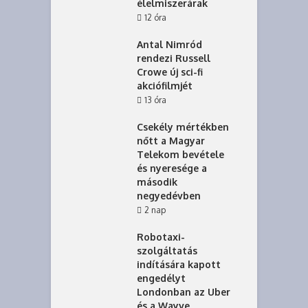
élelmiszerárak
12 óra
Antal Nimród
rendezi Russell
Crowe új sci-fi
akciófilmjét
13 óra
Csekély mértékben
nőtt a Magyar
Telekom bevétele
és nyeresége a
második
negyedévben
2 nap
Robotaxi-
szolgáltatás
indítására kapott
engedélyt
Londonban az Uber
és a Wayve