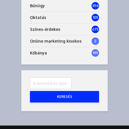
Bűnügy
356
Oktatás
105
Színes-érdekes
675
Online marketing kisokos
2
Kőbánya
195
KERESÉS