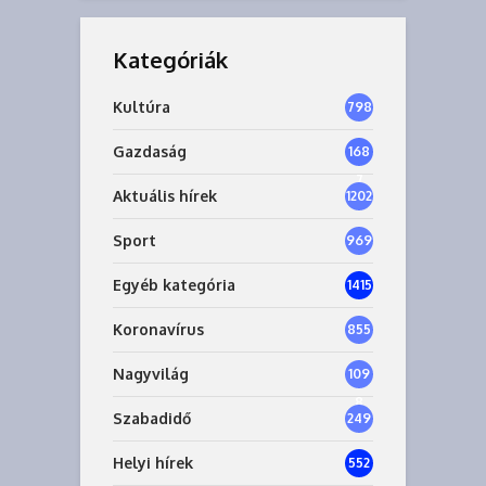
Kategóriák
Kultúra
798
Gazdaság
168
7
Aktuális hírek
1202
Sport
969
Egyéb kategória
1415
Koronavírus
855
Nagyvilág
109
8
Szabadidő
249
Helyi hírek
552