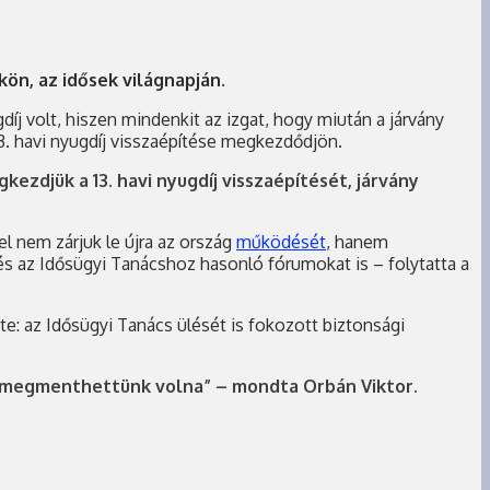
kön, az idősek világnapján.
j volt, hiszen mindenkit az izgat, hogy miután a járvány
13. havi nyugdíj visszaépítése megkezdődjön.
zdjük a 13. havi nyugdíj visszaépítését, járvány
l nem zárjuk le újra az ország
működését
, hanem
s az Idősügyi Tanácshoz hasonló fórumokat is – folytatta a
zte: az Idősügyi Tanács ülését is fokozott biztonsági
t megmenthettünk volna” – mondta Orbán Viktor.