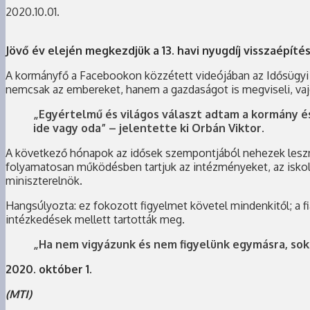
2020.10.01.
Jövő év elején megkezdjük a 13. havi nyugdíj visszaépít
A kormányfő a Facebookon közzétett videójában az Idősügyi Ta
nemcsak az embereket, hanem a gazdaságot is megviseli, vajon
„Egyértelmű és világos választ adtam a kormány és
ide vagy oda” – jelentette ki Orbán Viktor.
A következő hónapok az idősek szempontjából nehezek lesz
folyamatosan működésben tartjuk az intézményeket, az iskolá
miniszterelnök.
Hangsúlyozta: ez fokozott figyelmet követel mindenkitől; a fia
intézkedések mellett tartották meg.
„Ha nem vigyázunk és nem figyelünk egymásra, sok
2020. október 1.
(MTI)