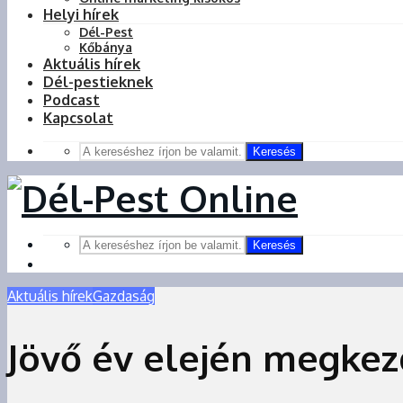
Helyi hírek
Dél-Pest
Kőbánya
Aktuális hírek
Dél-pestieknek
Podcast
Kapcsolat
Keresés
Keresés
Aktuális hírek
Gazdaság
Jövő év elején megkezd