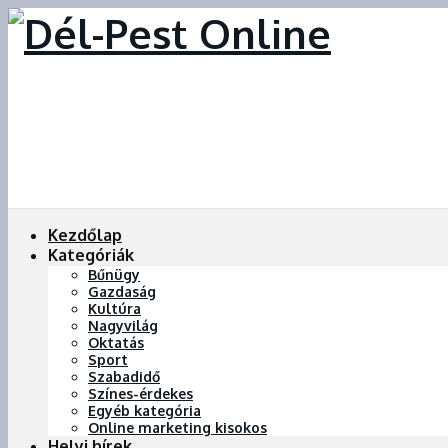
Kezdőlap
Kategóriák
Bűnügy
Gazdaság
Kultúra
Nagyvilág
Oktatás
Sport
Szabadidő
Színes-érdekes
Egyéb kategória
Online marketing kisokos
Helyi hírek