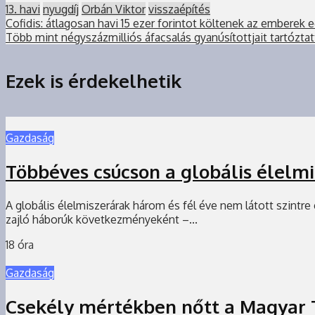
13. havi
nyugdíj
Orbán Viktor
visszaépítés
Cofidis: átlagosan havi 15 ezer forintot költenek az emberek
Több mint négyszázmilliós áfacsalás gyanúsítottjait tartózta
Ezek is érdekelhetik
Gazdaság
Többéves csúcson a globális élelm
A globális élelmiszerárak három és fél éve nem látott szintr
zajló háborúk következményeként –...
18 óra
Gazdaság
Csekély mértékben nőtt a Magyar 