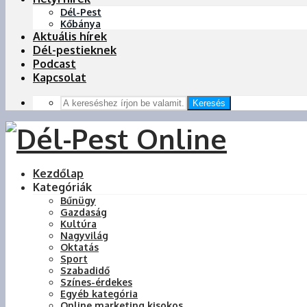
Dél-Pest
Kőbánya
Aktuális hírek
Dél-pestieknek
Podcast
Kapcsolat
Keresés
Kezdőlap
Kategóriák
Bűnügy
Gazdaság
Kultúra
Nagyvilág
Oktatás
Sport
Szabadidő
Színes-érdekes
Egyéb kategória
Online marketing kisokos