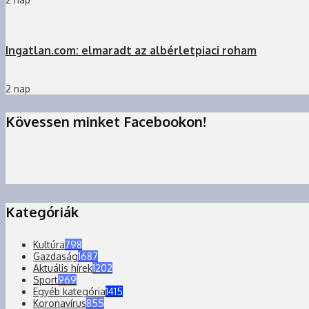
Ingatlan.com: elmaradt az albérletpiaci roham
2 nap
Kövessen minket Facebookon!
Kategóriák
Kultúra
798
Gazdaság
1687
Aktuális hírek
1202
Sport
969
Egyéb kategória
1415
Koronavírus
855