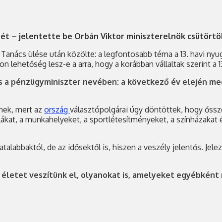
ését – jelentette be Orbán Viktor miniszterelnök csütörtö
nács ülése után közölte: a legfontosabb téma a 13. havi nyugdí
 lehetőség lesz-e a arra, hogy a korábban vállaltak szerint a 
 a pénzügyminiszter nevében: a következő év elején megke
nek, mert az
ország
választópolgárai úgy döntöttek, hogy őssze
kat, a munkahelyeket, a sportlétesítményeket, a színházakat é
talabbaktól, de az idősektől is, hiszen a veszély jelentős. Jele
 életet veszítünk el, olyanokat is, amelyeket egyébkén