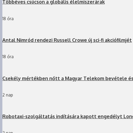
Többéves csúcson a globális élelmiszerárak
18 óra
Antal Nimród rendezi Russell Crowe új sci-fi akciófilmjét
18 óra
Csekély mértékben nőtt a Magyar Telekom bevétele é
2 nap
Robotaxi-szolgáltatás indítására kapott engedélyt Lo
2 nap