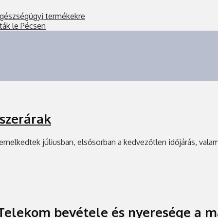
 egészségügyi termékekre
tták le Pécsen
iszerárak
e emelkedtek júliusban, elsősorban a kedvezőtlen időjárás, val
Telekom bevétele és nyeresége a 