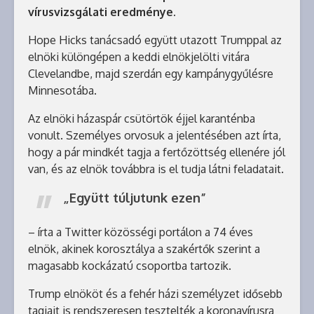
vírusvizsgálati eredménye.
Hope Hicks tanácsadó együtt utazott Trumppal az
elnöki különgépen a keddi elnökjelölti vitára
Clevelandbe, majd szerdán egy kampánygyűlésre
Minnesotába.
Az elnöki házaspár csütörtök éjjel karanténba
vonult. Személyes orvosuk a jelentésében azt írta,
hogy a pár mindkét tagja a fertőzöttség ellenére jól
van, és az elnök továbbra is el tudja látni feladatait.
„Együtt túljutunk ezen”
– írta a Twitter közösségi portálon a 74 éves
elnök, akinek korosztálya a szakértők szerint a
magasabb kockázatú csoportba tartozik.
Trump elnököt és a fehér házi személyzet idősebb
tagjait is rendszeresen tesztelték a koronavírusra