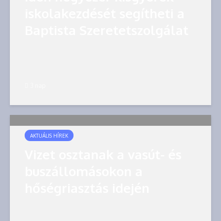
iskolakezdését segítheti a
Baptista Szeretetszolgálat
3 nap
AKTUÁLIS HÍREK
Vizet osztanak a vasút- és
buszállomásokon a
hőségriasztás idején