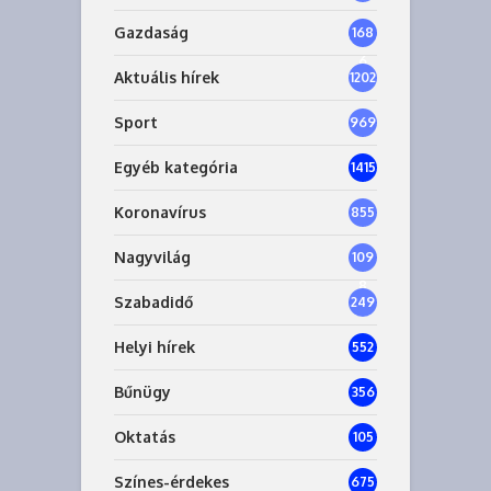
Gazdaság
168
6
Aktuális hírek
1202
Sport
969
Egyéb kategória
1415
Koronavírus
855
Nagyvilág
109
8
Szabadidő
249
Helyi hírek
552
Bűnügy
356
Oktatás
105
Színes-érdekes
675