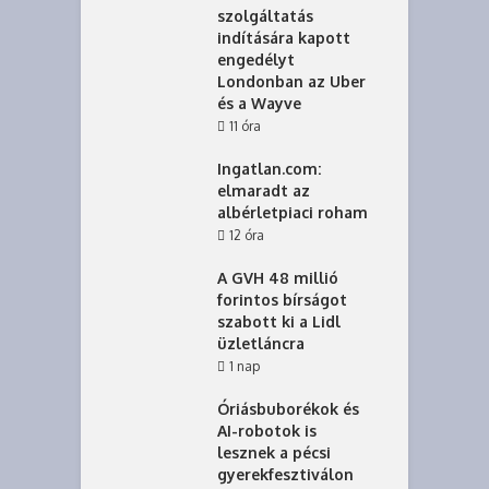
szolgáltatás
indítására kapott
engedélyt
Londonban az Uber
és a Wayve
11 óra
Ingatlan.com:
elmaradt az
albérletpiaci roham
12 óra
A GVH 48 millió
forintos bírságot
szabott ki a Lidl
üzletláncra
1 nap
Óriásbuborékok és
AI-robotok is
lesznek a pécsi
gyerekfesztiválon