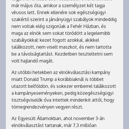
már május óta, amikor a személyzet két tagja
vírusos lett. Ennek ellenére sok egészségügyi
szakértő szerint a járványügyi szabályok mindeddig
nem voltak elég szigorúak a Fehér Házban, és
maga az elnök sem sokat törődött a legelemibb
szabályokkal: kezet fogott azokkal, akikkel
találkozott, nem viselt maszkot, és nem tartotta
be a távolságtartást. Kezdetben teszteltetni sem
volt hajlandó magát.
Az utóbbi hetekben az elnökválasztási kampány
miatt Donald Trump a korábbiaknál is többet
utazott belföldön, és sokezer emberrel találkozott
a kampányeseményeken, pedig közegészségügyi
tisztségviselők óva intettek mindenkit attól, hogy
tömegrendezvényen vegyen részt.
Az Egyesült Államokban, ahol november 3-án
elnökválasztást tartanak, már 7,3 millióan