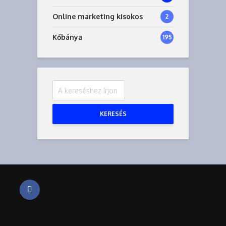
Online marketing kisokos
2
Kőbánya
195
KERESÉS