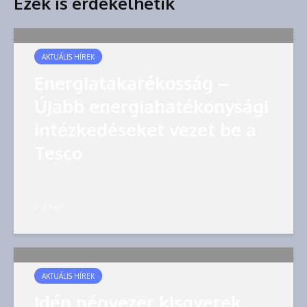
Ezek is érdekelhetik
AKTUÁLIS HÍREK
Energiatakarékosság –
Újabb energiahatékonysági
intézkedéseket vezet be a
Tesco
2 nap
AKTUÁLIS HÍREK
Idén négyezer kisgyerek