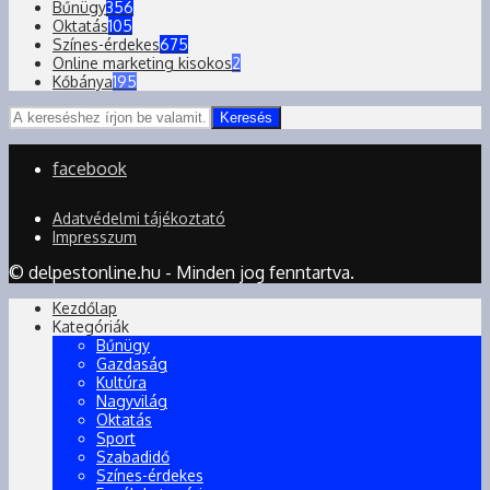
Bűnügy
356
Oktatás
105
Színes-érdekes
675
Online marketing kisokos
2
Kőbánya
195
Keresés
facebook
Adatvédelmi tájékoztató
Impresszum
© delpestonline.hu - Minden jog fenntartva.
Kezdőlap
Kategóriák
Bűnügy
Gazdaság
Kultúra
Nagyvilág
Oktatás
Sport
Szabadidő
Színes-érdekes