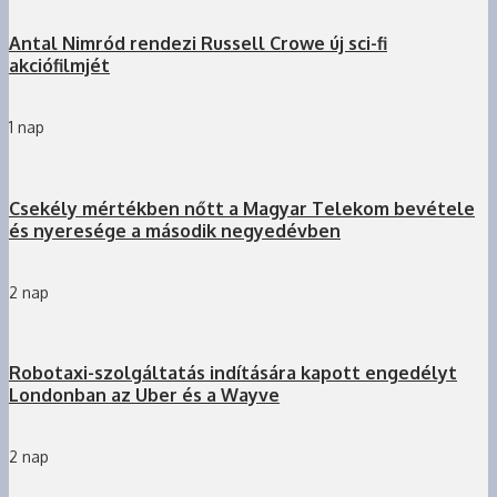
Antal Nimród rendezi Russell Crowe új sci-fi
akciófilmjét
1 nap
Csekély mértékben nőtt a Magyar Telekom bevétele
és nyeresége a második negyedévben
2 nap
Robotaxi-szolgáltatás indítására kapott engedélyt
Londonban az Uber és a Wayve
2 nap