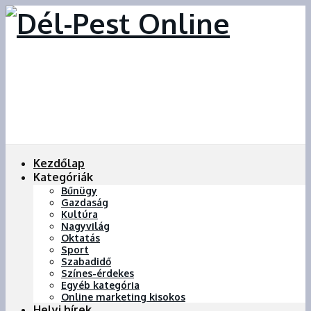
Kezdőlap
Kategóriák
Bűnügy
Gazdaság
Kultúra
Nagyvilág
Oktatás
Sport
Szabadidő
Színes-érdekes
Egyéb kategória
Online marketing kisokos
Helyi hírek