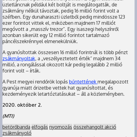
üzletláncnak például két boltját is meglátogatták, de
zsákmány nélkül távoztak, pedig 16 millió forint volt a
széfben. Egy dunaharaszti üzletből pedig mindössze 123
ezer forintot vittek el, miközben majdnem 17 milliót
megóvott a „masszív trezor”. Egy isaszegi helyszínről
azonban sikerült egy 12 millió forintot tartalmazó
páncélszekrénnyel elmenekülniük.
A gyanúsítottak összesen 16 millió forintnál is több pénzt
zsákmányoltak
, a „veszélyeztetett érték” majdnem 34
millió, a rongálással okozott kár pedig legalább 2 millió
forint volt – írták.
A Pest megyei rendőrök lopás
bűntettének
megalapozott
gyanúja miatt őrizetbe vettek hat gyanúsítottat, és
kezdeményezik letartóztatásukat – áll a közleményben.
2020. október 2.
(MTI)
betörőbanda
elfogás
nyomozás
összehangolt akció
zsákmányoló