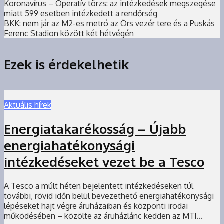
Koronavírus – Operatív törzs: az intézkedések megszegése
miatt 599 esetben intézkedett a rendőrség
BKK: nem jár az M2-es metró az Örs vezér tere és a Puskás
Ferenc Stadion között két hétvégén
Ezek is érdekelhetik
Aktuális hírek
Energiatakarékosság – Újabb
energiahatékonysági
intézkedéseket vezet be a Tesco
A Tesco a múlt héten bejelentett intézkedéseken túl
további, rövid időn belül bevezethető energiahatékonysági
lépéseket hajt végre áruházaiban és központi irodai
működésében – közölte az áruházlánc kedden az MTI...