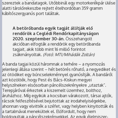
szereztek a bandatagok. Utóbbinál egy motorkerékpár ülése
alatti tárolórekeszbe rejtett ételhordóban 359 gramm
kábítószergyanús port találtak.
A betörőbanda egyik tagját állítják elő
rendőrök a Ceglédi Rendőrkapitányságon
2020. szeptember 30-án.
Összehangolt
akcióban elfogták a rendőrök egy betörőbanda
tagjait, akik több mint 16 millió forintot
zsákmányoltak.
(Fotó: MTI/Mihádák Zoltán)
A banda tagjai közül háromnak a terhére – a nyomozás
jelenlegi állása szerint – hét betörés róható, a negyediket és
az ötödiket egy bűncselekménnyel gyanúsítják. A bandáról
azt közölték, hogy Pest és Bács-Kiskun megyei
helyszíneken elsősorban páncélszekrényekre „utaztak”.
Terepjáróval érkeztek a kiszemelt üzemhez, bolthoz,
áruházhoz. Míg egyikük a kocsiban várakozott, társai ajtók,
rácsok felfeszítésével bejutottak az irodahelyiségekbe,
ahonnan vagy elvitték a széfet, vagy helyben kinyitották és
a tartalmával menekültek el. Előfordult, hogy nem
boldogultak a páncélszekrényekkel. Az egyik élelmiszer-