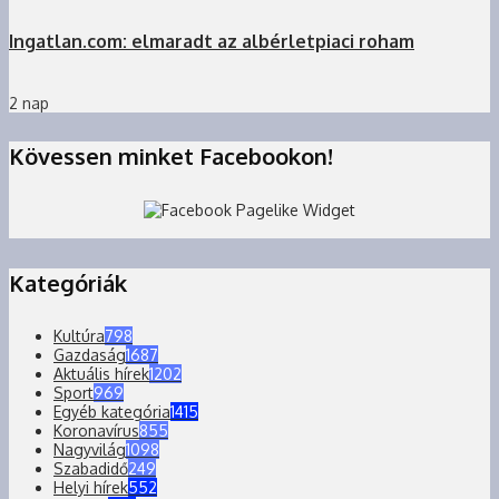
Ingatlan.com: elmaradt az albérletpiaci roham
2 nap
Kövessen minket Facebookon!
Kategóriák
Kultúra
798
Gazdaság
1687
Aktuális hírek
1202
Sport
969
Egyéb kategória
1415
Koronavírus
855
Nagyvilág
1098
Szabadidő
249
Helyi hírek
552