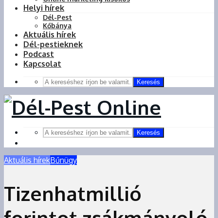
Helyi hírek
Dél-Pest
Kőbánya
Aktuális hírek
Dél-pestieknek
Podcast
Kapcsolat
Keresés
Keresés
Aktuális hírek
Bűnügy
Tizenhatmillió
forintot zsákmányoló