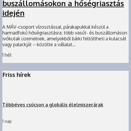
buszállomásokon a hőségriasztás
idején
A MÁV-csoport vízosztással, párakapukkal készül a
harmadfokú hőségriasztásra; több vasút- és buszállomáson
ivókutak üzemelnek, amelyekből bárki feltöltheti a kulacsát
vagy palackját – közölte a vállalat...
1 hét
Friss hírek
Többéves csúcson a globális élelmiszerárak
1 nap