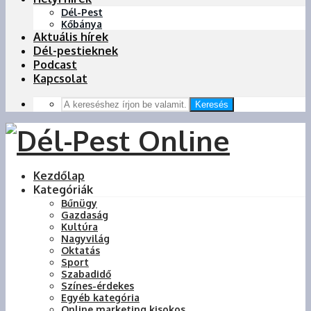
Dél-Pest
Kőbánya
Aktuális hírek
Dél-pestieknek
Podcast
Kapcsolat
Keresés
Kezdőlap
Kategóriák
Bűnügy
Gazdaság
Kultúra
Nagyvilág
Oktatás
Sport
Szabadidő
Színes-érdekes
Egyéb kategória
Online marketing kisokos