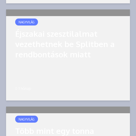
NAGYVILÁG
Éjszakai szesztilalmat
vezethetnek be Splitben a
rendbontások miatt
1 hónap
NAGYVILÁG
Több mint egy tonna