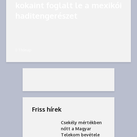
kokaint foglalt le a mexikói
haditengerészet
1 hónap
Friss hírek
Csekély mértékben
nőtt a Magyar
Telekom bevétele