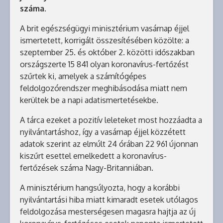
száma.
A brit egészségügyi minisztérium vasárnap éjjel
ismertetett, korrigált összesítésében közölte: a
szeptember 25. és október 2. közötti időszakban
országszerte 15 841 olyan koronavírus-fertőzést
szűrtek ki, amelyek a számítógépes
feldolgozórendszer meghibásodása miatt nem
kerültek be a napi adatismertetésekbe.
A tárca ezeket a pozitív leleteket most hozzáadta a
nyilvántartáshoz, így a vasárnap éjjel közzétett
adatok szerint az elmúlt 24 órában 22 961 újonnan
kiszűrt esettel emelkedett a koronavírus-
fertőzések száma Nagy-Britanniában.
A minisztérium hangsúlyozta, hogy a korábbi
nyilvántartási hiba miatt kimaradt esetek utólagos
feldolgozása mesterségesen magasra hajtja az új