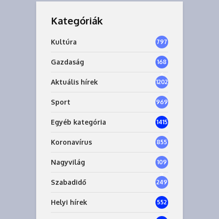
Kategóriák
Kultúra
797
Gazdaság
168
6
Aktuális hírek
1202
Sport
969
Egyéb kategória
1415
Koronavírus
855
Nagyvilág
109
8
Szabadidő
249
Helyi hírek
552