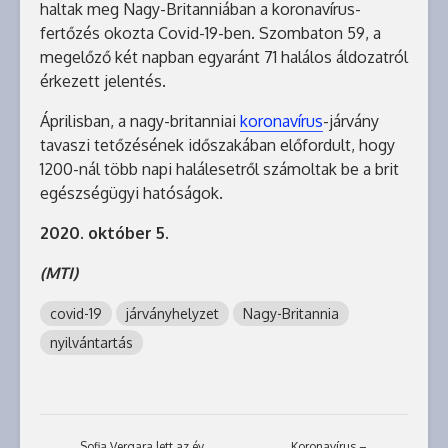
haltak meg Nagy-Britanniában a koronavírus-
fertőzés okozta Covid-19-ben. Szombaton 59, a
megelőző két napban egyaránt 71 halálos áldozatról
érkezett jelentés.
Áprilisban, a nagy-britanniai
koronavírus
-járvány
tavaszi tetőzésének időszakában előfordult, hogy
1200-nál több napi halálesetről számoltak be a brit
egészségügyi hatóságok.
2020. október 5.
(MTI)
covid-19
járványhelyzet
Nagy-Britannia
nyilvántartás
Sofia Vergara lett az év
Koronavírus –