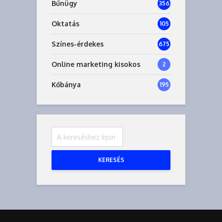
Bűnügy
356
Oktatás
105
Színes-érdekes
675
Online marketing kisokos
2
Kőbánya
195
KERESÉS