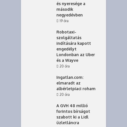
és nyeresége a
második
negyedévben
19 óra
Robotaxi-
szolgáltatás
indítására kapott
engedélyt
Londonban az Uber
és a Wayve
20 óra
Ingatlan.com:
elmaradt az
albérletpiaci roham
20 óra
A GVH 48 millió
forintos bírságot
szabott ki a Lidl
üzletláncra