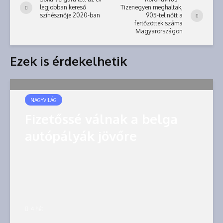
legjobban kereső
Tizenegyen meghaltak,
színésznője 2020-ban
905-tel nőtt a
fertőzöttek száma
Magyarországon
Ezek is érdekelhetik
NAGYVILÁG
Fizetőssé válnak a belga
autópályák jövőre
4 hét