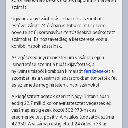
koronavírus-fertőzéses esetek naponta ismertetett
számát.
Ugyanez a nyilvántartási hiba már a szombat
estével zárult 24 órában is több mint 12 ezerrel
növelte az új koronavírus-fertőzésekről beérkezett
számokat. Ez hozzávetőleg a kétszerese volt a
korábbi napok adatainak.
Az egészségügyi minisztérium vasárnap éjjeli
ismertetése szerint a hibát kijavították, a
nyilvántartásból korábban kimaradt
fertőzéseket
a
szombati és a vasárnapi adatsorokban tüntették fel
és ez emelte meg hirtelen a napi számokat.
A kiegészített adatok szerint Nagy-Britanniában
eddig 22,7 millió koronavírustesztet végeztek el;
vasárnap estig ezek közül 502 978-nak az
eredménye lett pozitív. A halálos áldozatok száma
42 350. A vasárnap estig eltelt 24 órában 33-an