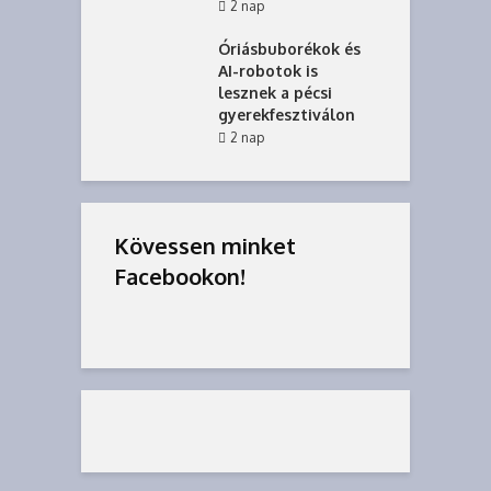
2 nap
Óriásbuborékok és
AI-robotok is
lesznek a pécsi
gyerekfesztiválon
2 nap
Kövessen minket
Facebookon!