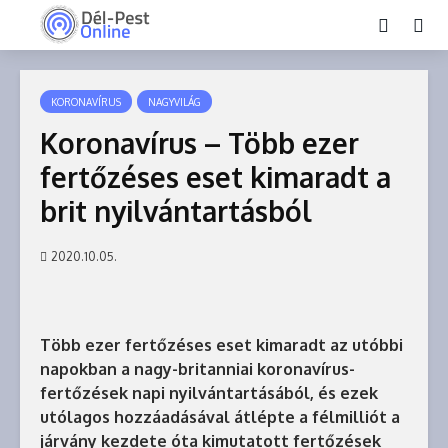
KORONAVÍRUS
NAGYVILÁG
Koronavírus – Több ezer
fertőzéses eset kimaradt a
brit nyilvántartásból
2020.10.05.
Több ezer fertőzéses eset kimaradt az utóbbi
napokban a nagy-britanniai koronavírus-
fertőzések napi nyilvántartásából, és ezek
utólagos hozzáadásával átlépte a félmilliót a
járvány kezdete óta kimutatott fertőzések