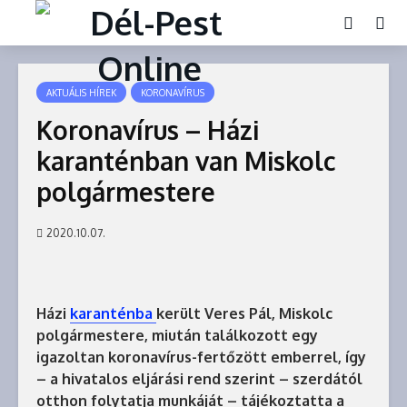
AKTUÁLIS HÍREK
KORONAVÍRUS
Koronavírus – Házi
karanténban van Miskolc
polgármestere
2020.10.07.
Házi
karanténba
került Veres Pál, Miskolc
polgármestere, miután találkozott egy
igazoltan koronavírus-fertőzött emberrel, így
– a hivatalos eljárási rend szerint – szerdától
otthon folytatja munkáját – tájékoztatta a