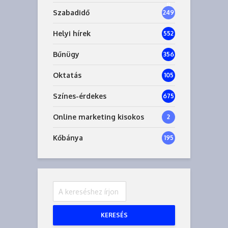
8
Szabadidő
249
Helyi hírek
552
Bűnügy
356
Oktatás
105
Színes-érdekes
675
Online marketing kisokos
2
Kőbánya
195
KERESÉS