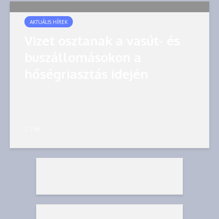
AKTUÁLIS HÍREK
Vizet osztanak a vasút- és
buszállomásokon a
hőségriasztás idején
1 hét