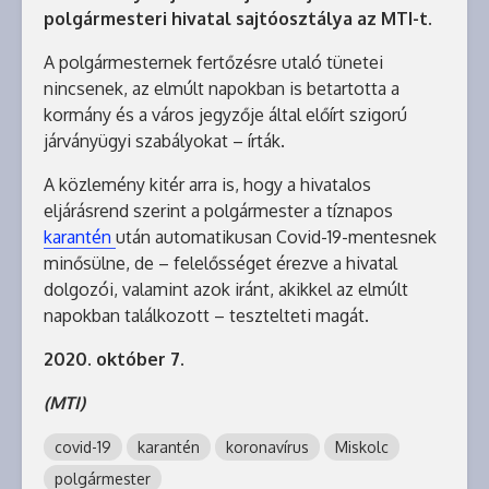
polgármesteri hivatal sajtóosztálya az MTI-t.
A polgármesternek fertőzésre utaló tünetei
nincsenek, az elmúlt napokban is betartotta a
kormány és a város jegyzője által előírt szigorú
járványügyi szabályokat – írták.
A közlemény kitér arra is, hogy a hivatalos
eljárásrend szerint a polgármester a tíznapos
karantén
után automatikusan Covid-19-mentesnek
minősülne, de – felelősséget érezve a hivatal
dolgozói, valamint azok iránt, akikkel az elmúlt
napokban találkozott – tesztelteti magát.
2020. október 7.
(MTI)
covid-19
karantén
koronavírus
Miskolc
polgármester