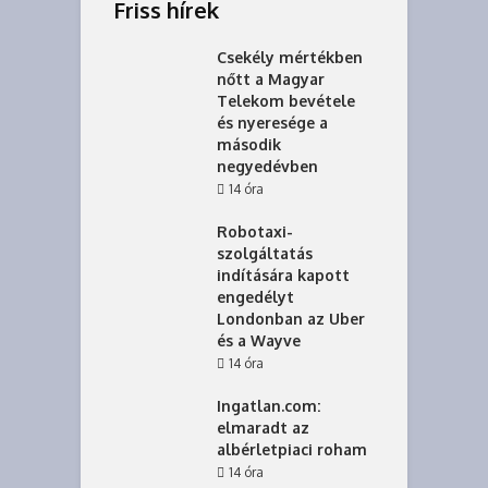
Friss hírek
Csekély mértékben
nőtt a Magyar
Telekom bevétele
és nyeresége a
második
negyedévben
14 óra
Robotaxi-
szolgáltatás
indítására kapott
engedélyt
Londonban az Uber
és a Wayve
14 óra
Ingatlan.com:
elmaradt az
albérletpiaci roham
14 óra