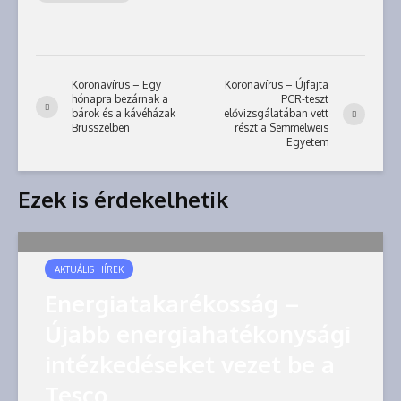
Koronavírus – Egy
Koronavírus – Újfajta
hónapra bezárnak a
PCR-teszt
bárok és a kávéházak
elővizsgálatában vett
Brüsszelben
részt a Semmelweis
Egyetem
Ezek is érdekelhetik
AKTUÁLIS HÍREK
Energiatakarékosság –
Újabb energiahatékonysági
intézkedéseket vezet be a
Tesco