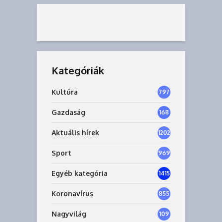
Kategóriák
Kultúra
797
Gazdaság
168
6
Aktuális hírek
1202
Sport
969
Egyéb kategória
1415
Koronavírus
855
Nagyvilág
109