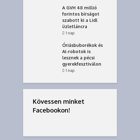
A GVH 48 millió
forintos bírságot
szabott ki a Lidl
üzletláncra
1 nap
Óriásbuborékok és
AI-robotok is
lesznek a pécsi
gyerekfesztiválon
1 nap
Kövessen minket
Facebookon!