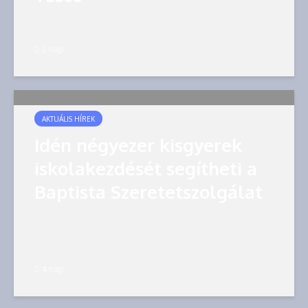
2 nap
AKTUÁLIS HÍREK
Idén négyezer kisgyerek
iskolakezdését segítheti a
Baptista Szeretetszolgálat
4 nap