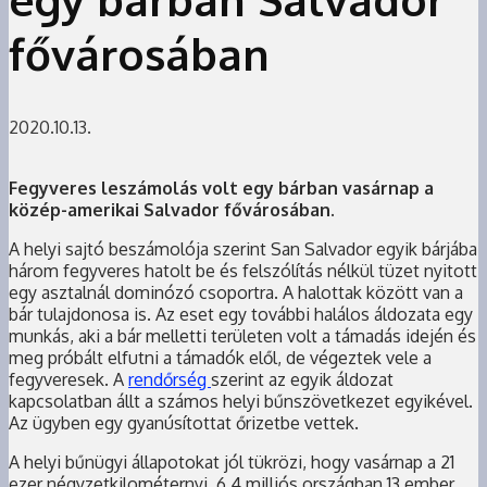
fővárosában
2020.10.13.
Fegyveres leszámolás
volt egy bárban vasárnap a
közép-amerikai Salvador fővárosában.
A helyi sajtó beszámolója szerint San Salvador egyik bárjába
három fegyveres hatolt be és felszólítás nélkül tüzet nyitott
egy asztalnál dominózó csoportra. A halottak között van a
bár tulajdonosa is. Az eset egy további halálos áldozata egy
munkás, aki a bár melletti területen volt a támadás idején és
meg próbált elfutni a támadók elől, de végeztek vele a
fegyveresek. A
rendőrség
szerint az egyik áldozat
kapcsolatban állt a számos helyi bűnszövetkezet egyikével.
Az ügyben egy gyanúsítottat őrizetbe vettek.
A helyi bűnügyi állapotokat jól tükrözi, hogy vasárnap a 21
ezer négyzetkilométernyi, 6,4 milliós országban 13 ember