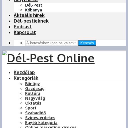
Dél-Pest
Kőbánya
Aktuális hírek
Dél-pestieknek
Podcast
Kapcsolat
Keresés
Kezdőlap
Kategóriák
Bűnügy
Gazdaság
Kultúra
Nagyvilág
Oktatás
Sport
Szabadidő
Színes-érdekes
Egyéb kategória
Online marketing kisokos