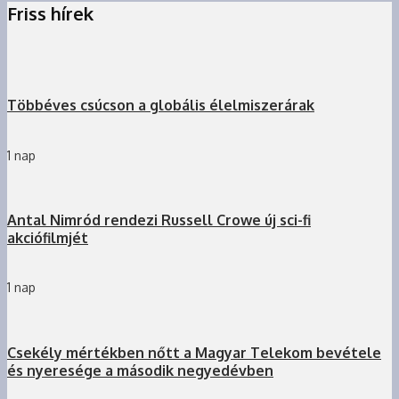
Friss hírek
Többéves csúcson a globális élelmiszerárak
1 nap
Antal Nimród rendezi Russell Crowe új sci-fi
akciófilmjét
1 nap
Csekély mértékben nőtt a Magyar Telekom bevétele
és nyeresége a második negyedévben