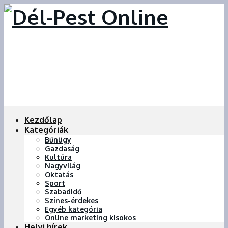
Kezdőlap
Kategóriák
Bűnügy
Gazdaság
Kultúra
Nagyvilág
Oktatás
Sport
Szabadidő
Színes-érdekes
Egyéb kategória
Online marketing kisokos
Helyi hírek