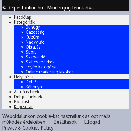
© delpestonline.hu - Minden jog fenntartva.
Kezdőlap
Kategóriák
Bűnügy
Gazdaság
Kultúra
Nagyvilág
Oktatás
Sport
Szabadidő
Színes-érdekes
Egyéb kategória
Online marketing kisokos
Helyi hírek
Dél-Pest
Kőbánya
Aktuális hírek
Dél-pestieknek
Podcast
Kapcsolat
Weboldalunkon cookie-kat használunk az optimális
működés érdekében.
Beállítások
Elfogad
Privacy & Cookies Policy