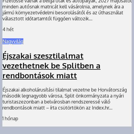
Fizetőssé válnak a belga utak és autópályák, 2027 májusától
minden autósnak matricát kell vásárolnia, amelynek ára a
jármű környezetvédelmi besorolásától és az úthasználat
választott időtartamtól függően változik...
4 hét
Nagyvilág
Éjszakai szesztilalmat
vezethetnek be Splitben a
rendbontások miatt
Éjszakai alkoholárusítási tilalmat vezetne be Horvátország
második legnagyobb városa, Split önkormányzata a nyári
turistaszezonban a belvárosban rendszeressé váló
rendbontások miatt – írta csütörtökön az Index.hr...
1 hónap