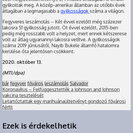
gyilkoltak meg. A közép-amerikai államban az utóbbi évek
átlagában a legmagasabb a
gyilkosságok
száma a világon.
Fegyveres leszámolás – Két évvel ezelőtt még százezer
lakosra 51 gyilkosság jutott. Öt évvel ezelőtt, 2015-ben
pedig még rosszabb volt a helyzet, mert ennek kétszerese
volt az átlag ugyanannyi lakosra vetítve. A gyilkosságok
száma 2019 júniusától, Nayib Bukele államfő hatalomra
kerülése óta jelentősen csökkent.
2020. október 13.
(MTI/dpa)
bár
fegyver
főváros
leszámolás
Salvador
Koronavírus – Felfüggesztették a Johnson and Johnson
vakcina tesztelését
Letartóztattak egy marihuánaültetvényt gondozó fővárosi
férfit
Ezek is érdekelhetik