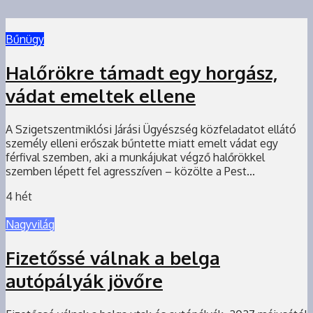
Bűnügy
Halőrökre támadt egy horgász,
vádat emeltek ellene
A Szigetszentmiklósi Járási Ügyészség közfeladatot ellátó
személy elleni erőszak bűntette miatt emelt vádat egy
férfival szemben, aki a munkájukat végző halőrökkel
szemben lépett fel agresszíven – közölte a Pest...
4 hét
Nagyvilág
Fizetőssé válnak a belga
autópályák jövőre