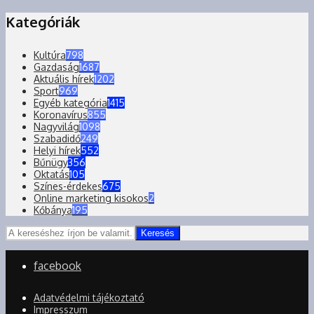
Kategóriák
Kultúra
798
Gazdaság
1687
Aktuális hírek
1202
Sport
969
Egyéb kategória
1415
Koronavírus
855
Nagyvilág
1098
Szabadidő
249
Helyi hírek
552
Bűnügy
356
Oktatás
105
Színes-érdekes
675
Online marketing kisokos
2
Kőbánya
195
Keresés
facebook
Adatvédelmi tájékoztató
Impresszum