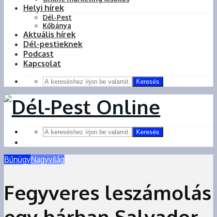
Helyi hírek
Dél-Pest
Kőbánya
Aktuális hírek
Dél-pestieknek
Podcast
Kapcsolat
Keresés
Keresés
Bűnügy
Nagyvilág
Fegyveres leszámolás
egy bárban Salvador