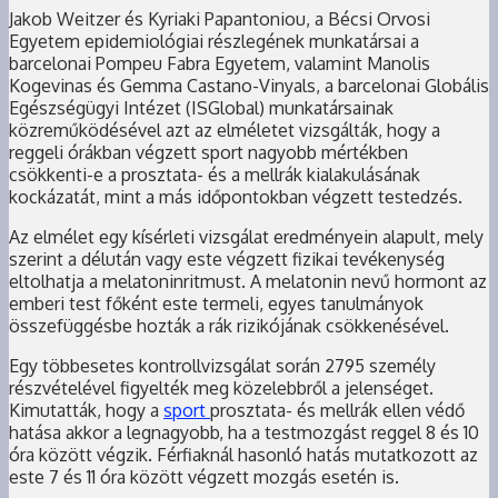
Jakob Weitzer és Kyriaki Papantoniou, a Bécsi Orvosi
Egyetem epidemiológiai részlegének munkatársai a
barcelonai Pompeu Fabra Egyetem, valamint Manolis
Kogevinas és Gemma Castano-Vinyals, a barcelonai Globális
Egészségügyi Intézet (ISGlobal) munkatársainak
közreműködésével azt az elméletet vizsgálták, hogy a
reggeli órákban végzett sport nagyobb mértékben
csökkenti-e a prosztata- és a mellrák kialakulásának
kockázatát, mint a más időpontokban végzett testedzés.
Az elmélet egy kísérleti vizsgálat eredményein alapult, mely
szerint a délután vagy este végzett fizikai tevékenység
eltolhatja a melatoninritmust. A melatonin nevű hormont az
emberi test főként este termeli, egyes tanulmányok
összefüggésbe hozták a rák rizikójának csökkenésével.
Egy többesetes kontrollvizsgálat során 2795 személy
részvételével figyelték meg közelebbről a jelenséget.
Kimutatták, hogy a
sport
prosztata- és mellrák ellen védő
hatása akkor a legnagyobb, ha a testmozgást reggel 8 és 10
óra között végzik. Férfiaknál hasonló hatás mutatkozott az
este 7 és 11 óra között végzett mozgás esetén is.