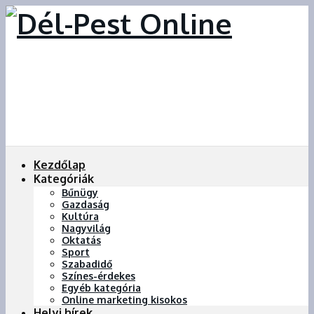
Kezdőlap
Kategóriák
Bűnügy
Gazdaság
Kultúra
Nagyvilág
Oktatás
Sport
Szabadidő
Színes-érdekes
Egyéb kategória
Online marketing kisokos
Helyi hírek