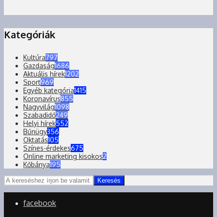
Kategóriák
Kultúra
797
Gazdaság
1686
Aktuális hírek
1202
Sport
969
Egyéb kategória
1415
Koronavírus
855
Nagyvilág
1098
Szabadidő
249
Helyi hírek
552
Bűnügy
356
Oktatás
105
Színes-érdekes
675
Online marketing kisokos
2
Kőbánya
195
Keresés
facebook