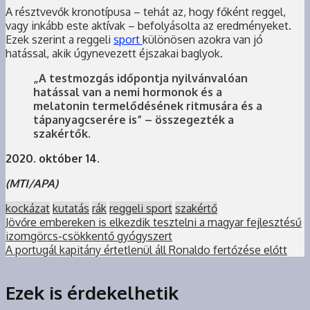
A résztvevők kronotípusa – tehát az, hogy főként reggel,
vagy inkább este aktívak – befolyásolta az eredményeket.
Ezek szerint a reggeli
sport
különösen azokra van jó
hatással, akik úgynevezett éjszakai baglyok.
„A testmozgás időpontja nyilvánvalóan
hatással van a nemi hormonok és a
melatonin termelődésének ritmusára és a
tápanyagcserére is” – összegezték a
szakértők.
2020. október 14.
(MTI/APA)
kockázat
kutatás
rák
reggeli sport
szakértő
Jövőre embereken is elkezdik tesztelni a magyar fejlesztésű
izomgörcs-csökkentő gyógyszert
A portugál kapitány értetlenül áll Ronaldo fertőzése előtt
Ezek is érdekelhetik