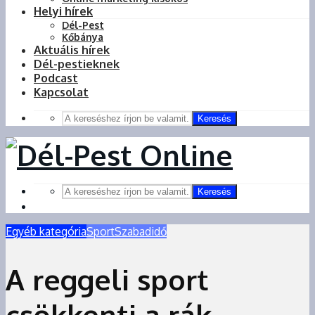
Helyi hírek
Dél-Pest
Kőbánya
Aktuális hírek
Dél-pestieknek
Podcast
Kapcsolat
Keresés
Keresés
Egyéb kategória
Sport
Szabadidő
A reggeli sport
csökkenti a rák