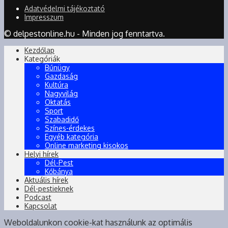
Adatvédelmi tájékoztató
Impresszum
© delpestonline.hu - Minden jog fenntartva.
Kezdőlap
Kategóriák
Bűnügy
Gazdaság
Kultúra
Nagyvilág
Oktatás
Sport
Szabadidő
Színes-érdekes
Egyéb kategória
Online marketing kisokos
Helyi hírek
Dél-Pest
Kőbánya
Aktuális hírek
Dél-pestieknek
Podcast
Kapcsolat
Weboldalunkon cookie-kat használunk az optimális