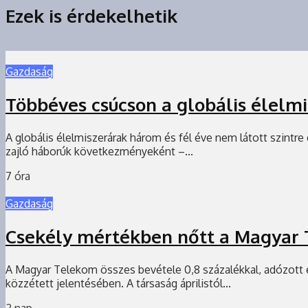
Ezek is érdekelhetik
Gazdaság
Többéves csúcson a globális élelm
A globális élelmiszerárak három és fél éve nem látott szintr
zajló háborúk következményeként –...
7 óra
Gazdaság
Csekély mértékben nőtt a Magyar 
A Magyar Telekom összes bevétele 0,8 százalékkal, adózott
közzétett jelentésében. A társaság áprilistól...
2 nap