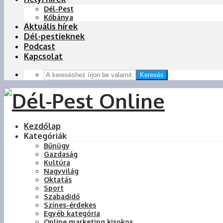
Dél-Pest
Kőbánya
Aktuális hírek
Dél-pestieknek
Podcast
Kapcsolat
Keresés
Kezdőlap
Kategóriák
Bűnügy
Gazdaság
Kultúra
Nagyvilág
Oktatás
Sport
Szabadidő
Színes-érdekes
Egyéb kategória
Online marketing kisokos