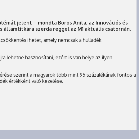
oblémát jelent – mondta Boros Anita, az Innovációs és
 államtitkára szerda reggel az M1 aktuális csatornán.
kcsökkentési hetet, amely nemcsak a hulladék
jra lehetne hasznosítani, ezért is van helye az ilyen
mérése szerint a magyarok több mint 95 százalékának fontos a
adék értékként való kezelése.