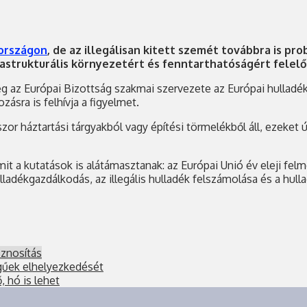
országon
, de az illegálisan kitett szemét továbbra is pr
astrukturális környezetért és fenntarthatóságért felelős
g az Európai Bizottság szakmai szervezete az Európai hulladé
ásra is felhívja a figyelmet.
zor háztartási tárgyakból vagy építési törmelékből áll, ezeket ú
t a kutatások is alátámasztanak: az Európai Unió év eleji fel
ladékgazdálkodás, az illegális hulladék felszámolása és a hull
sznosítás
égűek elhelyezkedését
 hó is lehet