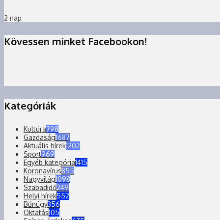
2 nap
Kövessen minket Facebookon!
Kategóriák
Kultúra
798
Gazdaság
1687
Aktuális hírek
1202
Sport
969
Egyéb kategória
1415
Koronavírus
855
Nagyvilág
1098
Szabadidő
249
Helyi hírek
552
Bűnügy
356
Oktatás
105