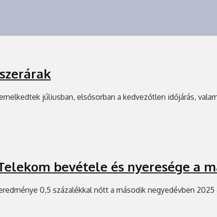
iszerárak
e emelkedtek júliusban, elsősorban a kedvezőtlen időjárás, val
Telekom bevétele és nyeresége a 
 eredménye 0,5 százalékkal nőtt a második negyedévben 2025 