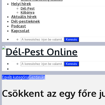
Helyi hírek
Dél-Pest
Kőbánya
Aktuális hírek
Dél-pestieknek
Podcast
Kapcsolat
Keresés
Keresés
Egyéb kategória
Gazdaság
Csökkent az egy főre 