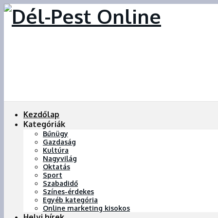
Kezdőlap
Kategóriák
Bűnügy
Gazdaság
Kultúra
Nagyvilág
Oktatás
Sport
Szabadidő
Színes-érdekes
Egyéb kategória
Online marketing kisokos
Helyi hírek