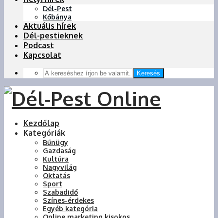
Dél-Pest
Kőbánya
Aktuális hírek
Dél-pestieknek
Podcast
Kapcsolat
Keresés
Kezdőlap
Kategóriák
Bűnügy
Gazdaság
Kultúra
Nagyvilág
Oktatás
Sport
Szabadidő
Színes-érdekes
Egyéb kategória
Online marketing kisokos