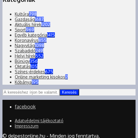
Kultúra
798
Gazdaság
1687
Aktuális hírek
1202
Sport
969
Egyéb kategória
1415
Koronavírus
855
Nagyvilág
1098
Szabadidő
249
Helyi hírek
552
Bűnügy
356
Oktatás
105
Színes-érdekes
675
Online marketing kisokos
2
Kőbánya
195
Keresés
facebook
Adatvédelmi tájékoztató
Impresszum
© delpestonline.hu - Minden jog fenntartva.