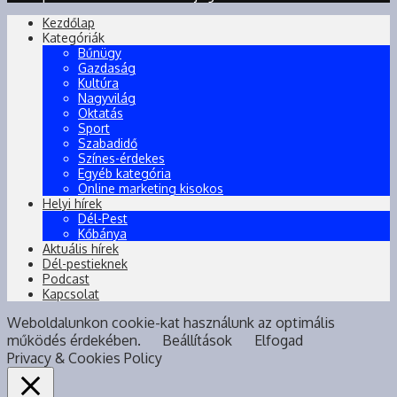
Kezdőlap
Kategóriák
Bűnügy
Gazdaság
Kultúra
Nagyvilág
Oktatás
Sport
Szabadidő
Színes-érdekes
Egyéb kategória
Online marketing kisokos
Helyi hírek
Dél-Pest
Kőbánya
Aktuális hírek
Dél-pestieknek
Podcast
Kapcsolat
Weboldalunkon cookie-kat használunk az optimális
működés érdekében.
Beállítások
Elfogad
Privacy & Cookies Policy