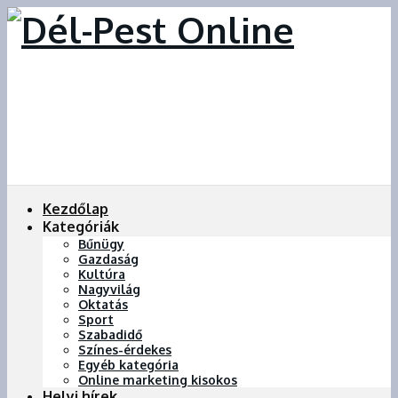
Kezdőlap
Kategóriák
Bűnügy
Gazdaság
Kultúra
Nagyvilág
Oktatás
Sport
Szabadidő
Színes-érdekes
Egyéb kategória
Online marketing kisokos
Helyi hírek