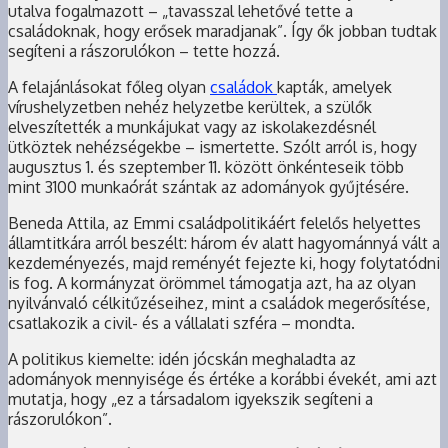
utalva fogalmazott – „tavasszal lehetővé tette a
családoknak, hogy erősek maradjanak”. Így ők jobban tudtak
segíteni a rászorulókon – tette hozzá.
A felajánlásokat főleg olyan
családok
kapták, amelyek
vírushelyzetben nehéz helyzetbe kerültek, a szülők
elveszítették a munkájukat vagy az iskolakezdésnél
ütköztek nehézségekbe – ismertette. Szólt arról is, hogy
augusztus 1. és szeptember 11. között önkénteseik több
mint 3100 munkaórát szántak az adományok gyűjtésére.
Beneda Attila, az Emmi családpolitikáért felelős helyettes
államtitkára arról beszélt: három év alatt hagyománnyá vált a
kezdeményezés, majd reményét fejezte ki, hogy folytatódni
is fog. A kormányzat örömmel támogatja azt, ha az olyan
nyilvánvaló célkitűzéseihez, mint a családok megerősítése,
csatlakozik a civil- és a vállalati szféra – mondta.
A politikus kiemelte: idén jócskán meghaladta az
adományok mennyisége és értéke a korábbi évekét, ami azt
mutatja, hogy „ez a társadalom igyekszik segíteni a
rászorulókon”.