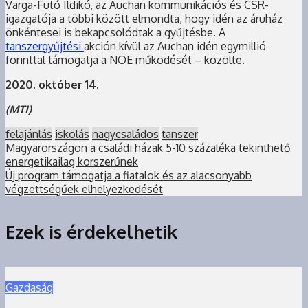
Varga-Futó Ildikó, az Auchan kommunikációs és CSR-
igazgatója a többi között elmondta, hogy idén az áruház
önkéntesei is bekapcsolódtak a gyűjtésbe. A
tanszergyűjtési
akción kívül az Auchan idén egymillió
forinttal támogatja a NOE működését – közölte.
2020. október 14.
(MTI)
felajánlás
iskolás
nagycsaládos
tanszer
Magyarországon a családi házak 5-10 százaléka tekinthető
energetikailag korszerűnek
Új program támogatja a fiatalok és az alacsonyabb
végzettségűek elhelyezkedését
Ezek is érdekelhetik
Gazdaság