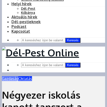
Helyi hírek
Dél-Pest
Kőbánya
Aktuális hírek
Dél-pestieknek
Podcast
Kapcsolat
Keresés
Keresés
Gazdaság
Oktatás
Négyezer iskolás
kapott tanszert a