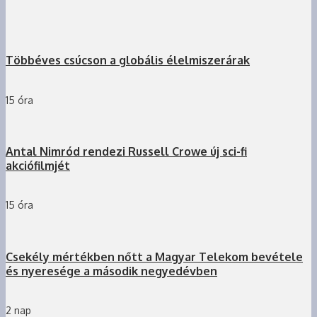
Többéves csúcson a globális élelmiszerárak
15 óra
Antal Nimród rendezi Russell Crowe új sci-fi
akciófilmjét
15 óra
Csekély mértékben nőtt a Magyar Telekom bevétele
és nyeresége a második negyedévben
2 nap