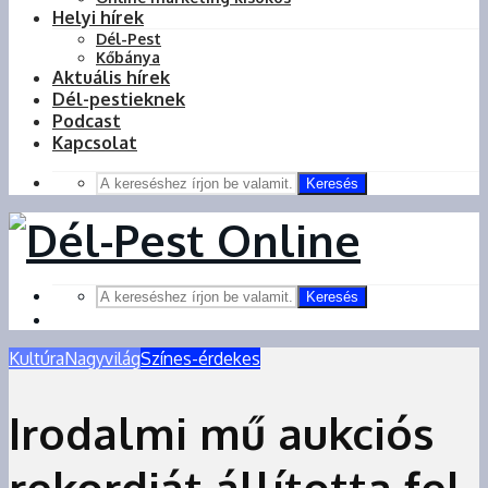
Helyi hírek
Dél-Pest
Kőbánya
Aktuális hírek
Dél-pestieknek
Podcast
Kapcsolat
Keresés
Keresés
Kultúra
Nagyvilág
Színes-érdekes
Irodalmi mű aukciós
rekordját állította fel