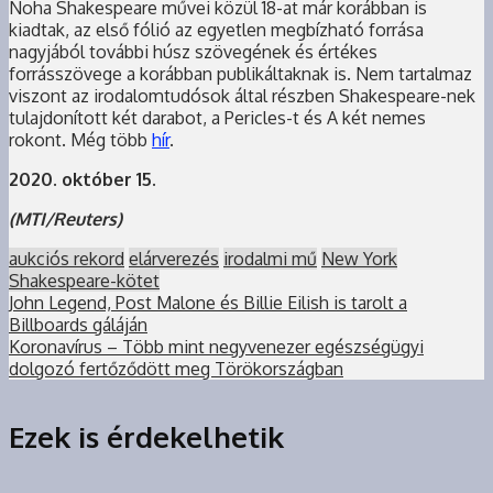
Noha Shakespeare művei közül 18-at már korábban is
kiadtak, az első fólió az egyetlen megbízható forrása
nagyjából további húsz szövegének és értékes
forrásszövege a korábban publikáltaknak is. Nem tartalmaz
viszont az irodalomtudósok által részben Shakespeare-nek
tulajdonított két darabot, a Pericles-t és A két nemes
rokont. Még több
hír
.
2020. október 15.
(MTI/Reuters)
aukciós rekord
elárverezés
irodalmi mű
New York
Shakespeare-kötet
John Legend, Post Malone és Billie Eilish is tarolt a
Billboards gáláján
Koronavírus – Több mint negyvenezer egészségügyi
dolgozó fertőződött meg Törökországban
Ezek is érdekelhetik