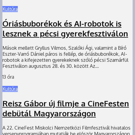
Kultúra
Óriásbuborékok és AI-robotok is
lesznek a pécsi gyerekfesztiválon
Mások mellett Gryllus Vilmos, Szalóki Ági, valamint a Bíró
Eszter-Varró Dániel páros is fellép, de óriásbuborékok, AI-
robotok a kifejezetten gyerekeknek szóló pécsi Szamárfül
Fesztiválon augusztus 28. és 30. között Az...
13 óra
Kultúra
Reisz Gábor új filmje a CineFesten
debütál Magyarországon
A 22. CineFest Miskolci Nemzetközi Filmfesztivál hivatalos
versenyprogramjában mutatják be először Magyarországon