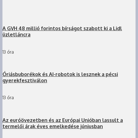
A GVH 48 millió forintos bírságot szabott ki a Lidl
üzletláncra
13 óra
Óriásbuborékok és AI-robotok is lesznek a pécsi
gyerekfesztiválon
13 óra
Az euróövezetben és az Európai Unióban lassult a
termelői árak éves emelkedése júniusban