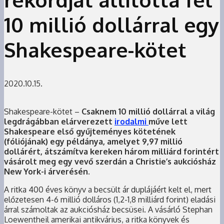
10 millió dollárral egy
Shakespeare-kötet
2020.10.15.
Shakespeare-kötet –
Csaknem 10 millió dollárral a világ
legdrágábban elárverezett
irodalmi
műve lett
Shakespeare első gyűjteményes kötetének
(fóliójának) egy példánya, amelyet 9,97 millió
dollárért, átszámítva kereken három milliárd forintért
vásárolt meg egy vevő szerdán a Christie’s aukciósház
New York-i árverésén.
A ritka 400 éves könyv a becsült ár duplájáért kelt el, mert
előzetesen 4-6 millió dolláros (1,2-1,8 milliárd forint) eladási
árral számoltak az aukciósház becsüsei. A vásárló Stephan
Loewentheil amerikai antikvárius, a ritka könyvek és