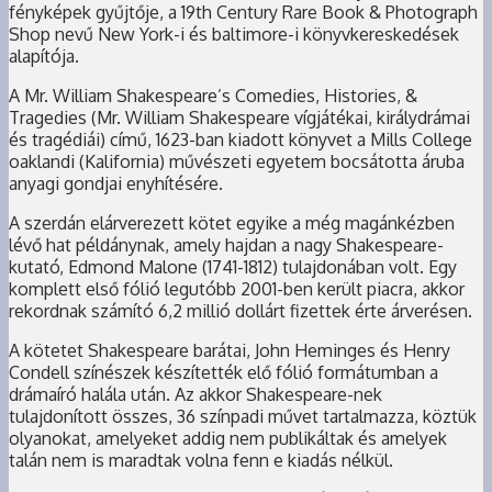
fényképek gyűjtője, a 19th Century Rare Book & Photograph
Shop nevű New York-i és baltimore-i könyvkereskedések
alapítója.
A Mr. William Shakespeare’s Comedies, Histories, &
Tragedies (Mr. William Shakespeare vígjátékai, királydrámai
és tragédiái) című, 1623-ban kiadott könyvet a Mills College
oaklandi (Kalifornia) művészeti egyetem bocsátotta áruba
anyagi gondjai enyhítésére.
A szerdán elárverezett kötet egyike a még magánkézben
lévő hat példánynak, amely hajdan a nagy Shakespeare-
kutató, Edmond Malone (1741-1812) tulajdonában volt. Egy
komplett első fólió legutóbb 2001-ben került piacra, akkor
rekordnak számító 6,2 millió dollárt fizettek érte árverésen.
A kötetet Shakespeare barátai, John Heminges és Henry
Condell színészek készítették elő fólió formátumban a
drámaíró halála után. Az akkor Shakespeare-nek
tulajdonított összes, 36 színpadi művet tartalmazza, köztük
olyanokat, amelyeket addig nem publikáltak és amelyek
talán nem is maradtak volna fenn e kiadás nélkül.