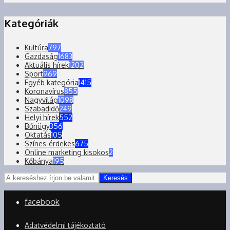
Kategóriák
Kultúra
797
Gazdaság
1683
Aktuális hírek
1202
Sport
969
Egyéb kategória
1415
Koronavírus
855
Nagyvilág
1098
Szabadidő
249
Helyi hírek
552
Bűnügy
356
Oktatás
105
Színes-érdekes
675
Online marketing kisokos
2
Kőbánya
195
Keresés
facebook
Adatvédelmi tájékoztató