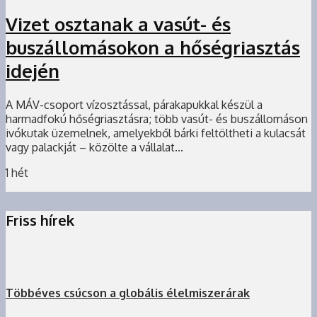
Vizet osztanak a vasút- és
buszállomásokon a hőségriasztás
idején
A MÁV-csoport vízosztással, párakapukkal készül a
harmadfokú hőségriasztásra; több vasút- és buszállomáson
ivókutak üzemelnek, amelyekből bárki feltöltheti a kulacsát
vagy palackját – közölte a vállalat...
1 hét
Friss hírek
Többéves csúcson a globális élelmiszerárak