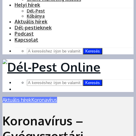
Helyi hírek
Dél-Pest
Kőbánya
Aktuális hírek
Dél-pestieknek
Podcast
Kapcsolat
Keresés
Keresés
Aktuális hírek
Koronavírus
Koronavírus –
Gyógyszertári