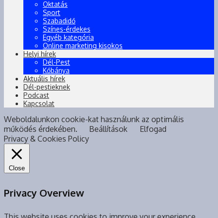
Oktatás
Sport
Szabadidő
Színes-érdekes
Egyéb kategória
Online marketing kisokos
Helyi hírek
Dél-Pest
Kőbánya
Aktuális hírek
Dél-pestieknek
Podcast
Kapcsolat
Weboldalunkon cookie-kat használunk az optimális
működés érdekében.
Beállítások
Elfogad
Privacy & Cookies Policy
Close
Privacy Overview
This website uses cookies to improve your experience