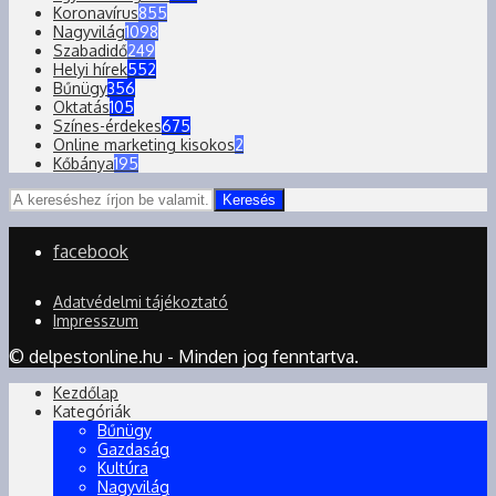
Koronavírus
855
Nagyvilág
1098
Szabadidő
249
Helyi hírek
552
Bűnügy
356
Oktatás
105
Színes-érdekes
675
Online marketing kisokos
2
Kőbánya
195
Keresés
facebook
Adatvédelmi tájékoztató
Impresszum
© delpestonline.hu - Minden jog fenntartva.
Kezdőlap
Kategóriák
Bűnügy
Gazdaság
Kultúra
Nagyvilág