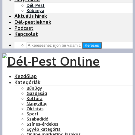
Dél-Pest
Kőbánya
Aktuális hírek
Dél-pestieknek
Podcast
Kapcsolat
Keresés
Kezdőlap
Kategóriák
Bűnügy
Gazdaság
Kultúra
Nagyvilág
Oktatás
Sport
Szabadidő
Színes-érdekes
Egyéb kategória
Online marketing kisokos