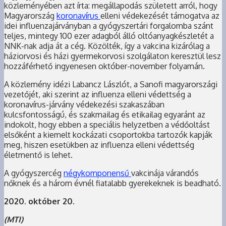
közleményében azt írta: megállapodás született arról, hogy
Magyarország
koronavírus
elleni védekezését támogatva az
idei influenzajárványban a gyógyszertári forgalomba szánt
teljes, mintegy 100 ezer adagból álló oltóanyagkészletét a
NNK-nak adja át a cég. Közölték, így a vakcina kizárólag a
háziorvosi és házi gyermekorvosi szolgálaton keresztül lesz
hozzáférhető ingyenesen október-november folyamán.
A közlemény idézi Labancz Lászlót, a Sanofi magyarországi
vezetőjét, aki szerint az influenza elleni védettség a
koronavírus-járvány védekezési szakaszában
kulcsfontosságú, és szakmailag és etikailag egyaránt az
indokolt, hogy ebben a speciális helyzetben a védőoltást
elsőként a kiemelt kockázati csoportokba tartozók kapják
meg, hiszen esetükben az influenza elleni védettség
életmentő is lehet.
A gyógyszercég
négykomponensű
vakcinája várandós
nőknek és a három évnél fiatalabb gyerekeknek is beadható.
2020. október 20.
(MTI)