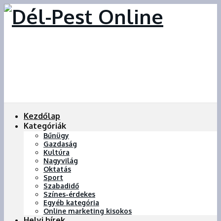
Kezdőlap
Kategóriák
Bűnügy
Gazdaság
Kultúra
Nagyvilág
Oktatás
Sport
Szabadidő
Színes-érdekes
Egyéb kategória
Online marketing kisokos
Helyi hírek