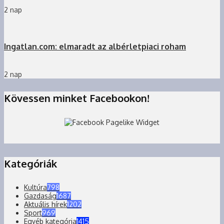
2 nap
Ingatlan.com: elmaradt az albérletpiaci roham
2 nap
Kövessen minket Facebookon!
Kategóriák
Kultúra
798
Gazdaság
1687
Aktuális hírek
1202
Sport
969
Egyéb kategória
1415