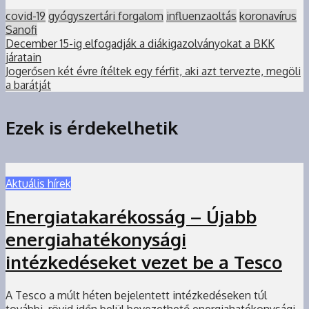
covid-19
gyógyszertári forgalom
influenzaoltás
koronavírus
Sanofi
December 15-ig elfogadják a diákigazolványokat a BKK
járatain
Jogerősen két évre ítéltek egy férfit, aki azt tervezte, megöli
a barátját
Ezek is érdekelhetik
Aktuális hírek
Energiatakarékosság – Újabb
energiahatékonysági
intézkedéseket vezet be a Tesco
A Tesco a múlt héten bejelentett intézkedéseken túl
további, rövid időn belül bevezethető energiahatékonysági