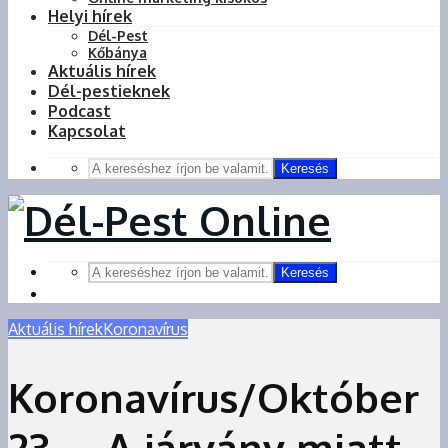
Helyi hírek
Dél-Pest
Kőbánya
Aktuális hírek
Dél-pestieknek
Podcast
Kapcsolat
Keresés
Keresés
Aktuális hírek
Koronavírus
Koronavírus/Október
23. – A járvány miatt