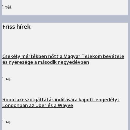
1 hét
Friss hírek
Csekély mértékben nőtt a Magyar Telekom bevétele
és nyeresége a második negyedévben
1 nap
Robotaxi-szolgáltatás indítására kapott engedélyt
Londonban az Uber és a Wayve
1 nap