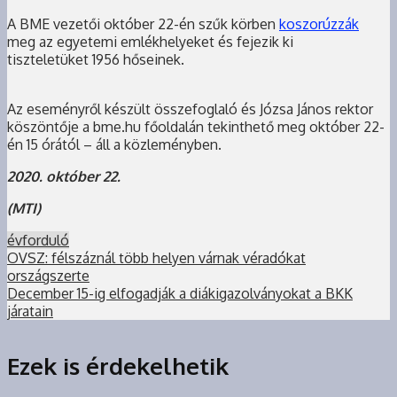
A BME vezetői október 22-én szűk körben
koszorúzzák
meg az egyetemi emlékhelyeket és fejezik ki
tiszteletüket 1956 hőseinek.
Az eseményről készült összefoglaló és Józsa János rektor
köszöntője a bme.hu főoldalán tekinthető meg október 22-
én 15 órától – áll a közleményben.
2020. október 2
2.
(MTI)
évforduló
OVSZ: félszáznál több helyen várnak véradókat
országszerte
December 15-ig elfogadják a diákigazolványokat a BKK
járatain
Ezek is érdekelhetik