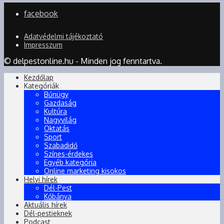
facebook
Adatvédelmi tájékoztató
Impresszum
© delpestonline.hu - Minden jog fenntartva.
Kezdőlap
Kategóriák
Bűnügy
Gazdaság
Kultúra
Nagyvilág
Oktatás
Sport
Szabadidő
Színes-érdekes
Egyéb kategória
Online marketing kisokos
Helyi hírek
Dél-Pest
Kőbánya
Aktuális hírek
Dél-pestieknek
Podcast