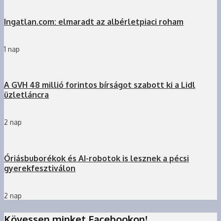
Ingatlan.com: elmaradt az albérletpiaci roham
1 nap
A GVH 48 millió forintos bírságot szabott ki a Lidl
üzletláncra
2 nap
Óriásbuborékok és AI-robotok is lesznek a pécsi
gyerekfesztiválon
2 nap
Kövessen minket Facebookon!