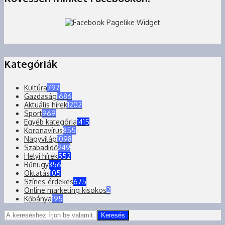
Kategóriák
Kultúra
797
Gazdaság
1686
Aktuális hírek
1202
Sport
969
Egyéb kategória
1415
Koronavírus
855
Nagyvilág
1098
Szabadidő
249
Helyi hírek
552
Bűnügy
356
Oktatás
105
Színes-érdekes
675
Online marketing kisokos
2
Kőbánya
195
Keresés