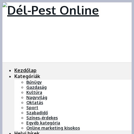
Kezdőlap
Kategóriák
Bűnügy
Gazdaság
Kultúra
Nagyvilág
Oktatás
Sport
Szabadidő
Színes-érdekes
Egyéb kategória
Online marketing kisokos
Helyi hírek