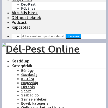
Dél-Pest
Kőbánya
Aktuális hírek
Dél-pestieknek
Podcast
Kapcsolat
Keresés
Kezdőlap
Kategóriák
Bűnügy
Gazdaság
Kultúra
Nagyvilág
Oktatás
Sport
Szabadidő
Színes-érdekes
Egyéb kategória
Online marketing kisokos