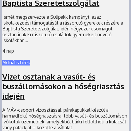
Baptista Szeretetszolgálat
Ismét megszervezte a Sulipakk kampányt, azaz
iskolakezdési támogatását a rászoruló gyerekek részére a
Baptista Szeretetszolgálat; idén négyezer csomagot
osztanának ki rászoruló családok gyermekeit nevelő
iskolákban...
4 nap
Aktuális hírek
Vizet osztanak a vasút- és
buszállomásokon a hőségriasztás
idején
A MÁV-csoport vízosztással, párakapukkal készül a
harmadfokú hőségriasztásra; több vasút- és buszállomáson
ivókutak üzemelnek, amelyekből bárki feltöltheti a kulacsát
vagy palackját – közölte a vállalat...