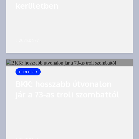
kerületben
2025.06.27.
HELYI HÍREK
BKK: hosszabb útvonalon
jár a 73-as troli szombattól