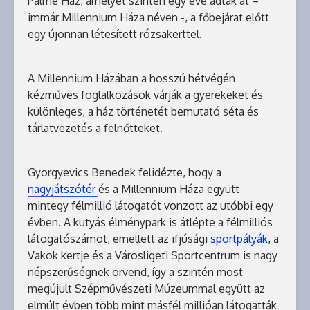
Palme Ház, amelyet szintén egy éve adták át –
immár Millennium Háza néven -, a főbejárat előtt
egy újonnan létesített rózsakerttel.
A Millennium Házában a hosszú hétvégén
kézműves foglalkozások várják a gyerekeket és
különleges, a ház történetét bemutató séta és
tárlatvezetés a felnőtteket.
Gyorgyevics Benedek felidézte, hogy a
nagyjátszótér
és a Millennium Háza együtt
mintegy félmillió látogatót vonzott az utóbbi egy
évben. A kutyás élménypark is átlépte a félmilliós
látogatószámot, emellett az ifjúsági
sportpályák
, a
Vakok kertje és a Városligeti Sportcentrum is nagy
népszerűségnek örvend, így a szintén most
megújult Szépművészeti Múzeummal együtt az
elmúlt évben több mint másfél millióan látogatták