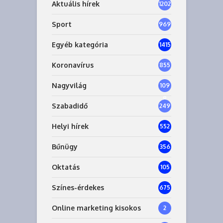
Aktuális hírek
1202
Sport
969
Egyéb kategória
1415
Koronavírus
855
Nagyvilág
109
8
Szabadidő
249
Helyi hírek
552
Bűnügy
356
Oktatás
105
Színes-érdekes
675
Online marketing kisokos
2