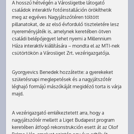
A hosszú hétvégén a Városligetbe látogató
családok interaktív fotóinstalláción örökíthetik
meg az egyéves Nagyjátszótéren töltött
pillanatokat, de az első évforduló tiszteletére lesz
nyereményjáték is, amelynek keretében ötven
családi belépőjegyet lehet nyerni a Millennium
Háza interaktív kiállítására – mondta el az MTI-nek
csütörtökön a Városliget Zrt. vezérigazgatója.
Gyorgyevics Benedek hozzátette: a gyerekeket
születésnapi meglepetések és a nagyjátszótér
léghajó formájú mászókáját megidéző torta is várja
majd.
A vezérigazgató emlékeztetett arra, hogy a
nagyjátszótér mellett a Liget Budapest program
keretében átfogó rekonstrukción esett át az Olof