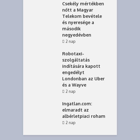
Csekély mértékben
nőtt a Magyar
Telekom bevétele
és nyeresége a
második
negyedévben
2 nap
Robotaxi-
szolgáltatás
indítására kapott
engedélyt
Londonban az Uber
és a Wayve
2 nap
Ingatlan.com:
elmaradt az
albérletpiaci roham
2 nap