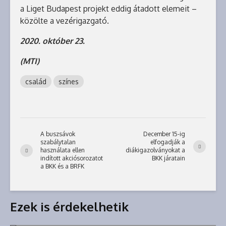
a Liget Budapest projekt eddig átadott elemeit –
közölte a vezérigazgató.
2020. október 23.
(MTI)
család
színes
A buszsávok
December 15-ig
szabálytalan
elfogadják a
használata ellen
diákigazolványokat a
indított akciósorozatot
BKK járatain
a BKK és a BRFK
Ezek is érdekelhetik