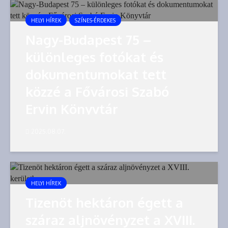
HELYI HÍREK
SZÍNES-ÉRDEKES
Nagy-Budapest 75 –
különleges fotókat és
dokumentumokat tett
közzé a Fővárosi Szabó
Ervin Könyvtár
2025.08.07.
HELYI HÍREK
Tizenöt hektáron égett a
száraz aljnövényzet a XVIII.