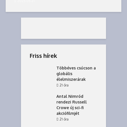
2025.05.21.
Friss hírek
Többéves csúcson a
globális
élelmiszerárak
21 óra
Antal Nimród
rendezi Russell
Crowe új sci-fi
akciófilmjét
21 óra