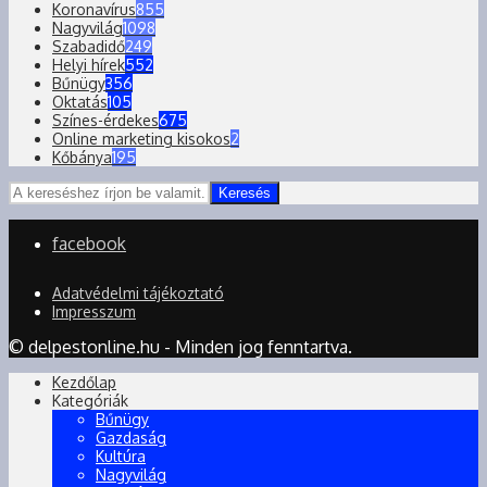
Koronavírus
855
Nagyvilág
1098
Szabadidő
249
Helyi hírek
552
Bűnügy
356
Oktatás
105
Színes-érdekes
675
Online marketing kisokos
2
Kőbánya
195
Keresés
facebook
Adatvédelmi tájékoztató
Impresszum
© delpestonline.hu - Minden jog fenntartva.
Kezdőlap
Kategóriák
Bűnügy
Gazdaság
Kultúra
Nagyvilág