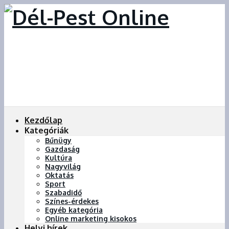
Kezdőlap
Kategóriák
Bűnügy
Gazdaság
Kultúra
Nagyvilág
Oktatás
Sport
Szabadidő
Színes-érdekes
Egyéb kategória
Online marketing kisokos
Helyi hírek