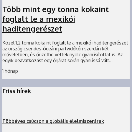
Több mint egy tonna kokaint
foglalt le a mexikói
haditengerészet
Közel 1,2 tonna kokaint foglalt le a mexikói haditengerészet
az ország csendes-óceáni partvidékén szerdán két
műveletben, és őrizetbe vettek nyolc gyanúsítottat is. Az
egyik beavatkozást egy őrjárat során gyanússá vált...
1 hónap
Friss hírek
Többéves csúcson a globális élelmiszerárak