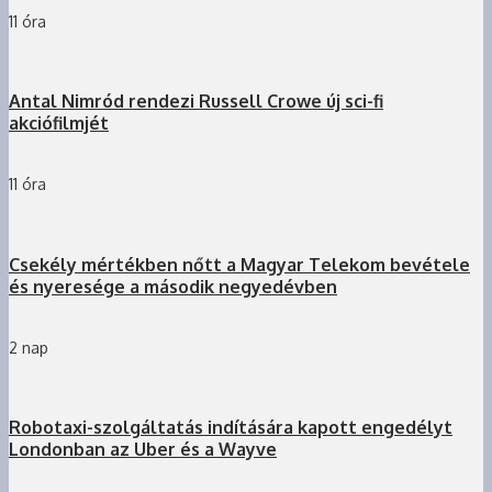
11 óra
Antal Nimród rendezi Russell Crowe új sci-fi
akciófilmjét
11 óra
Csekély mértékben nőtt a Magyar Telekom bevétele
és nyeresége a második negyedévben
2 nap
Robotaxi-szolgáltatás indítására kapott engedélyt
Londonban az Uber és a Wayve