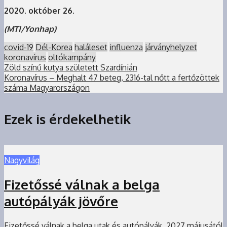
2020. október 26.
(MTI/Yonhap)
covid-19
Dél-Korea
haláleset
influenza
járványhelyzet
koronavírus
oltókampány
Zöld színű kutya született Szardínián
Koronavírus – Meghalt 47 beteg, 2316-tal nőtt a fertőzöttek
száma Magyarországon
Ezek is érdekelhetik
Nagyvilág
Fizetőssé válnak a belga
autópályák jövőre
Fizetőssé válnak a belga utak és autópályák, 2027 májusától