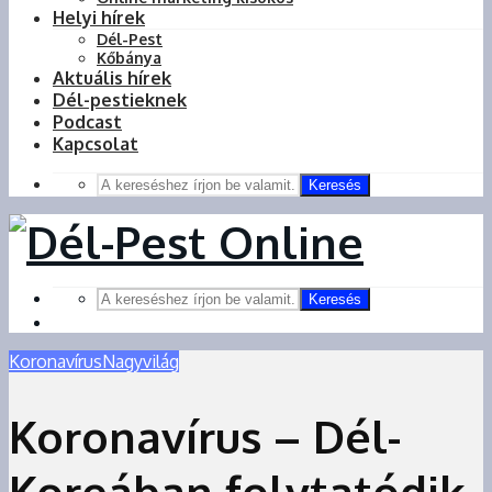
Helyi hírek
Dél-Pest
Kőbánya
Aktuális hírek
Dél-pestieknek
Podcast
Kapcsolat
Keresés
Keresés
Koronavírus
Nagyvilág
Koronavírus – Dél-
Koreában folytatódik