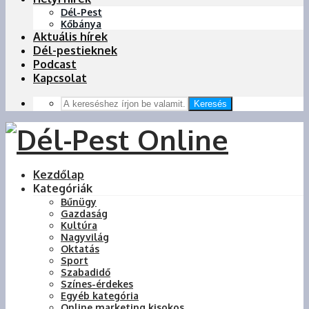
Dél-Pest
Kőbánya
Aktuális hírek
Dél-pestieknek
Podcast
Kapcsolat
Keresés
Kezdőlap
Kategóriák
Bűnügy
Gazdaság
Kultúra
Nagyvilág
Oktatás
Sport
Szabadidő
Színes-érdekes
Egyéb kategória
Online marketing kisokos