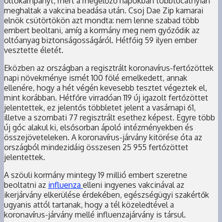
oltókampányt, mert a megelőző napokban többtucatnyian
meghaltak a vakcina beadása után. Csoj Dae Zip kamarai
elnök csütörtökön azt mondta: nem lenne szabad több
embert beoltani, amíg a kormány meg nem győződik az
oltóanyag biztonságosságáról. Hétfőig 59 ilyen ember
vesztette életét.
Eközben az országban a regisztrált koronavírus-fertőzöttek
napi növekménye ismét 100 fölé emelkedett, annak
ellenére, hogy a hét végén kevesebb tesztet végeztek el,
mint korábban. Hétfőre virradóan 119 új igazolt fertőzöttet
jelentettek, ez jelentős többletet jelent a vasárnapi 61,
illetve a szombati 77 regisztrált esethez képest. Egyre több
új góc alakul ki, elsősorban ápoló intézményekben és
összejöveteleken. A koronavírus-járvány kitörése óta az
országból mindezidáig összesen 25 955 fertőzöttet
jelentettek.
A szöuli kormány mintegy 19 millió embert szeretne
beoltatni az
influenza
elleni ingyenes vakcinával az
ikerjárvány elkerülése érdekében, egészségügyi szakértők
ugyanis attól tartanak, hogy a tél közeledtével a
koronavírus-járvány mellé influenzajárvány is társul.