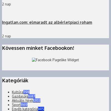
2 nap
Ingatlan.com: elmaradt az albérletpiaci roham
2 nap
Kövessen minket Facebookon!
Kategóriák
Kultúra
798
Gazdaság
1687
Aktuális hírek
1202
Sport
969
Egyéb kategória
1415