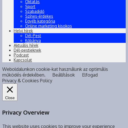
Oktatás
Sport
Szabadidő
Színes-érdekes
Egyéb kategória
Online marketing kisokos
Helyi hírek
Dél-Pest
Kőbánya
Aktuális hírek
Dél-pestieknek
Podcast
Kapcsolat
Weboldalunkon cookie-kat használunk az optimális
működés érdekében.
Beállítások
Elfogad
Privacy & Cookies Policy
Close
Privacy Overview
This website uses cookies to improve your experience