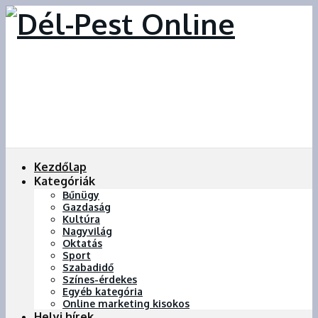
Kezdőlap
Kategóriák
Bűnügy
Gazdaság
Kultúra
Nagyvilág
Oktatás
Sport
Szabadidő
Színes-érdekes
Egyéb kategória
Online marketing kisokos
Helyi hírek