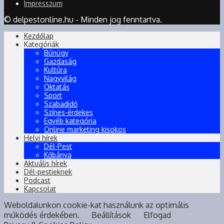
Impresszum
© delpestonline.hu - Minden jog fenntartva.
Kezdőlap
Kategóriák
Bűnügy
Gazdaság
Kultúra
Nagyvilág
Oktatás
Sport
Szabadidő
Színes-érdekes
Egyéb kategória
Online marketing kisokos
Helyi hírek
Dél-Pest
Kőbánya
Aktuális hírek
Dél-pestieknek
Podcast
Kapcsolat
Weboldalunkon cookie-kat használunk az optimális
működés érdekében.
Beállítások
Elfogad