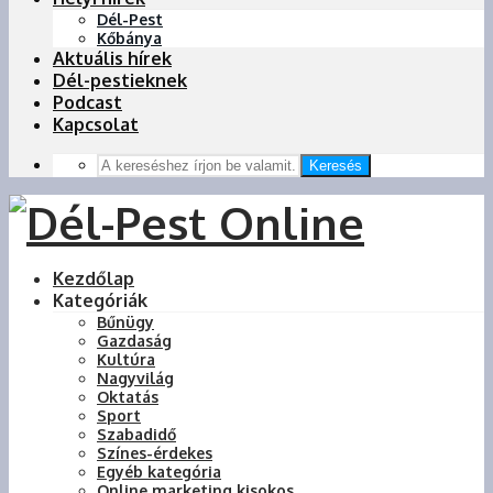
Dél-Pest
Kőbánya
Aktuális hírek
Dél-pestieknek
Podcast
Kapcsolat
Keresés
Kezdőlap
Kategóriák
Bűnügy
Gazdaság
Kultúra
Nagyvilág
Oktatás
Sport
Szabadidő
Színes-érdekes
Egyéb kategória
Online marketing kisokos