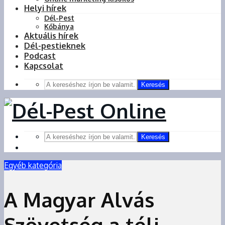
Helyi hírek
Dél-Pest
Kőbánya
Aktuális hírek
Dél-pestieknek
Podcast
Kapcsolat
Keresés
Keresés
Egyéb kategória
A Magyar Alvás
Szövetség a téli