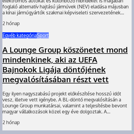
elektromos autókat és különböző hibrideket is magában
foglaló alternatív hajtású járművek (NEV) eladása májusban
a kínai járműgyártók szakmai képviseleti szervezetének...
2 hónap
Egyéb kategória
Sport
A Lounge Group köszönetet mond
mindenkinek, aki az UEFA
Bajnokok Ligája döntőjének
megvalósításában részt vett
Egy ilyen nagyszabású projekt előkészítése hosszú időt
vesz, illetve vett igénybe. A BL-döntő megvalósításán a
Lounge Group munkatársai, valamint a teljesítésbe bevont
magyar vállalkozások közel egy éve dolgoztak. A...
2 hónap