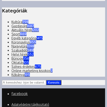
Kategóriák
Kultúra
798
Gazdaság
1687
Aktuális hírek
1202
Sport
969
Egyéb kategória
1415
Koronavírus
855
Nagyvilág
1098
Szabadidő
249
Helyi hírek
552
Bűnügy
356
Oktatás
105
Színes-érdekes
675
Online marketing kisokos
2
Kőbánya
195
Keresés
facebook
Adatvédelmi tájékoztató