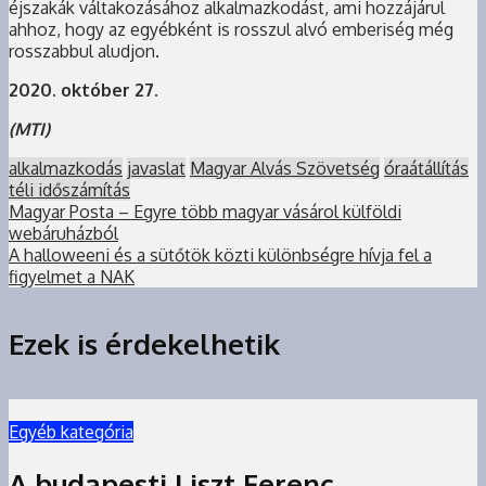
éjszakák váltakozásához alkalmazkodást, ami hozzájárul
ahhoz, hogy az egyébként is rosszul alvó emberiség még
rosszabbul aludjon.
2020. október 27.
(MTI)
alkalmazkodás
javaslat
Magyar Alvás Szövetség
óraátállítás
téli időszámítás
Magyar Posta – Egyre több magyar vásárol külföldi
webáruházból
A halloweeni és a sütőtök közti különbségre hívja fel a
figyelmet a NAK
Ezek is érdekelhetik
Egyéb kategória
A budapesti Liszt Ferenc