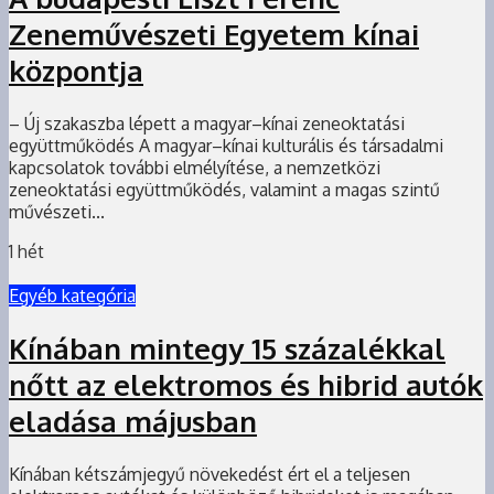
Zeneművészeti Egyetem kínai
központja
– Új szakaszba lépett a magyar–kínai zeneoktatási
együttműködés A magyar–kínai kulturális és társadalmi
kapcsolatok további elmélyítése, a nemzetközi
zeneoktatási együttműködés, valamint a magas szintű
művészeti...
1 hét
Egyéb kategória
Kínában mintegy 15 százalékkal
nőtt az elektromos és hibrid autók
eladása májusban
Kínában kétszámjegyű növekedést ért el a teljesen