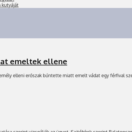
a kutyáját
dat emeltek ellene
emély elleni erőszak bűntette miatt emelt vádat egy férfival 
tatása szerint vizsgálják az ügyet. Sajtóhírek szerint Balatonsz