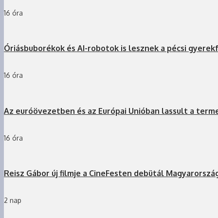
16 óra
Óriásbuborékok és AI-robotok is lesznek a pécsi gyerek
16 óra
Az euróövezetben és az Európai Unióban lassult a term
16 óra
Reisz Gábor új filmje a CineFesten debütál Magyarorszá
2 nap