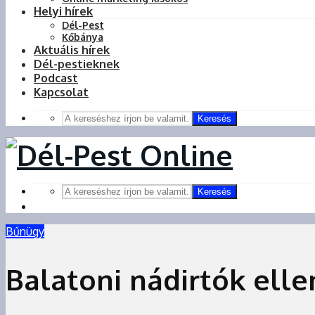
Helyi hírek
Dél-Pest
Kőbánya
Aktuális hírek
Dél-pestieknek
Podcast
Kapcsolat
Keresés
Keresés
Bűnügy
Balatoni nádirtók ell