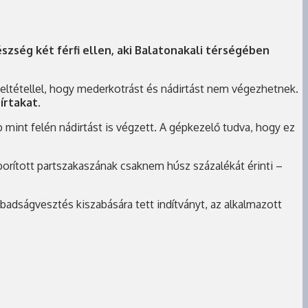
zség két férfi ellen, aki Balatonakali térségében
feltétellel, hogy mederkotrást és nádirtást nem végezhetnek.
írtakat
.
 mint felén nádirtást is végzett. A gépkezelő tudva, hogy ez
 borított partszakaszának csaknem húsz százalékát érinti –
badságvesztés kiszabására tett indítványt, az alkalmazott