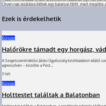
Ötven nap elzárásra ítéltek egy baranyai férfit, mert megölte 
Ezek is érdekelhetik
Bűnügy
Halőrökre támadt egy horgász, vá
A Szigetszentmiklósi Járási Ügyészség közfeladatot ellátó sz
agresszíven – közölte a Pest...
3 hét
Bűnügy
Holttestet találtak a Balatonban
Holttestet találtak a Balatonban, a rendőrség pénteki tájékoz