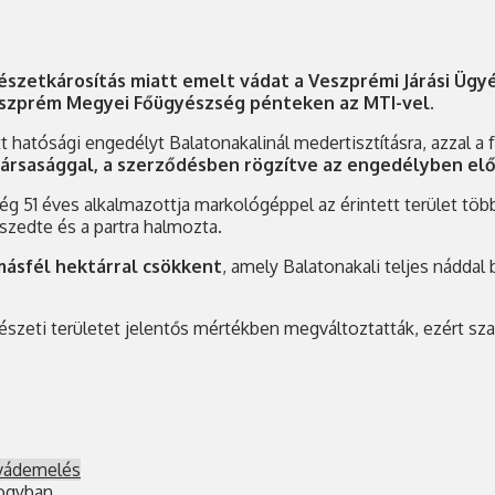
zetkárosítás miatt emelt vádat a Veszprémi Járási Ügyés
 Veszprém Megyei Főügyészség pénteken az MTI-vel.
hatósági engedélyt Balatonakalinál medertisztításra, azzal a 
ársasággal, a szerződésben rögzítve az engedélyben elő
g 51 éves alkalmazottja markológéppel az érintett terület több
szedte és a partra halmozta.
másfél hektárral csökkent
, amely Balatonakali teljes náddal
szeti területet jelentős mértékben megváltoztatták, ezért sza
vádemelés
mogyban