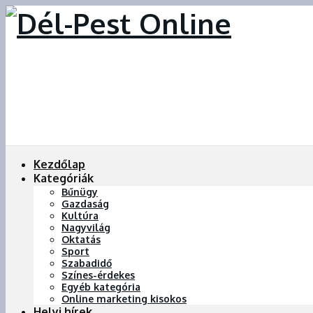
Kezdőlap
Kategóriák
Bűnügy
Gazdaság
Kultúra
Nagyvilág
Oktatás
Sport
Szabadidő
Színes-érdekes
Egyéb kategória
Online marketing kisokos
Helyi hírek