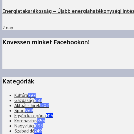
Energiatakarékosság – Újabb energiahatékonysági inté
2 nap
Kövessen minket Facebookon!
Kategóriák
Kultúra
797
Gazdaság
1683
Aktuális hírek
1202
Sport
969
Egyéb kategória
1415
Koronavírus
855
Nagyvilág
1098
Szabadidő
249