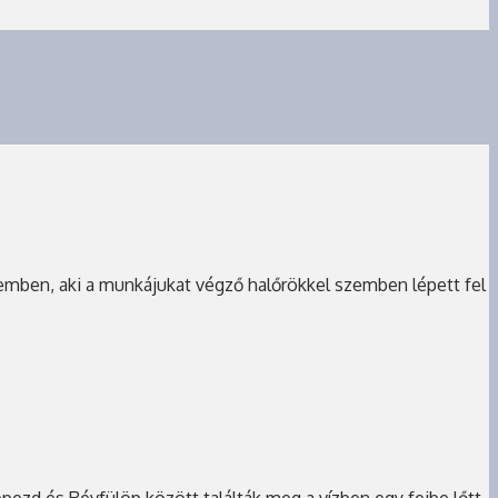
szemben, aki a munkájukat végző halőrökkel szemben lépett fel
epezd és Révfülöp között találták meg a vízben egy fejbe lőtt