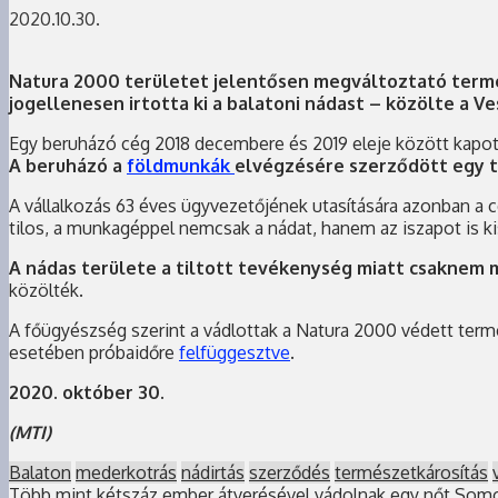
2020.10.30.
Natura 2000 területet jelentősen megváltoztató termés
jogellenesen irtotta ki a balatoni nádast – közölte a
Egy beruházó cég 2018 decembere és 2019 eleje között kapott 
A beruházó a
földmunkák
elvégzésére szerződött egy t
A vállalkozás 63 éves ügyvezetőjének utasítására azonban a cé
tilos, a munkagéppel nemcsak a nádat, hanem az iszapot is ki
A nádas területe a tiltott tevékenység miatt csaknem 
közölték.
A főügyészség szerint a vádlottak a Natura 2000 védett termé
esetében próbaidőre
felfüggesztve
.
2020. október 30.
(MTI)
Balaton
mederkotrás
nádirtás
szerződés
természetkárosítás
Több mint kétszáz ember átverésével vádolnak egy nőt So