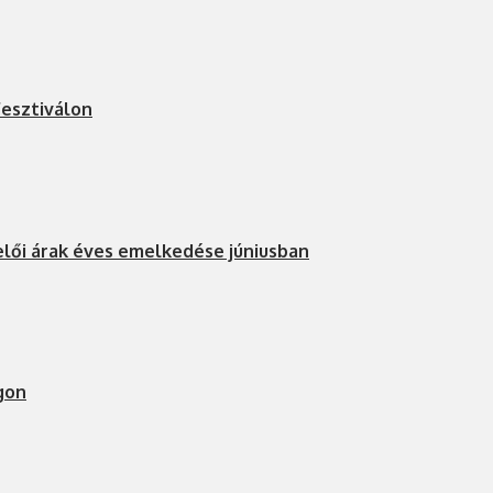
fesztiválon
elői árak éves emelkedése júniusban
gon