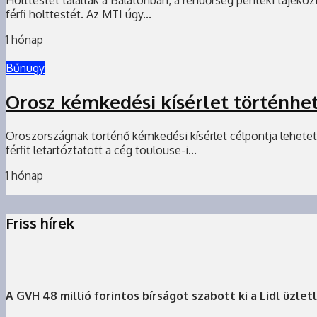
férfi holttestét. Az MTI úgy...
1 hónap
Bűnügy
Orosz kémkedési kísérlet történhet
Oroszországnak történő kémkedési kísérlet célpontja lehetett
férfit letartóztatott a cég toulouse-i...
1 hónap
Friss hírek
A GVH 48 millió forintos bírságot szabott ki a Lidl üzlet