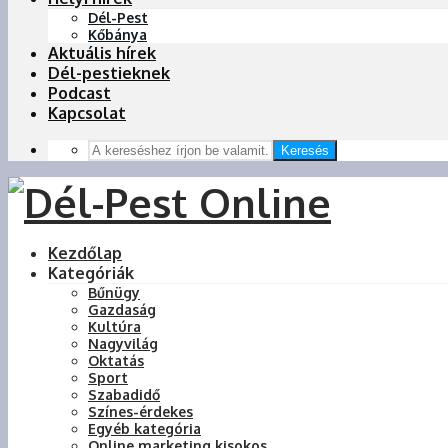
Dél-Pest
Kőbánya
Aktuális hírek
Dél-pestieknek
Podcast
Kapcsolat
Keresés
Kezdőlap
Kategóriák
Bűnügy
Gazdaság
Kultúra
Nagyvilág
Oktatás
Sport
Szabadidő
Színes-érdekes
Egyéb kategória
Online marketing kisokos