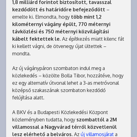
1,8 milliárd forintot biztosított, tavasszal
kezdődött és határidőre befejeződött
–
emelte ki. Elmondta, hogy
több mint 1,2
kilométernyi vágány épült, 770 méternyi
távközlési és 750 méternyi közvilágítási
kábelt fektettek le
. Az építkezés miatt kilenc fát
ki kellett vágni, de ötvenegy újat ültettek –
mondta.
Az új vágánypáron szombaton indul meg a
közlekedés – közölte Bolla Tibor, hozzátéve, hogy
ez egy alternatív útvonal lehet a 3-as metróvonal
középső szakaszának szombaton kezdődő
felújítása alatt.
A BKV és a Budapesti Közlekedési Központ
közleményben tudatta, hogy
szombattól a 2M
villamossal a Nagyvárad térről közvetlenül
lesz elérhető a belváros.
Az
új villamosjárat
a