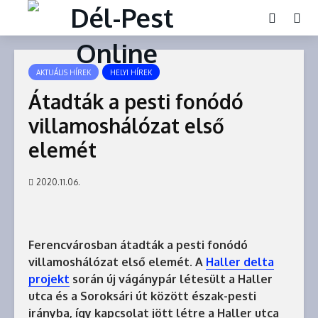
AKTUÁLIS HÍREK
HELYI HÍREK
Átadták a pesti fonódó
villamoshálózat első
elemét
2020.11.06.
Ferencvárosban átadták a pesti fonódó
villamoshálózat első elemét. A
Haller delta
projekt
során új vágánypár létesült a Haller
utca és a Soroksári út között észak-pesti
irányba, így kapcsolat jött létre a Haller utca