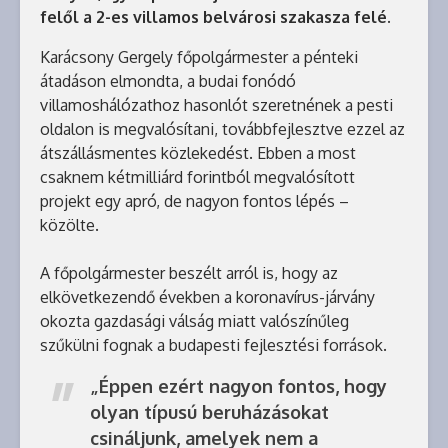
felől a 2-es villamos belvárosi szakasza felé.
Karácsony Gergely főpolgármester a pénteki
átadáson elmondta, a budai fonódó
villamoshálózathoz hasonlót szeretnének a pesti
oldalon is megvalósítani, továbbfejlesztve ezzel az
átszállásmentes közlekedést. Ebben a most
csaknem kétmilliárd forintból megvalósított
projekt egy apró, de nagyon fontos lépés –
közölte.
A főpolgármester beszélt arról is, hogy az
elkövetkezendő években a koronavírus-járvány
okozta gazdasági válság miatt valószínűleg
szűkülni fognak a budapesti fejlesztési források.
„Éppen ezért nagyon fontos, hogy
olyan típusú beruházásokat
csináljunk, amelyek nem a