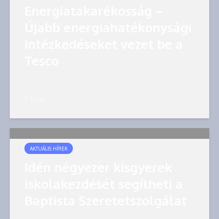
Energiatakarékosság –
Újabb energiahatékonysági
intézkedéseket vezet be a
Tesco
5 nap
AKTUÁLIS HÍREK
Idén négyezer kisgyerek
iskolakezdését segítheti a
Baptista Szeretetszolgálat