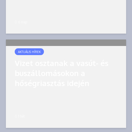
6 nap
AKTUÁLIS HÍREK
Vizet osztanak a vasút- és
buszállomásokon a
hőségriasztás idején
1 hét