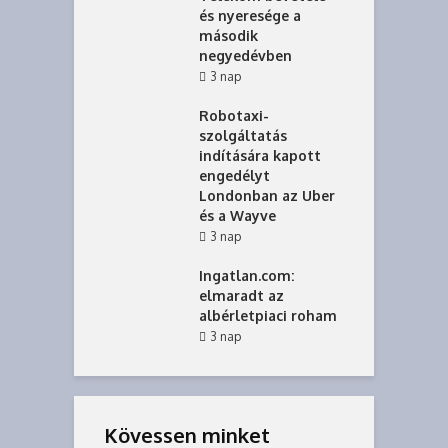
és nyeresége a
második
negyedévben
3 nap
Robotaxi-
szolgáltatás
indítására kapott
engedélyt
Londonban az Uber
és a Wayve
3 nap
Ingatlan.com:
elmaradt az
albérletpiaci roham
3 nap
Kövessen minket