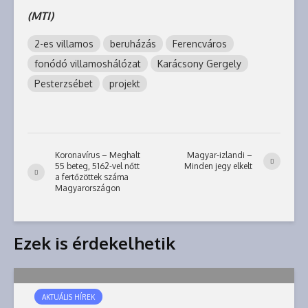
(MTI)
2-es villamos
beruházás
Ferencváros
fonódó villamoshálózat
Karácsony Gergely
Pesterzsébet
projekt
Koronavírus – Meghalt
Magyar-izlandi –
55 beteg, 5162-vel nőtt
Minden jegy elkelt
a fertőzöttek száma
Magyarországon
Ezek is érdekelhetik
AKTUÁLIS HÍREK