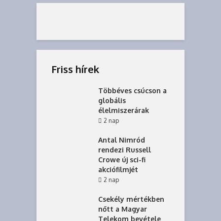
Friss hírek
Többéves csúcson a
globális
élelmiszerárak
2 nap
Antal Nimród
rendezi Russell
Crowe új sci-fi
akciófilmjét
2 nap
Csekély mértékben
nőtt a Magyar
Telekom bevétele