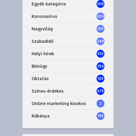
Egyéb kategória
1415
Koronavírus
855
Nagyvilág
109
8
Szabadidő
249
Helyi hírek
552
Bűnügy
356
Oktatás
105
Színes-érdekes
675
Online marketing kisokos
2
Kőbánya
195