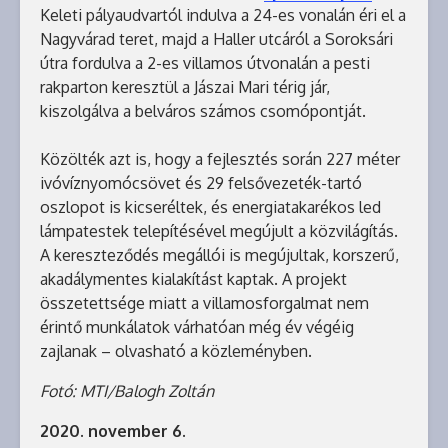
Keleti pályaudvartól indulva a 24-es vonalán éri el a
Nagyvárad teret, majd a Haller utcáról a Soroksári
útra fordulva a 2-es villamos útvonalán a pesti
rakparton keresztül a Jászai Mari térig jár,
kiszolgálva a belváros számos csomópontját.
Közölték azt is, hogy a fejlesztés során 227 méter
ivóvíznyomócsövet és 29 felsővezeték-tartó
oszlopot is kicseréltek, és energiatakarékos led
lámpatestek telepítésével megújult a közvilágítás.
A kereszteződés megállói is megújultak, korszerű,
akadálymentes kialakítást kaptak. A projekt
összetettsége miatt a villamosforgalmat nem
érintő munkálatok várhatóan még év végéig
zajlanak – olvasható a közleményben.
Fotó: MTI/Balogh Zoltán
2020. november 6.