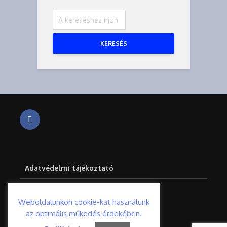
KERESÉS
Adatvédelmi tájékoztató
Impresszum
Weboldalunkon cookie-kat használunk
az optimális működés érdekében.