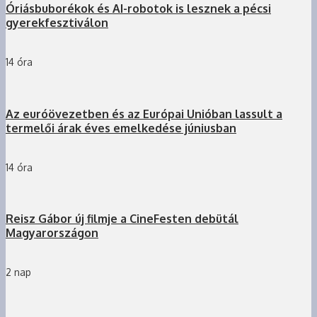
Óriásbuborékok és AI-robotok is lesznek a pécsi
gyerekfesztiválon
14 óra
Az euróövezetben és az Európai Unióban lassult a
termelői árak éves emelkedése júniusban
14 óra
Reisz Gábor új filmje a CineFesten debütál
Magyarországon
2 nap