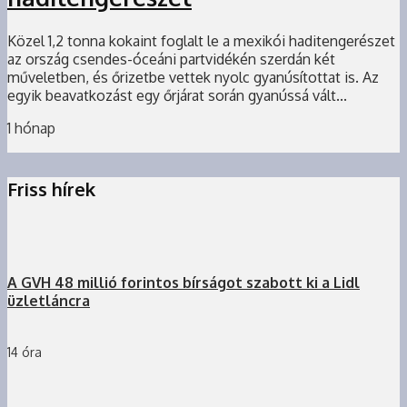
Közel 1,2 tonna kokaint foglalt le a mexikói haditengerészet
az ország csendes-óceáni partvidékén szerdán két
műveletben, és őrizetbe vettek nyolc gyanúsítottat is. Az
egyik beavatkozást egy őrjárat során gyanússá vált...
1 hónap
Friss hírek
A GVH 48 millió forintos bírságot szabott ki a Lidl
üzletláncra
14 óra