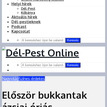
Helyi hírek
Dél-Pest
Kőbánya
Aktuális hírek
Dél-pestieknek
Podcast
Kapcsolat
Keresés
Keresés
Nagyvilág
Színes-érdekes
Először bukkantak
ázsiai óriás