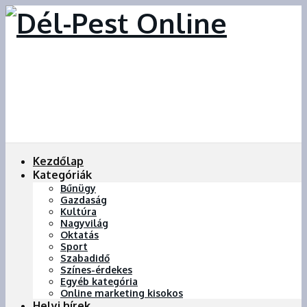
Kezdőlap
Kategóriák
Bűnügy
Gazdaság
Kultúra
Nagyvilág
Oktatás
Sport
Szabadidő
Színes-érdekes
Egyéb kategória
Online marketing kisokos
Helyi hírek