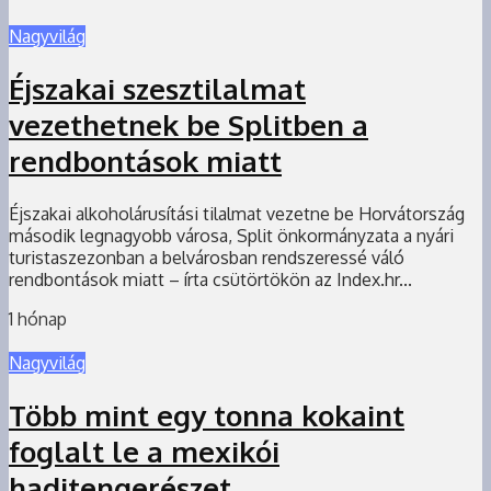
Nagyvilág
Éjszakai szesztilalmat
vezethetnek be Splitben a
rendbontások miatt
Éjszakai alkoholárusítási tilalmat vezetne be Horvátország
második legnagyobb városa, Split önkormányzata a nyári
turistaszezonban a belvárosban rendszeressé váló
rendbontások miatt – írta csütörtökön az Index.hr...
1 hónap
Nagyvilág
Több mint egy tonna kokaint
foglalt le a mexikói
haditengerészet