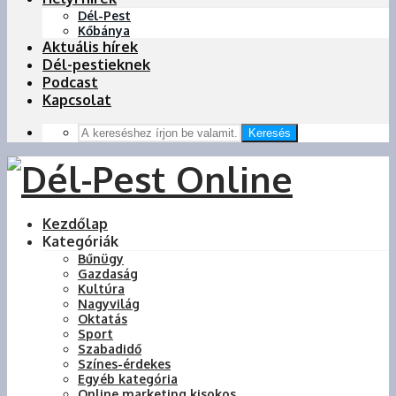
Dél-Pest
Kőbánya
Aktuális hírek
Dél-pestieknek
Podcast
Kapcsolat
Keresés
Kezdőlap
Kategóriák
Bűnügy
Gazdaság
Kultúra
Nagyvilág
Oktatás
Sport
Szabadidő
Színes-érdekes
Egyéb kategória
Online marketing kisokos