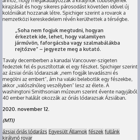
ahhoz, hogy megakadályozzák a királynők többségének
kirajzását és hogy sikeres párosodást követően idővel új
kolóniákat hozzanak létre. Spichiger szerint a rovarok a
nemzetközi kereskedelem révén kerülhettek a térségbe.
„Soha nem fogjuk megtudni, hogyan
érkeztek ide, lehet, hogy valamilyen
járművön, faforgácsba vagy szalmabálákba
rejtőzve” – jegyezte meg a kutató.
Tavaly decemberben a kanadai Vancouver-szigeten
fedeztek fel és pusztítottak el egy fészket. Spichiger szerint
az ázsiai óriás lódarazsak „nem fogják levadászni és
megölni az embert”, ám ha valaki belebotlik egy fészekbe,
akkor „valószínűleg veszélyben” lesz az élete. A
washingtoni Smithsonian múzeum szerint évente nagyjából
40 ember halálát okozzák az óriás lódarazsak Ázsiában.
2020. november 12.
(MTI)
ázsiai óriás lódarázs
Egyesült Államok
fészek
fullánk
királynő
rovar