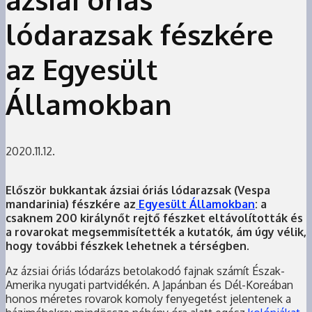
lódarazsak fészkére
az Egyesült
Államokban
2020.11.12.
Először bukkantak ázsiai óriás lódarazsak (Vespa
mandarinia) fészkére az
Egyesült Államokban
: a
csaknem 200 királynőt rejtő fészket eltávolították és
a rovarokat megsemmisítették a kutatók, ám úgy vélik,
hogy további fészkek lehetnek a térségben.
Az ázsiai óriás lódarázs betolakodó fajnak számít Észak-
Amerika nyugati partvidékén. A Japánban és Dél-Koreában
honos méretes rovarok komoly fenyegetést jelentenek a