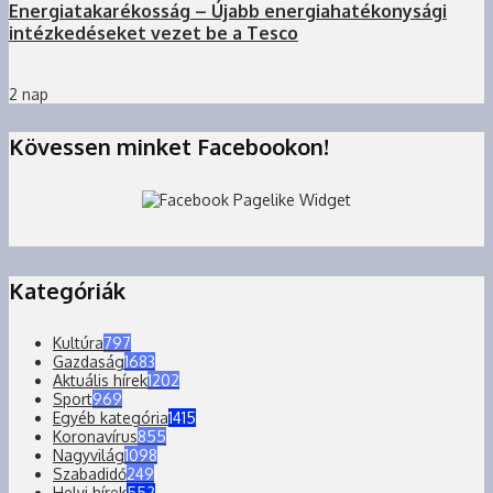
Energiatakarékosság – Újabb energiahatékonysági
intézkedéseket vezet be a Tesco
2 nap
Kövessen minket Facebookon!
Kategóriák
Kultúra
797
Gazdaság
1683
Aktuális hírek
1202
Sport
969
Egyéb kategória
1415
Koronavírus
855
Nagyvilág
1098
Szabadidő
249
Helyi hírek
552