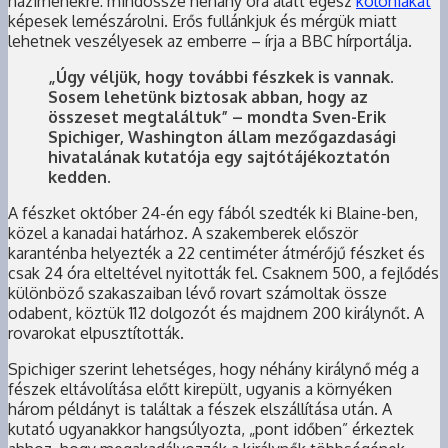
háziméhekre: mindössze néhány óra alatt egész
kolóniákat
képesek lemészárolni. Erős fullánkjuk és mérgük miatt
lehetnek veszélyesek az emberre – írja a BBC hírportálja.
„Úgy véljük, hogy további fészkek is vannak.
Sosem lehetünk biztosak abban, hogy az
összeset megtaláltuk” – mondta Sven-Erik
Spichiger, Washington állam mezőgazdasági
hivatalának kutatója egy sajtótájékoztatón
kedden.
A fészket október 24-én egy fából szedték ki Blaine-ben,
közel a kanadai határhoz. A szakemberek először
karanténba helyezték a 22 centiméter átmérőjű fészket és
csak 24 óra elteltével nyitották fel. Csaknem 500, a fejlődés
különböző szakaszaiban lévő rovart számoltak össze
odabent, köztük 112 dolgozót és majdnem 200 királynőt. A
rovarokat elpusztították.
Spichiger szerint lehetséges, hogy néhány királynő még a
fészek eltávolítása előtt kirepült, ugyanis a környéken
három példányt is találtak a fészek elszállítása után. A
kutató ugyanakkor hangsúlyozta, „pont időben” érkeztek