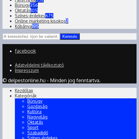
Bűnügy
356
Oktatás
105
Színes-érdekes
675
Online marketing kisokos
2
Kőbánya
195
Keresés
facebook
Adatvédelmi tájékoztató
Impresszum
© delpestonline.hu - Minden jog fenntartva.
Kezdőlap
Kategóriák
Bűnügy
Gazdaság
Kultúra
Nagyvilág
Oktatás
Sport
Szabadidő
Színes-érdekes