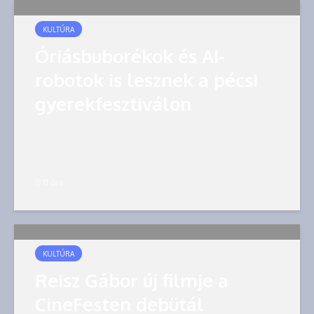
KULTÚRA
Óriásbuborékok és AI-
robotok is lesznek a pécsi
gyerekfesztiválon
11 óra
KULTÚRA
Reisz Gábor új filmje a
CineFesten debütál