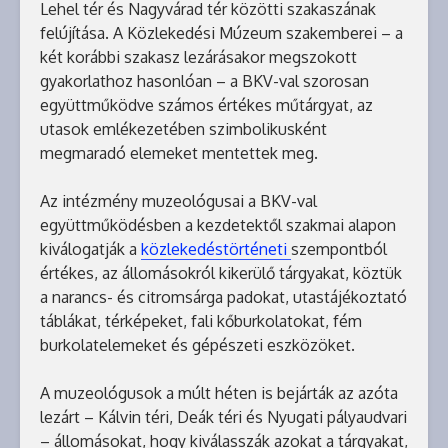
Lehel tér és Nagyvárad tér közötti szakaszának
felújítása. A Közlekedési Múzeum szakemberei – a
két korábbi szakasz lezárásakor megszokott
gyakorlathoz hasonlóan – a BKV-val szorosan
együttműködve számos értékes műtárgyat, az
utasok emlékezetében szimbolikusként
megmaradó elemeket mentettek meg.
Az intézmény muzeológusai a BKV-val
együttműködésben a kezdetektől szakmai alapon
kiválogatják a
közlekedéstörténeti
szempontból
értékes, az állomásokról kikerülő tárgyakat, köztük
a narancs- és citromsárga padokat, utastájékoztató
táblákat, térképeket, fali kőburkolatokat, fém
burkolatelemeket és gépészeti eszközöket.
A muzeológusok a múlt héten is bejárták az azóta
lezárt – Kálvin téri, Deák téri és Nyugati pályaudvari
– állomásokat, hogy kiválasszák azokat a tárgyakat,