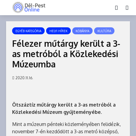
EGYÉB KATEGÓRIA
HELYI HÍREK
KŐBÁNYA
KULTÚRA
Félezer műtárgy került a 3-
as metróból a Közlekedési
Múzeumba
2020.11.16.
Ötszáztíz műtárgy került a 3-as metróból a
Közlekedési Múzeum gyűjteményébe.
Mint a múzeum pénteki közleményében felidézik,
november 7-én kezdődött a 3-as metró középső,