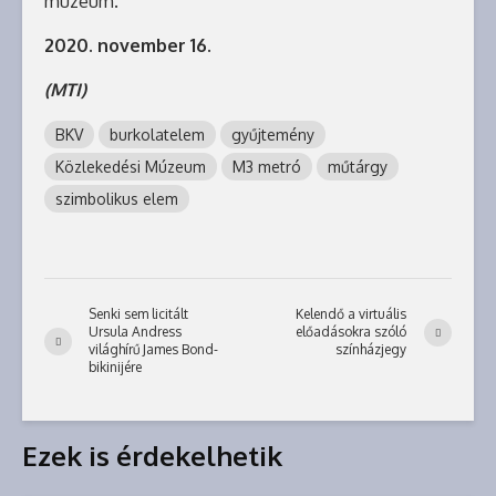
múzeum.
2020. november 16.
(MTI)
BKV
burkolatelem
gyűjtemény
Közlekedési Múzeum
M3 metró
műtárgy
szimbolikus elem
Senki sem licitált
Kelendő a virtuális
Ursula Andress
előadásokra szóló
világhírű James Bond-
színházjegy
bikinijére
Ezek is érdekelhetik