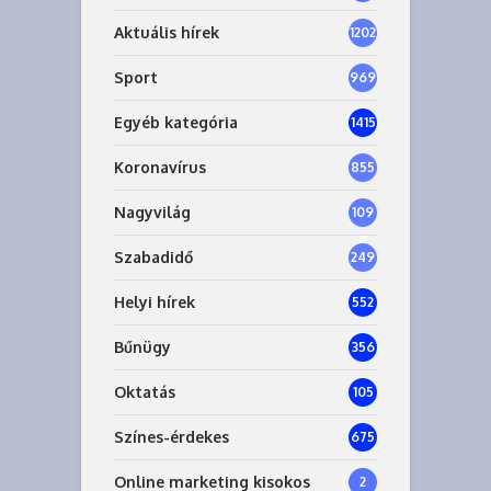
Aktuális hírek
1202
Sport
969
Egyéb kategória
1415
Koronavírus
855
Nagyvilág
109
8
Szabadidő
249
Helyi hírek
552
Bűnügy
356
Oktatás
105
Színes-érdekes
675
Online marketing kisokos
2