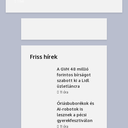
1 hét
Friss hírek
A GVH 48 millió
forintos bírságot
szabott ki a Lidl
üzletláncra
11 óra
Óriásbuborékok és
AI-robotok is
lesznek a pécsi
gyerekfesztiválon
11 óra