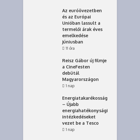
Az euróövezetben
és az Európai
Unióban lassult a
termelői árak éves
emelkedése
júniusban
11 óra
Reisz Gábor új filmje
a CineFesten
debütál
Magyarországon
1 nap
Energiatakarékosság
– Újabb
energiahatékonysági
intézkedéseket
vezet be a Tesco
1 nap