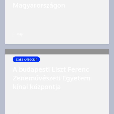
Magyarországon
1 nap
EGYÉB KATEGÓRIA
A budapesti Liszt Ferenc
Zeneművészeti Egyetem
kínai központja