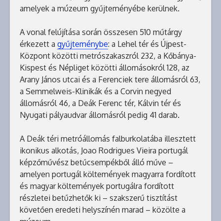
amelyek a múzeum gyűjteményébe kerülnek.
A vonal felújítása során összesen 510 műtárgy
érkezett a
gyűjteménybe
: a Lehel tér és Újpest-
Központ közötti metrószakaszról 232, a Kőbánya-
Kispest és Népliget közötti állomásokról 128, az
Arany János utcai és a Ferenciek tere állomásról 63,
a Semmelweis-Klinikák és a Corvin negyed
állomásról 46, a Deák Ferenc tér, Kálvin tér és
Nyugati pályaudvar állomásról pedig 41 darab.
A Deák téri metróállomás falburkolatába illesztett
ikonikus alkotás, Joao Rodrigues Vieira portugál
képzőművész betűcsempékből álló műve –
amelyen portugál költemények magyarra fordított
és magyar költemények portugálra fordított
részletei betűzhetők ki – szakszerű tisztítást
követően eredeti helyszínén marad – közölte a