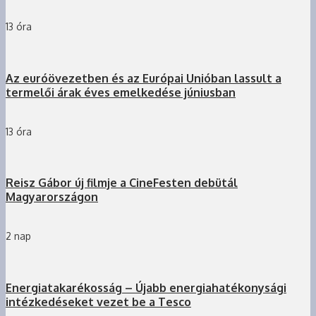
13 óra
Az euróövezetben és az Európai Unióban lassult a
termelői árak éves emelkedése júniusban
13 óra
Reisz Gábor új filmje a CineFesten debütál
Magyarországon
2 nap
Energiatakarékosság – Újabb energiahatékonysági
intézkedéseket vezet be a Tesco