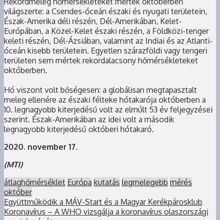
Rekordmeleg hőmérsékleteket mértek októberben
világszerte: a Csendes-óceán északi és nyugati területein,
Észak-Amerika déli részén, Dél-Amerikában, Kelet-
Európában, a Közel-Kelet északi részén, a Földközi-tenger
keleti részén, Dél-Ázsiában, valamint az Indiai és az Atlanti-
óceán kisebb területein. Egyetlen szárazföldi vagy tengeri
területen sem mértek rekordalacsony hőmérsékleteket
októberben.
Hó viszont volt bőségesen: a globálisan megtapasztalt
meleg ellenére az északi félteke hótakarója októberben a
10. legnagyobb kiterjedésű volt az elmúlt 53 év feljegyzései
szerint. Észak-Amerikában az idei volt a második
legnagyobb kiterjedésű októberi hótakaró.
2020. november 17.
(MTI)
átlaghőmérséklet
Európa
kutatás
legmelegebb
mérés
október
Együttműködik a MÁV-Start és a Magyar Kerékpárosklub
Koronavírus – A WHO vizsgálja a koronavírus olaszországi