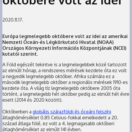
2020.11.17.
Európa legmelegebb októbere volt az idei az amerikai
Nemzeti Óceán-és Légkörkutató Hivatal (NOAA)
Országos Környezeti Információs Központjának (NCEI)
kutatói szerint.
A Föld egészét tekintve is a legmelegebbek közé tartozott
az elmúlt hónap, a rendszeres mérések kezdete óta ez volt
a negyedik legmelegebb október. Afrika számára ez a
második legmelegebb október a regionális mérések 1910-es
kezdete óta. A világ tíz legmelegebb októbere 2005 óta
történt, a legmelegebb hét október pedig az elmúlt hét évre
esett (2014 és 2020 között).
Októberben a
globális szárazföldi és óceáni felszíni
átlaghőmérséklet 0,85 Celsius-fokkal emelkedett a 20.
század átlaga fölé, ez volt a 4. legmagasabb októberi
átlaghőmérséklet az elmúlt 141 évben.