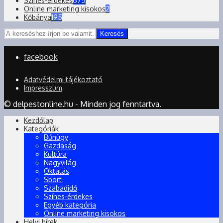
Színes-érdekes
675
Online marketing kisokos
2
Kőbánya
195
Keresés
facebook
Adatvédelmi tájékoztató
Impresszum
© delpestonline.hu - Minden jog fenntartva.
Kezdőlap
Kategóriák
Bűnügy
Gazdaság
Kultúra
Nagyvilág
Oktatás
Sport
Szabadidő
Színes-érdekes
Egyéb kategória
Online marketing kisokos
Helyi hírek