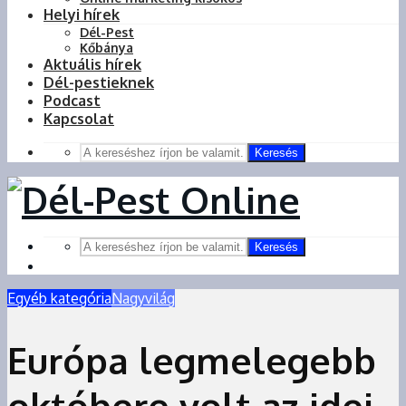
Helyi hírek
Dél-Pest
Kőbánya
Aktuális hírek
Dél-pestieknek
Podcast
Kapcsolat
Keresés
Keresés
Egyéb kategória
Nagyvilág
Európa legmelegebb
októbere volt az idei