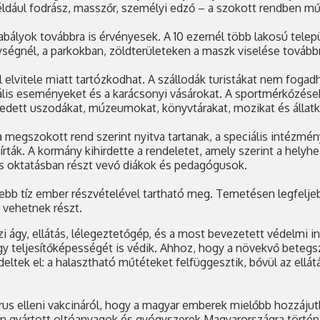
ldául fodrász, masszőr, személyi edző – a szokott rendben műkö
abályok továbbra is érvényesek. A 10 ezernél több lakosú telep
nységnél, a parkokban, zöldterületeken a maszk viselése tovább
elvitele miatt tartózkodhat. A szállodák turistákat nem fogadha
lis eseményeket és a karácsonyi vásárokat. A sportmérkőzések
 fedett uszodákat, múzeumokat, könyvtárakat, mozikat és állatk
 a megszokott rend szerint nyitva tartanak, a speciális intézm
rták. A kormány kihirdette a rendeletet, amely szerint a helyh
is oktatásban részt vevő diákok és pedagógusok.
jebb tíz ember részvételével tartható meg. Temetésen legfelj
vehetnek részt.
gy, ellátás, lélegeztetőgép, és a most bevezetett védelmi int
ügy teljesítőképességét is védik. Ahhoz, hogy a növekvő beteg
deltek el: a halasztható műtéteket felfüggesztik, bővül az ell
avírus elleni vakcináról, hogy a magyar emberek mielőbb hozzáju
ldön gyártott oltóanyagok és gyógyszerek Magyarországra törté