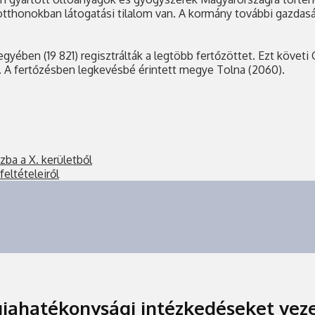
tthonokban látogatási tilalom van. A kormány további gazdas
egyében (19 821) regisztrálták a legtöbb fertőzöttet. Ezt köv
 A fertőzésben legkevésbé érintett megye Tolna (2060).
ba a X. kerületből
eltételeiről
iahatékonysági intézkedéseket veze