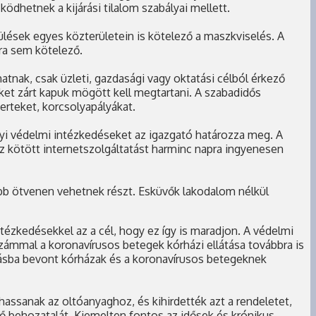
dhetnek a kijárási tilalom szabályai mellett.
ülések egyes közterületein is kötelező a maszkviselés. A
ra sem kötelező.
tnak, csak üzleti, gazdasági vagy oktatási célból érkező
et zárt kapuk mögött kell megtartani. A szabadidős
erteket, korcsolyapályákat.
ényi védelmi intézkedéseket az igazgató határozza meg. A
ez kötött internetszolgáltatást harminc napra ingyenesen
ebb ötvenen vehetnek részt. Esküvők lakodalom nélkül
ézkedésekkel az a cél, hogy ez így is maradjon. A védelmi
számmal a koronavírusos betegek kórházi ellátása továbbra is
átásba bevont kórházak és a koronavírusos betegeknek
thassanak az oltóanyaghoz, és kihirdették azt a rendeletet,
nő behozatalát. Kiemelten fontos az idősek és krónikus