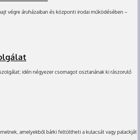
 hajt végre áruházaiban és központi irodai működésében –
olgálat
szolgálat; idén négyezer csomagot osztanának ki rászoruló
lnek, amelyekből bárki feltöltheti a kulacsát vagy palackját