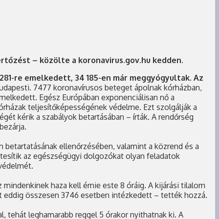
ertőzést – közölte a koronavirus.gov.hu kedden.
281-re emelkedett, 34 185-en már meggyógyultak. Az
 budapesti. 7477 koronavírusos beteget ápolnak kórházban,
emelkedett. Egész Európában exponenciálisan nő a
kórházak teljesítőképességének védelme. Ezt szolgálják a
ét kérik a szabályok betartásában – írták. A rendőrség
bezárja.
lom betartatásának ellenőrzésében, valamint a közrend és a
tesítik az egészségügyi dolgozókat olyan feladatok
 védelmét.
 mindenkinek haza kell érnie este 8 óráig. A kijárási tilalom
tt eddig összesen 3746 esetben intézkedett – tették hozzá.
al, tehát leghamarabb reggel 5 órakor nyithatnak ki. A