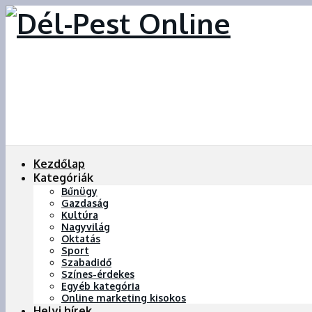
Kezdőlap
Kategóriák
Bűnügy
Gazdaság
Kultúra
Nagyvilág
Oktatás
Sport
Szabadidő
Színes-érdekes
Egyéb kategória
Online marketing kisokos
Helyi hírek