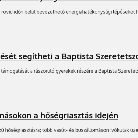
, rövid időn belül bevezethető energiahatékonysági lépéseket
ését segítheti a Baptista Szeretetsz
támogatását a rászoruló gyerekek részére a Baptista Szeretet
omásokon a hőségriasztás idején
 hőségriasztásra; több vasút- és buszállomáson ivókutak üzeme