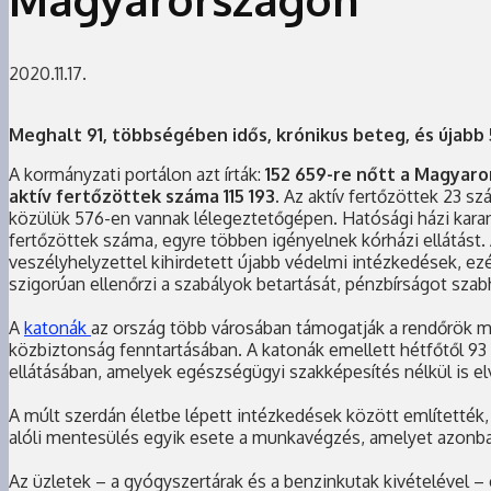
2020.11.17.
Meghalt 91, többségében idős, krónikus beteg, és újabb
A kormányzati portálon azt írták:
152 659-re nőtt a Magyaro
aktív fertőzöttek száma 115 193.
Az aktív fertőzöttek 23 s
közülük 576-en vannak lélegeztetőgépen. Hatósági házi kara
fertőzöttek száma, egyre többen igényelnek kórházi ellátást. 
veszélyhelyzettel kihirdetett újabb védelmi intézkedések, e
szigorúan ellenőrzi a szabályok betartását, pénzbírságot szabha
A
katonák
az ország több városában támogatják a rendőrök munk
közbiztonság fenntartásában. A katonák emellett hétfőtől 93
ellátásában, amelyek egészségügyi szakképesítés nélkül is el
A múlt szerdán életbe lépett intézkedések között említették, h
alóli mentesülés egyik esete a munkavégzés, amelyet azonban
Az üzletek – a gyógyszertárak és a benzinkutak kivételével – e