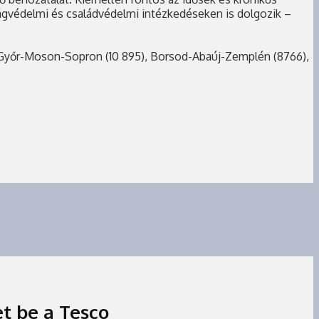
ágvédelmi és családvédelmi intézkedéseken is dolgozik –
eti Győr-Moson-Sopron (10 895), Borsod-Abaúj-Zemplén (8766),
t be a Tesco