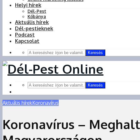
Helyi hírek
Dél-Pest
Kőbánya
Aktuális hírek
Dél-pestieknek
Podcast
Kapcsolat
Keresés
Keresés
Aktuális hírek
Koronavírus
Koronavírus – Meghalt
Magyarországon