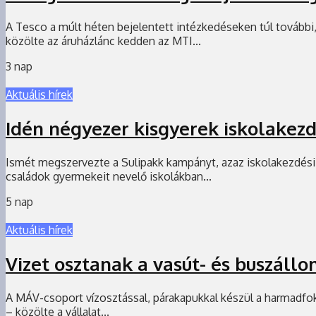
A Tesco a múlt héten bejelentett intézkedéseken túl további
közölte az áruházlánc kedden az MTI...
3 nap
Aktuális hírek
Idén négyezer kisgyerek iskolakezd
Ismét megszervezte a Sulipakk kampányt, azaz iskolakezdési 
családok gyermekeit nevelő iskolákban...
5 nap
Aktuális hírek
Vizet osztanak a vasút- és buszáll
A MÁV-csoport vízosztással, párakapukkal készül a harmadfokú
– közölte a vállalat...