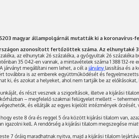
 5203 magyar állampolgárnál mutatták ki a koronavírus-f
rszágon azonosított fertőzöttek száma. Az elhunytaké 3
zázaléka, az elhunytak 26 százaléka, a gyógyultak 26 százaléka
nténban 35 042-en vannak, a mintavételek száma 1 388 132-re 
A járványt megállítani nem lehet, a cél a
járvány
lassítása és a 
zért továbbra is az emberek együttműködését és fegyelmezettség
t ki, és azokat a helyeket, ahol nem tartják be az előírásokat, 
áját, és részt vesznek a szigorítások, illetve a kijárási tila
 kórházban – megfelelő szakmai felügyelet mellett – tehermen
végezhetők, és ellátják az egyes kijelölt intézmények őrzését,
ogy este 8 óra és reggel 5 óra között kijárási tilalom van, azaz
 igazolni kell. A rendőrség a kijárási tilalom megszegése mia
ste 7 óráig maradhatnak nyitva, majd a kijárási tilalom lejártáv