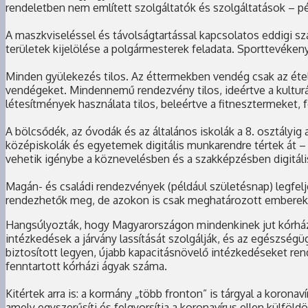
rendeletben nem említett szolgáltatók és szolgáltatások – pé
A maszkviseléssel és távolságtartással kapcsolatos eddigi sz
területek kijelölése a polgármesterek feladata. Sporttevéke
Minden gyülekezés tilos. Az éttermekben vendég csak az étel 
vendégeket. Mindennemű rendezvény tilos, ideértve a kulturá
létesítmények használata tilos, beleértve a fitnesztermeket,
A bölcsődék, az óvodák és az általános iskolák a 8. osztályig
középiskolák és egyetemek digitális munkarendre tértek át – í
vehetik igénybe a köznevelésben és a szakképzésben digitál
Magán- és családi rendezvények (például születésnap) legfel
rendezhetők meg, de azokon is csak meghatározott emberek 
Hangsúlyozták, hogy Magyarországon mindenkinek jut kórházi á
intézkedések a járvány lassítását szolgálják, és az egészség
biztosított legyen, újabb kapacitásnövelő intézkedéseket ren
fenntartott kórházi ágyak száma.
Kitértek arra is: a kormány „több fronton” is tárgyal a koron
amely egyszerűsíti és felgyorsítja a koronavírus ellen külfö