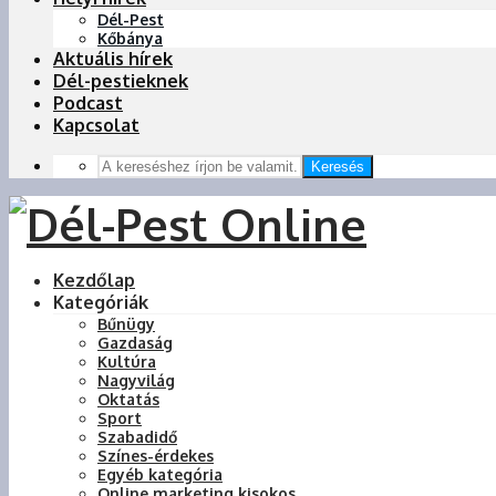
Dél-Pest
Kőbánya
Aktuális hírek
Dél-pestieknek
Podcast
Kapcsolat
Keresés
Kezdőlap
Kategóriák
Bűnügy
Gazdaság
Kultúra
Nagyvilág
Oktatás
Sport
Szabadidő
Színes-érdekes
Egyéb kategória
Online marketing kisokos