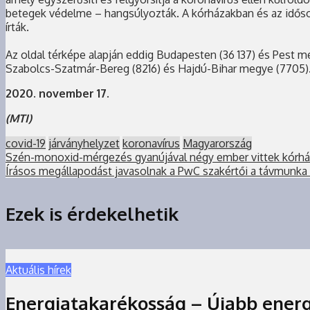
betegek védelme – hangsúlyozták. A kórházakban és az időso
írták.
Az oldal térképe alapján eddig Budapesten (36 137) és Pest m
Szabolcs-Szatmár-Bereg (8216) és Hajdú-Bihar megye (7705).
2020. november 17.
(MTI)
covid-19
járványhelyzet
koronavírus
Magyarország
Szén-monoxid-mérgezés gyanújával négy ember vittek kórház
Írásos megállapodást javasolnak a PwC szakértői a távmunka f
Ezek is érdekelhetik
Aktuális hírek
Energiatakarékosság – Újabb energ