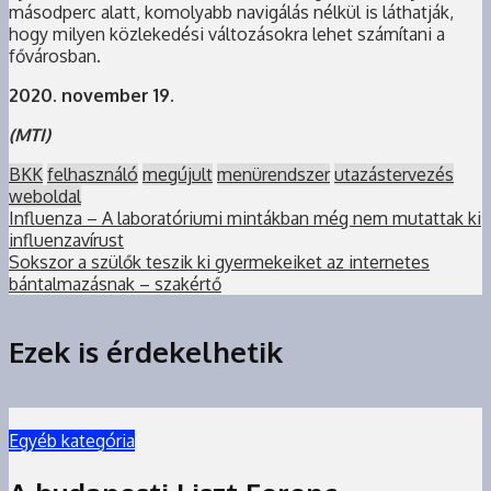
másodperc alatt, komolyabb navigálás nélkül is láthatják,
hogy milyen közlekedési változásokra lehet számítani a
fővárosban.
2020. november 19.
(MTI)
BKK
felhasználó
megújult
menürendszer
utazástervezés
weboldal
Influenza – A laboratóriumi mintákban még nem mutattak ki
influenzavírust
Sokszor a szülők teszik ki gyermekeiket az internetes
bántalmazásnak – szakértő
Ezek is érdekelhetik
Egyéb kategória