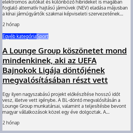
elektromos autókat és különböző hibrideket is magában
foglaló alternatív hajtású járművek (NEV) eladása májusban
a kínai járműgyártók szakmai képviseleti szervezetének...
2 hónap
Egyéb kategória
Sport
A Lounge Group köszönetet mond
mindenkinek, aki az UEFA
Bajnokok Ligája döntőjének
megvalósításában részt vett
Egy ilyen nagyszabású projekt előkészítése hosszú időt
vesz, illetve vett igénybe. A BL-döntő megvalósításán a
Lounge Group munkatársai, valamint a teljesítésbe bevont
magyar vállalkozások közel egy éve dolgoztak. A...
2 hónap