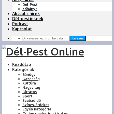
Dél-Pest
Kőbánya
Aktuális hírek
Dél-pestieknek
Podcast
Kapcsolat
Keresés
Kezdőlap
Kategóriák
Bűnügy
Gazdaság
Kultúra
Nagyvilág
Oktatás
Sport
Szabadidő
Színes-érdekes
Egyéb kategória
Online marketing kisokos