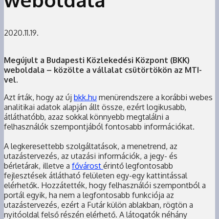
2020.11.19.
Megújult a Budapesti Közlekedési Központ (BKK)
weboldala – közölte a vállalat csütörtökön az MTI-
vel.
Azt írták, hogy az új
bkk.hu
menürendszere a korábbi webes
analitikai adatok alapján állt össze, ezért logikusabb,
átláthatóbb, azaz sokkal könnyebb megtalálni a
felhasználók szempontjából fontosabb információkat.
A legkeresettebb szolgáltatások, a menetrend, az
utazástervezés, az utazási információk, a jegy- és
bérletárak, illetve a
fővárost
érintő legfontosabb
fejlesztések átlátható felületen egy-egy kattintással
elérhetők. Hozzátették, hogy felhasználói szempontból a
portál egyik, ha nem a legfontosabb funkciója az
utazástervezés, ezért a Futár külön ablakban, rögtön a
nyitóoldal felső részén elérhető. A látogatók néhány