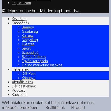
Impresszum
© delpestonline.hu - Minden jog fenntartva.
Kezdőlap
Kategóriák
Bűnügy
Gazdaság
Kultúra
Nagyvilág
Oktatás
Sport
Szabadidő
Színes-érdekes
Egyéb kategória
Online marketing kisokos
Helyi hírek
Dél-Pest
Kőbánya
Aktuális hírek
Dél-pestieknek
Podcast
Kapcsolat
Weboldalunkon cookie-kat használunk az optimális
működés érdekében.
Beállítások
Elfogad