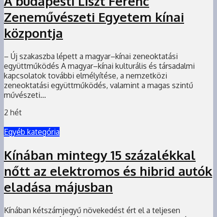
A budapesti Liszt Ferenc
Zeneművészeti Egyetem kínai
központja
– Új szakaszba lépett a magyar–kínai zeneoktatási
együttműködés A magyar–kínai kulturális és társadalmi
kapcsolatok további elmélyítése, a nemzetközi
zeneoktatási együttműködés, valamint a magas szintű
művészeti...
2 hét
Egyéb kategória
Kínában mintegy 15 százalékkal
nőtt az elektromos és hibrid autók
eladása májusban
Kínában kétszámjegyű növekedést ért el a teljesen