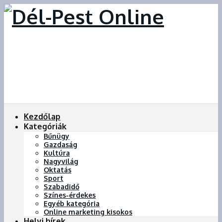
Kezdőlap
Kategóriák
Bűnügy
Gazdaság
Kultúra
Nagyvilág
Oktatás
Sport
Szabadidő
Színes-érdekes
Egyéb kategória
Online marketing kisokos
Helyi hírek