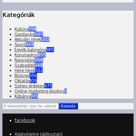
Kategóriák
Kultúra
798
Gazdaság
1687
Aktuális hírek
1202
Sport
969
Egyéb kategória
1415
Koronavírus
855
Nagyvilág
1098
Szabadidő
249
Helyi hírek
552
Bűnügy
356
Oktatás
105
Színes-érdekes
675
Online marketing kisokos
2
Kőbánya
195
Keresés
facebook
Adatvédelmi tájékoztató