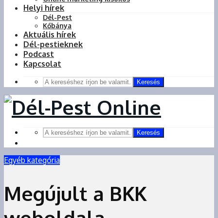
Helyi hírek
Dél-Pest
Kőbánya
Aktuális hírek
Dél-pestieknek
Podcast
Kapcsolat
Keresés
Keresés
Egyéb kategória
Megújult a BKK
weboldala