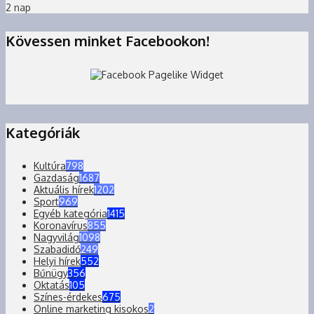
2 nap
Kövessen minket Facebookon!
Kategóriák
Kultúra
798
Gazdaság
1687
Aktuális hírek
1202
Sport
969
Egyéb kategória
1415
Koronavírus
855
Nagyvilág
1098
Szabadidő
249
Helyi hírek
552
Bűnügy
356
Oktatás
105
Színes-érdekes
675
Online marketing kisokos
2