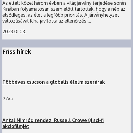
Az eltelt közel három évben a világjárvány terjedése során
Kínában folyamatosan szem előtt tartották, hogy a nép az
elsődleges, az élet a legfőbb prioritás. A járványhelyzet
változásával Kína javította az ellenőrzési...
2023.01.03.
Friss hírek
Többéves csúcson a globális élelmiszerárak
9 óra
Antal Nimród rendezi Russell Crowe új sci-fi
akciófilmjét