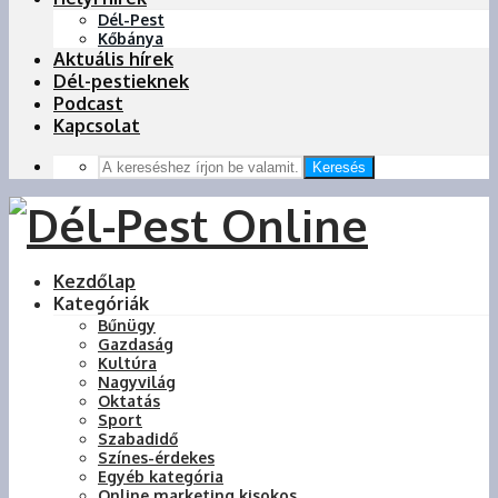
Dél-Pest
Kőbánya
Aktuális hírek
Dél-pestieknek
Podcast
Kapcsolat
Keresés
Kezdőlap
Kategóriák
Bűnügy
Gazdaság
Kultúra
Nagyvilág
Oktatás
Sport
Szabadidő
Színes-érdekes
Egyéb kategória
Online marketing kisokos