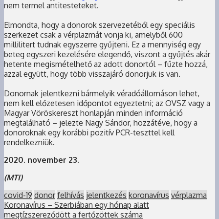
nem termel antitesteteket.
Elmondta, hogy a donorok szervezetéből egy speciális
szerkezet csak a vérplazmát vonja ki, amelyből 600
millilitert tudnak egyszerre gyűjteni. Ez a mennyiség egy
beteg egyszeri kezelésére elegendő, viszont a gyűjtés akár
hetente megismételhető az adott donortól – fűzte hozzá,
azzal együtt, hogy több visszajáró donorjuk is van.
Donornak jelentkezni bármelyik véradóállomáson lehet,
nem kell előzetesen időpontot egyeztetni; az OVSZ vagy a
Magyar Vöröskereszt honlapján minden információ
megtalálható – jelezte Nagy Sándor, hozzátéve, hogy a
donoroknak egy korábbi pozitív PCR-teszttel kell
rendelkezniük.
2020. november 23.
(MTI)
covid-19
donor
felhívás
jelentkezés
koronavírus
vérplazma
Koronavírus – Szerbiában egy hónap alatt
megtízszereződött a fertőzöttek száma