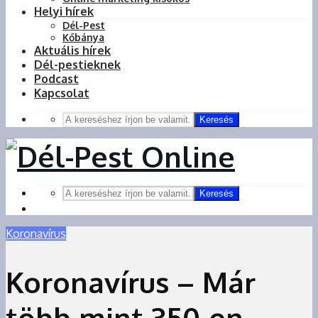
Helyi hírek
Dél-Pest
Kőbánya
Aktuális hírek
Dél-pestieknek
Podcast
Kapcsolat
Keresés
Keresés
Koronavírus
Koronavírus – Már
több mint 350-en