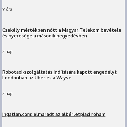
9 óra
Csekély mértékben nőtt a Magyar Telekom bevétele
és nyeresége a második negyedévben
2 nap
Robotaxi-szolgáltatás indítására kapott engedélyt
Londonban az Uber és a Wayve
2 nap
Ingatlan.com: elmaradt az albérletpiaci roham