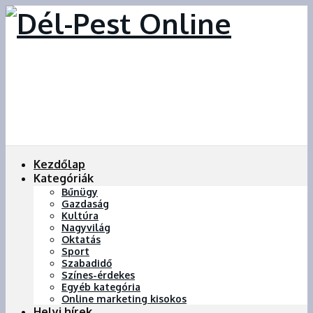
Kezdőlap
Kategóriák
Bűnügy
Gazdaság
Kultúra
Nagyvilág
Oktatás
Sport
Szabadidő
Színes-érdekes
Egyéb kategória
Online marketing kisokos
Helyi hírek