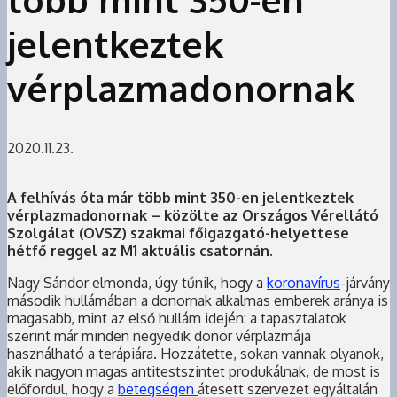
jelentkeztek
vérplazmadonornak
2020.11.23.
A felhívás óta már több mint 350-en jelentkeztek
vérplazmadonornak – közölte az Országos Vérellátó
Szolgálat (OVSZ) szakmai főigazgató-helyettese
hétfő reggel az M1 aktuális csatornán.
Nagy Sándor elmonda, úgy tűnik, hogy a
koronavírus
-járvány
második hullámában a donornak alkalmas emberek aránya is
magasabb, mint az első hullám idején: a tapasztalatok
szerint már minden negyedik donor vérplazmája
használható a terápiára. Hozzátette, sokan vannak olyanok,
akik nagyon magas antitestszintet produkálnak, de most is
előfordul, hogy a
betegségen
átesett szervezet egyáltalán