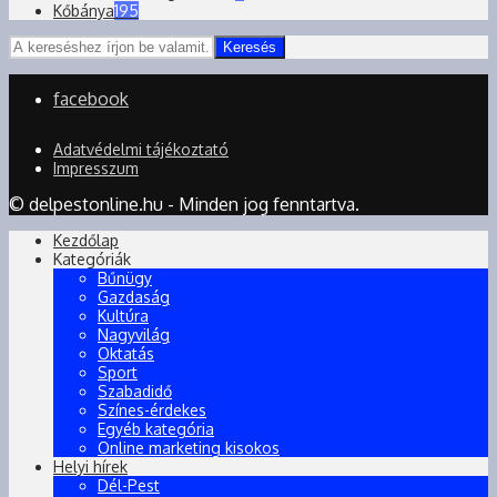
Kőbánya
195
Keresés
facebook
Adatvédelmi tájékoztató
Impresszum
© delpestonline.hu - Minden jog fenntartva.
Kezdőlap
Kategóriák
Bűnügy
Gazdaság
Kultúra
Nagyvilág
Oktatás
Sport
Szabadidő
Színes-érdekes
Egyéb kategória
Online marketing kisokos
Helyi hírek
Dél-Pest