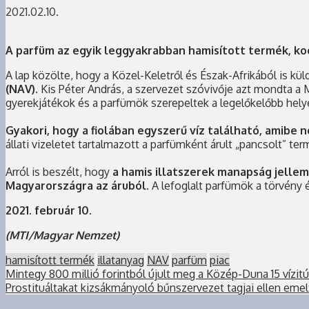
2021.02.10.
A parfüm az egyik leggyakrabban hamisított termék, koc
A lap közölte, hogy a Közel-Keletről és Észak-Afrikából is kül
(NAV).
Kis Péter András, a szervezet szóvivője azt mondta a 
gyerekjátékok és a parfümök szerepeltek a legelőkelőbb hely
Gyakori, hogy a fiolában egyszerű víz található, amibe
állati vizeletet tartalmazott a parfümként árult „pancsolt” ter
Arról is beszélt, hogy
a hamis illatszerek manapság jellem
Magyarországra az áruból.
A lefoglalt parfümök a törvény
2021. február 10.
(MTI/Magyar Nemzet)
hamisított termék
illatanyag
NAV
parfüm
piac
Mintegy 800 millió forintból újult meg a Közép-Duna 15 vízit
Prostituáltakat kizsákmányoló bűnszervezet tagjai ellen eme