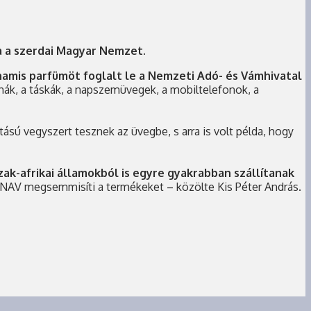
ta a szerdai Magyar Nemzet.
 hamis parfümöt foglalt le a Nemzeti Adó- és Vámhivatal
uhák, a táskák, a napszemüvegek, a mobiltelefonok, a
sú vegyszert tesznek az üvegbe, s arra is volt példa, hogy
ak-afrikai államokból is egyre gyakrabban szállítanak
a NAV megsemmisíti a termékeket – közölte Kis Péter András.