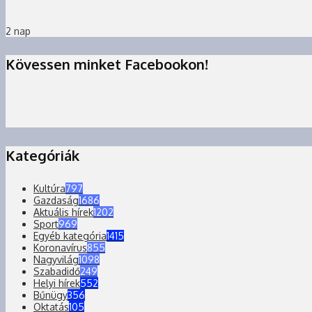
2 nap
Kövessen minket Facebookon!
Kategóriák
Kultúra
797
Gazdaság
1686
Aktuális hírek
1202
Sport
969
Egyéb kategória
1415
Koronavírus
855
Nagyvilág
1098
Szabadidő
249
Helyi hírek
552
Bűnügy
356
Oktatás
105