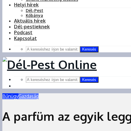
Helyi hírek
Dél-Pest
Kőbánya
Aktuális hírek
Dél-pestieknek
Podcast
Kapcsolat
Keresés
Keresés
Bűnügy
Gazdaság
A parfüm az egyik leg