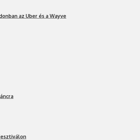
ndonban az Uber és a Wayve
láncra
fesztiválon