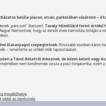
kázatos belőle piacon, utcán, parkolóban vásárolni – ír
denek „pancsolt” illatszert.
Tavaly félmilliárd forint értékű
Magyar Nemzetnek, hogy az elmúlt évek hamisítási listáján a r
eken.
 némi illatanyagot csepegtetnek.
Rosszabb esetben káros hatá
mék – ismertette az utóbbi idők tapasztalatait.
zően a Távol-Keletről érkeznek, de közel-keleti vagy ész
 értelmében nem kerülhetnek vissza a piaci forgalomba, ezért 
úra megállóhelye
lt vádat az ügyészség