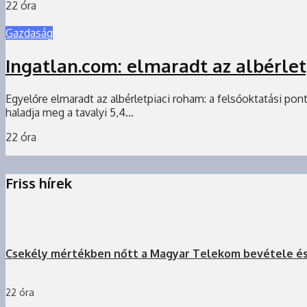
22 óra
Gazdaság
Ingatlan.com: elmaradt az albérle
Egyelőre elmaradt az albérletpiaci roham: a felsőoktatási pon
haladja meg a tavalyi 5,4...
22 óra
Friss hírek
Csekély mértékben nőtt a Magyar Telekom bevétele é
22 óra