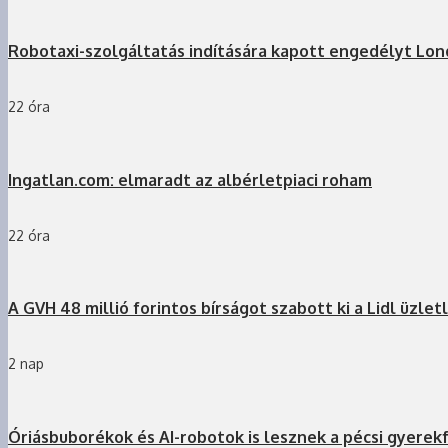
Robotaxi-szolgáltatás indítására kapott engedélyt Lo
22 óra
Ingatlan.com: elmaradt az albérletpiaci roham
22 óra
A GVH 48 millió forintos bírságot szabott ki a Lidl üzlet
2 nap
Óriásbuborékok és AI-robotok is lesznek a pécsi gyerek