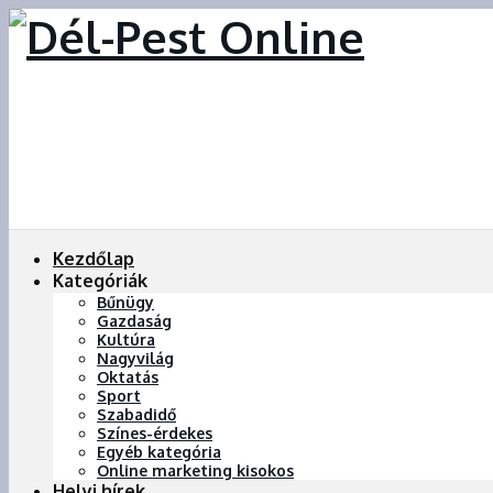
Kezdőlap
Kategóriák
Bűnügy
Gazdaság
Kultúra
Nagyvilág
Oktatás
Sport
Szabadidő
Színes-érdekes
Egyéb kategória
Online marketing kisokos
Helyi hírek