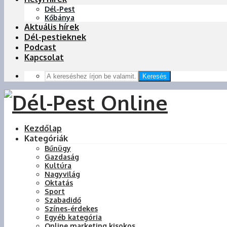
Dél-Pest
Kőbánya
Aktuális hírek
Dél-pestieknek
Podcast
Kapcsolat
Keresés
Kezdőlap
Kategóriák
Bűnügy
Gazdaság
Kultúra
Nagyvilág
Oktatás
Sport
Szabadidő
Színes-érdekes
Egyéb kategória
Online marketing kisokos