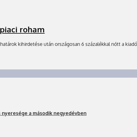
tpiaci roham
thatárok kihirdetése után országosan 6 százalékkal nőtt a kiadó
s nyeresége a második negyedévben