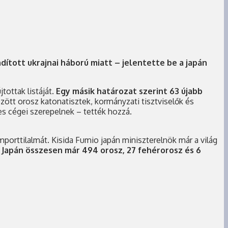
dított ukrajnai háború miatt – jelentette be a japán
ottak listáját.
Egy másik határozat szerint 63 újabb
zött orosz katonatisztek, kormányzati tisztviselők és
s cégei szerepelnek – tették hozzá.
porttilalmát. Kisida Fumio japán miniszterelnök már a világ
.
Japán összesen már 494 orosz, 27 fehérorosz és 6