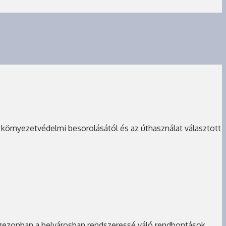
ű környezetvédelmi besorolásától és az úthasználat választott
aszezonban a belvárosban rendszeressé váló rendbontások