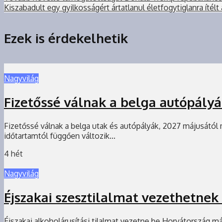
Kiszabadult egy gyilkosságért ártatlanul életfogytiglanra ítélt 
Ezek is érdekelhetik
Nagyvilág
Fizetőssé válnak a belga autópályá
Fizetőssé válnak a belga utak és autópályák, 2027 májusától 
időtartamtól függően változik...
4 hét
Nagyvilág
Éjszakai szesztilalmat vezethetnek
Éjszakai alkoholárusítási tilalmat vezetne be Horvátország 