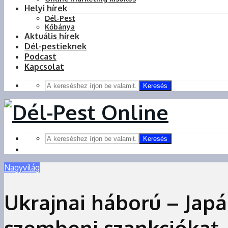
Helyi hírek
Dél-Pest
Kőbánya
Aktuális hírek
Dél-pestieknek
Podcast
Kapcsolat
Keresés
Keresés
Nagyvilág
Ukrajnai háború – Jap
szembeni szankciókat