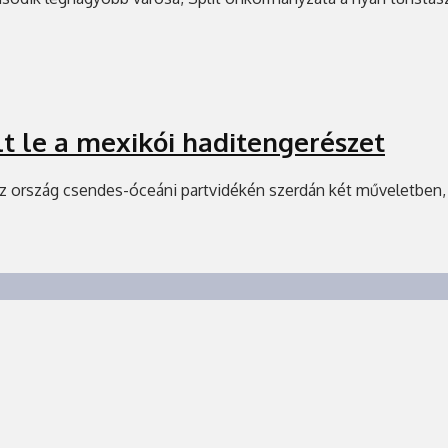
t le a mexikói haditengerészet
az ország csendes-óceáni partvidékén szerdán két műveletben, é