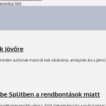
amerikai férfi
k jövőre
minden autósnak matricát kell vásárolnia, amelynek ára a járm
 be Splitben a rendbontások miatt
második legnagyobb városa, Split önkormányzata a nyári turist