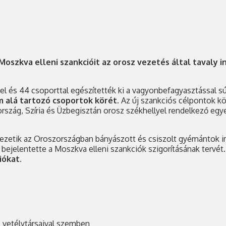
oszkva elleni szankcióit az orosz vezetés által tavaly in
 és 44 csoporttal egészítették ki a vagyonbefagyasztással sújt
om alá tartozó csoportok körét.
Az új szankciós célpontok kö
szág, Szíria és Üzbegisztán orosz székhellyel rendelkező egye
vezetik az Oroszországban bányászott és csiszolt gyémántok im
n bejelentette a Moszkva elleni szankciók szigorításának tervét
iókat.
 vetélytársaival szemben