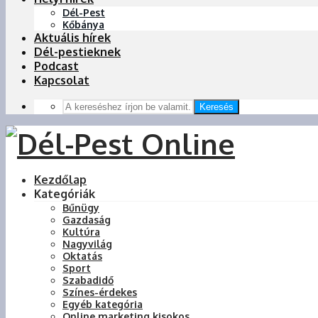
Dél-Pest
Kőbánya
Aktuális hírek
Dél-pestieknek
Podcast
Kapcsolat
Keresés
Kezdőlap
Kategóriák
Bűnügy
Gazdaság
Kultúra
Nagyvilág
Oktatás
Sport
Szabadidő
Színes-érdekes
Egyéb kategória
Online marketing kisokos