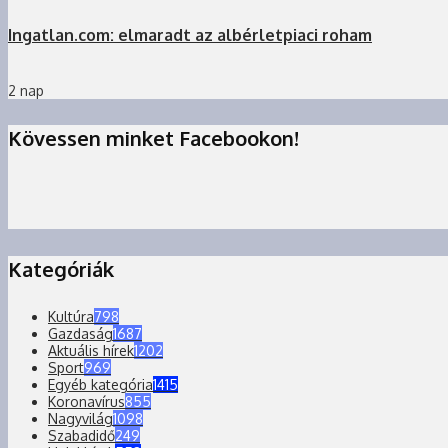
Ingatlan.com: elmaradt az albérletpiaci roham
2 nap
Kövessen minket Facebookon!
Kategóriák
Kultúra
798
Gazdaság
1687
Aktuális hírek
1202
Sport
969
Egyéb kategória
1415
Koronavírus
855
Nagyvilág
1098
Szabadidő
249