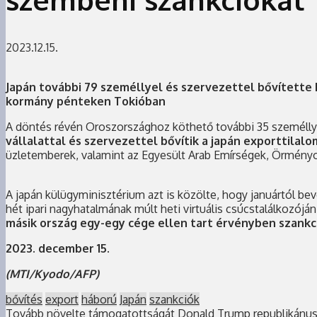
2023.12.15.
Japán további 79 személlyel és szervezettel bővítette M
kormány pénteken Tokióban
A döntés révén Oroszországhoz köthető további 35 személlyel
vállalattal és szervezettel bővítik a japán exporttilal
üzletemberek, valamint az Egyesült Arab Emírségek, Örményor
A japán külügyminisztérium azt is közölte, hogy januártól be
hét ipari nagyhatalmának múlt heti virtuális csúcstalálkozójá
másik ország egy-egy cége ellen tart érvényben szankc
2023. december 15.
(MTI/Kyodo/AFP)
bővítés
export
háború
Japán
szankciók
Tovább növelte támogatottságát Donald Trump republikánus