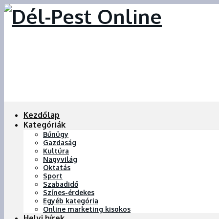
Kezdőlap
Kategóriák
Bűnügy
Gazdaság
Kultúra
Nagyvilág
Oktatás
Sport
Szabadidő
Színes-érdekes
Egyéb kategória
Online marketing kisokos
Helyi hírek