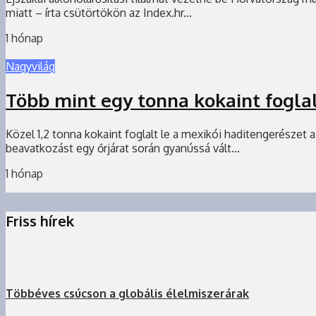
miatt – írta csütörtökön az Index.hr...
1 hónap
Nagyvilág
Több mint egy tonna kokaint foglal
Közel 1,2 tonna kokaint foglalt le a mexikói haditengerészet 
beavatkozást egy őrjárat során gyanússá vált...
1 hónap
Friss hírek
Többéves csúcson a globális élelmiszerárak