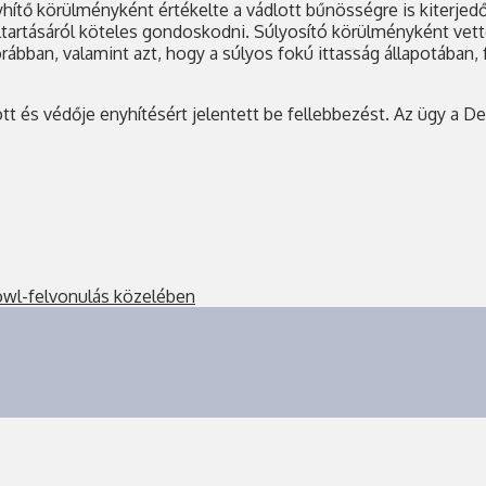
enyhítő körülményként értékelte a vádlott bűnösségre is kiterje
tartásáról köteles gondoskodni. Súlyosító körülményként vette
rábban, valamint azt, hogy a súlyos fokú ittasság állapotában,
ott és védője enyhítésért jelentett be fellebbezést. Az ügy a 
owl-felvonulás közelében