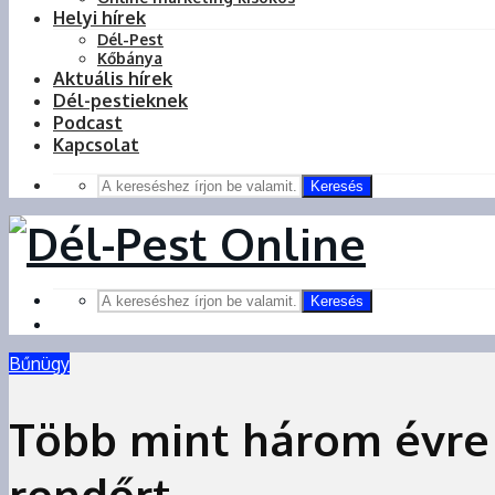
Helyi hírek
Dél-Pest
Kőbánya
Aktuális hírek
Dél-pestieknek
Podcast
Kapcsolat
Keresés
Keresés
Bűnügy
Több mint három évre í
rendőrt