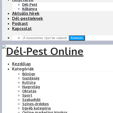
Dél-Pest
Kőbánya
Aktuális hírek
Dél-pestieknek
Podcast
Kapcsolat
Keresés
Kezdőlap
Kategóriák
Bűnügy
Gazdaság
Kultúra
Nagyvilág
Oktatás
Sport
Szabadidő
Színes-érdekes
Egyéb kategória
Online marketing kisokos