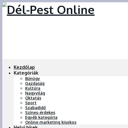
Kezdőlap
Kategóriák
Bűnügy
Gazdaság
Kultúra
Nagyvilág
Oktatás
Sport
Szabadidő
Színes-érdekes
Egyéb kategória
Online marketing kisokos
Helyi hírek