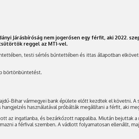
ányi Járásbíróság nem jogerősen egy férfit, aki 2022. 
sütörtök reggel az MTI-vel.
bűntettében, testi sértés bűntettében és ittas állapotban elkö
ap börtönbüntetést.
ajdú-Bihar vármegyei bank épülete előtt kezdtek el követni. A s
hangjelzés használatával próbálták megállítani a férfit, aki m
ott az ingatlanba, és bezárkózott nappaliba. Miután bejuttak a 
mazni a férfival szemben. A vádlott folyamatosan ellenállt, maj