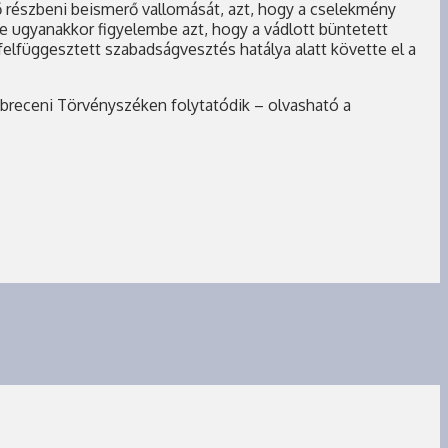
dő részbeni beismerő vallomását, azt, hogy a cselekmény
 ugyanakkor figyelembe azt, hogy a vádlott büntetett
 felfüggesztett szabadságvesztés hatálya alatt követte el a
Debreceni Törvényszéken folytatódik – olvasható a