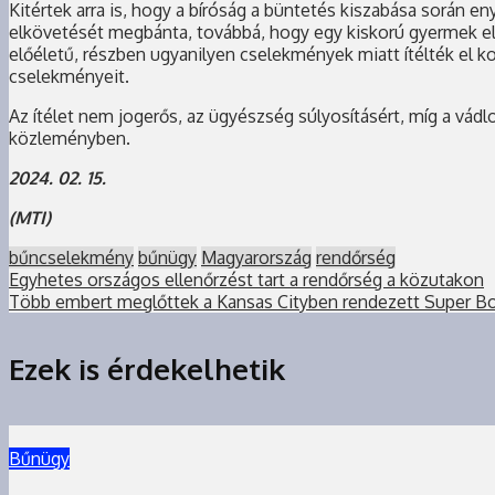
Kitértek arra is, hogy a bíróság a büntetés kiszabása során 
elkövetését megbánta, továbbá, hogy egy kiskorú gyermek el
előéletű, részben ugyanilyen cselekmények miatt ítélték el ko
cselekményeit.
Az ítélet nem jogerős, az ügyészség súlyosításért, míg a vádl
közleményben.
2024. 02. 15.
(MTI)
bűncselekmény
bűnügy
Magyarország
rendőrség
Egyhetes országos ellenőrzést tart a rendőrség a közutakon
Több embert meglőttek a Kansas Cityben rendezett Super B
Ezek is érdekelhetik
Bűnügy