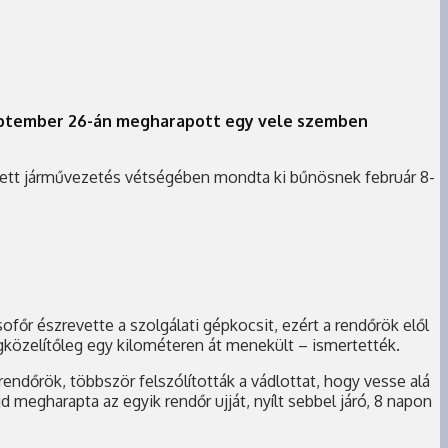
szeptember 26-án megharapott egy vele szemben
vetett járművezetés vétségében mondta ki bűnösnek február 8-
ofőr észrevette a szolgálati gépkocsit, ezért a rendőrök elől
egközelítőleg egy kilométeren át menekült – ismertették.
rendőrök, többször felszólították a vádlottat, hogy vesse alá
d megharapta az egyik rendőr ujját, nyílt sebbel járó, 8 napon