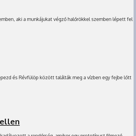
szemben, aki a munkájukat végző halőrökkel szemben lépett fel
epezd és Révfülöp között találták meg a vízben egy fejbe lőtt
 ellen
akadályozott a rendőrség, amikor egy prototípust filmező