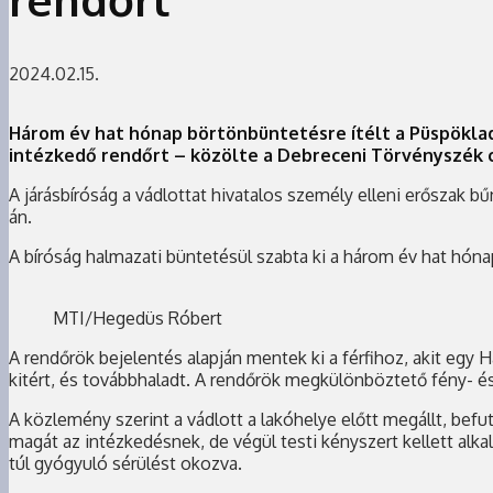
2024.02.15.
Három év hat hónap börtönbüntetésre ítélt a Püspöklad
intézkedő rendőrt – közölte a Debreceni Törvényszék c
A járásbíróság a vádlottat hivatalos személy elleni erőszak 
án.
A bíróság halmazati büntetésül szabta ki a három év hat hón
MTI/Hegedüs Róbert
A rendőrök bejelentés alapján mentek ki a férfihoz, akit egy H
kitért, és továbbhaladt. A rendőrök megkülönböztető fény- és 
A közlemény szerint a vádlott a lakóhelye előtt megállt, befut
magát az intézkedésnek, de végül testi kényszert kellett alkal
túl gyógyuló sérülést okozva.