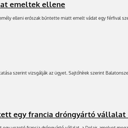
dat emeltek ellene
emély elleni erőszak bűntette miatt emelt vádat egy férfival 
tatása szerint vizsgálják az ügyet. Sajtóhírek szerint Balatonsz
ett egy francia dróngyártó vállalat
 egy vezető francia dróngyártó vállalat, a Delair, amelyet meg