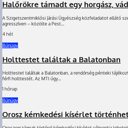
Halőrökre támadt egy horgász, vá
A Szigetszentmiklósi Járási Ügyészség közfeladatot ellátó sz
agresszíven – közölte a Pest...
4 hét
Bűnügy
Holttestet találtak a Balatonban
Holttestet találtak a Balatonban, a rendőrség pénteki tájékoz
férfi holttestét. Az MTI úgy...
1 hónap
Bűnügy
Orosz kémkedési kísérlet történhet
Oroszországnak történő kémkedési kísérlet célpontja lehetett