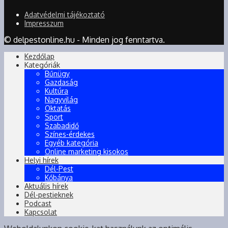
Adatvédelmi tájékoztató
Impresszum
© delpestonline.hu - Minden jog fenntartva.
Kezdőlap
Kategóriák
Bűnügy
Gazdaság
Kultúra
Nagyvilág
Oktatás
Sport
Szabadidő
Színes-érdekes
Egyéb kategória
Online marketing kisokos
Helyi hírek
Dél-Pest
Kőbánya
Aktuális hírek
Dél-pestieknek
Podcast
Kapcsolat