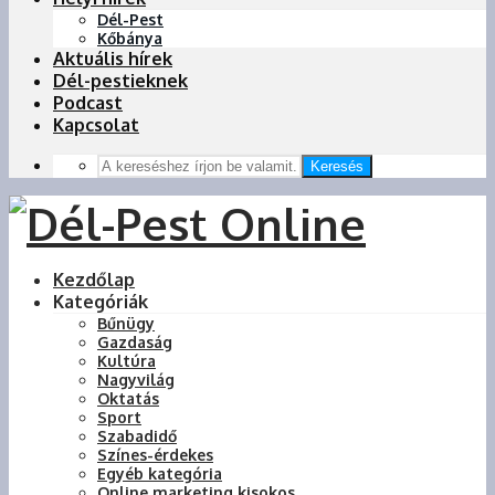
Dél-Pest
Kőbánya
Aktuális hírek
Dél-pestieknek
Podcast
Kapcsolat
Keresés
Kezdőlap
Kategóriák
Bűnügy
Gazdaság
Kultúra
Nagyvilág
Oktatás
Sport
Szabadidő
Színes-érdekes
Egyéb kategória
Online marketing kisokos