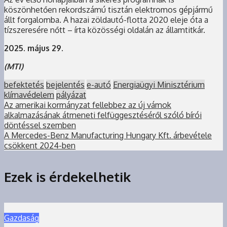
köszönhetően rekordszámú tisztán elektromos gépjármű
állt forgalomba. A hazai zöldautó-flotta 2020 eleje óta a
tízszeresére nőtt – írta közösségi oldalán az államtitkár.
2025. május 29.
(MTI)
befektetés
bejelentés
e-autó
Energiaügyi Minisztérium
klímavédelem
pályázat
Az amerikai kormányzat fellebbez az új vámok
alkalmazásának átmeneti felfüggesztéséről szóló bírói
döntéssel szemben
A Mercedes-Benz Manufacturing Hungary Kft. árbevétele
csökkent 2024-ben
Ezek is érdekelhetik
Gazdaság