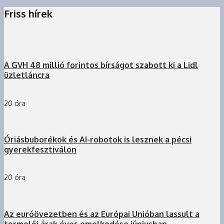
Friss hírek
A GVH 48 millió forintos bírságot szabott ki a Lidl
üzletláncra
20 óra
Óriásbuborékok és AI-robotok is lesznek a pécsi
gyerekfesztiválon
20 óra
Az euróövezetben és az Európai Unióban lassult a
termelői árak éves emelkedése júniusban