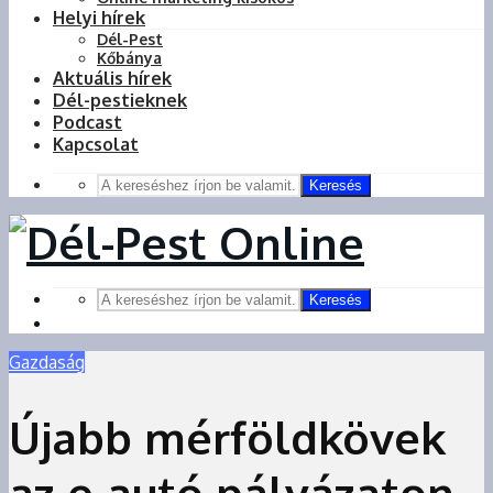
Helyi hírek
Dél-Pest
Kőbánya
Aktuális hírek
Dél-pestieknek
Podcast
Kapcsolat
Keresés
Keresés
Gazdaság
Újabb mérföldkövek
az e-autó pályázaton