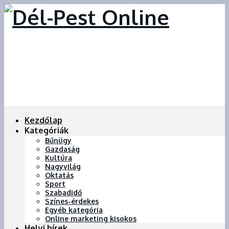
Kezdőlap
Kategóriák
Bűnügy
Gazdaság
Kultúra
Nagyvilág
Oktatás
Sport
Szabadidő
Színes-érdekes
Egyéb kategória
Online marketing kisokos
Helyi hírek