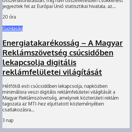
összehasonlításban, míg havi összevetésben csökkenést
jegyeztek fel az Európai Unió statisztikai hivatala, az...
20 óra
Gazdaság
Energiatakarékosság – A Magyar
Reklámszövetség csúcsidőben
lekapcsolja digitális
reklámfelületei világítását
Hétfőtől esti csúcsidőben lekapcsolja, napközben
minimálisra veszi digitális reklámfelületei világítását a
Magyar Reklámszövetség, amelynek közterületi reklám
tagozata az MTI-hez eljuttatott közleményében
csatlakozásra...
3 nap