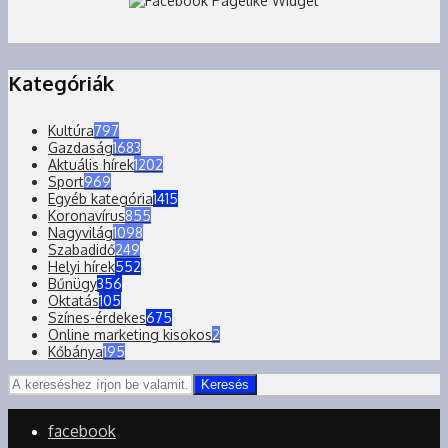
Kategóriák
Kultúra
797
Gazdaság
1683
Aktuális hírek
1202
Sport
969
Egyéb kategória
1415
Koronavírus
855
Nagyvilág
1098
Szabadidő
249
Helyi hírek
552
Bűnügy
356
Oktatás
105
Színes-érdekes
675
Online marketing kisokos
2
Kőbánya
195
Keresés
facebook