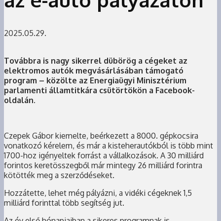
2025.05.29.
Továbbra is nagy sikerrel dübörög a cégeket az
elektromos autók megvásárlásában támogató
program – közölte az Energiaügyi Minisztérium
parlamenti államtitkára csütörtökön a Facebook-
oldalán.
Czepek Gábor kiemelte, beérkezett a 8000. gépkocsira
vonatkozó kérelem, és már a kisteherautókból is több mint
1700-hoz igényeltek forrást a vállalkozások. A 30 milliárd
forintos keretösszegből már mintegy 26 milliárd forintra
kötötték meg a szerződéseket.
Hozzátette, lehet még pályázni, a vidéki cégeknek 1,5
milliárd forinttal több segítség jut.
Az év első hónapjaiban a sikeres programnak is