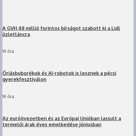
A GVH 48 millió forintos bírságot szabott ki a Lidl
üzletláncra
14 óra
Óriásbuborékok és AI-robotok is lesznek a pécsi
gyerekfesztiválon
14 óra
Az euróövezetben és az Európai Unióban lassult a
termelői árak éves emelkedése júniusban