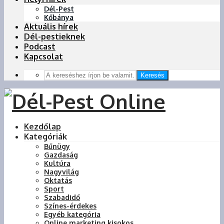
Dél-Pest
Kőbánya
Aktuális hírek
Dél-pestieknek
Podcast
Kapcsolat
Keresés
Kezdőlap
Kategóriák
Bűnügy
Gazdaság
Kultúra
Nagyvilág
Oktatás
Sport
Szabadidő
Színes-érdekes
Egyéb kategória
Online marketing kisokos