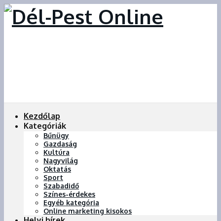
Kezdőlap
Kategóriák
Bűnügy
Gazdaság
Kultúra
Nagyvilág
Oktatás
Sport
Szabadidő
Színes-érdekes
Egyéb kategória
Online marketing kisokos
Helyi hírek