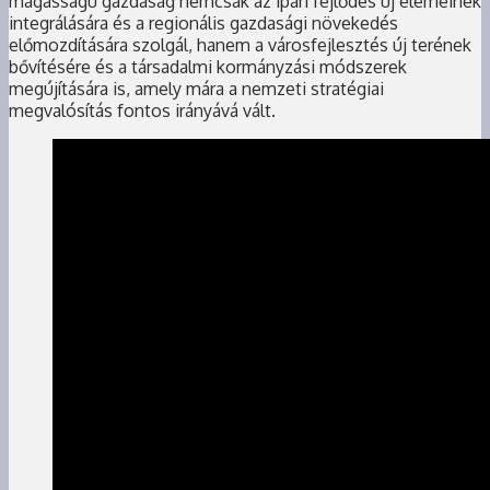
magasságú gazdaság nemcsak az ipari fejlődés új elemeinek
integrálására és a regionális gazdasági növekedés
előmozdítására szolgál, hanem a városfejlesztés új terének
bővítésére és a társadalmi kormányzási módszerek
megújítására is, amely mára a nemzeti stratégiai
megvalósítás fontos irányává vált.