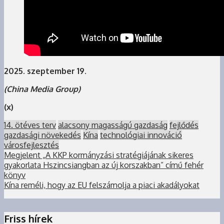
2025. szeptember 19.
(China Media Group)
(x)
14. ötéves terv
alacsony magasságú gazdaság
fejlődés
gazdasági növekedés
Kína
technológiai innováció
városfejlesztés
Megjelent „A KKP kormányzási stratégiájának sikeres
gyakorlata Hszincsiangban az új korszakban” című fehér
könyv
Kína reméli, hogy az EU felszámolja a piaci akadályokat
Friss hírek