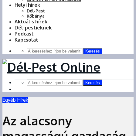
Helyi hírek
Dél-Pest
Kőbánya
Aktuális hírek
Dél-pestieknek
Podcast
Kapcsolat
Keresés
Keresés
Egyéb Hírek
Az alacsony
magasságú gazdaság