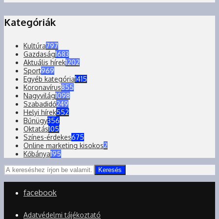
Kategóriák
Kultúra
797
Gazdaság
1683
Aktuális hírek
1202
Sport
969
Egyéb kategória
1415
Koronavírus
855
Nagyvilág
1098
Szabadidő
249
Helyi hírek
552
Bűnügy
356
Oktatás
105
Színes-érdekes
675
Online marketing kisokos
2
Kőbánya
195
Keresés
facebook
Adatvédelmi tájékoztató