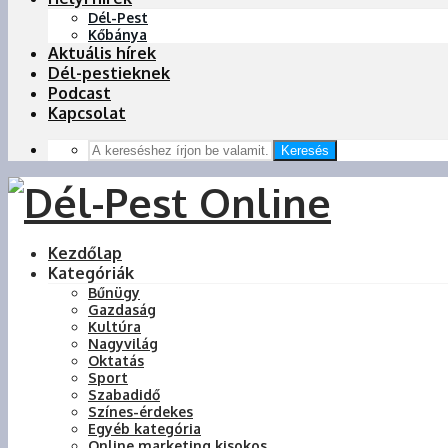
Dél-Pest
Kőbánya
Aktuális hírek
Dél-pestieknek
Podcast
Kapcsolat
Keresés
Kezdőlap
Kategóriák
Bűnügy
Gazdaság
Kultúra
Nagyvilág
Oktatás
Sport
Szabadidő
Színes-érdekes
Egyéb kategória
Online marketing kisokos