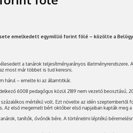
ete emelkedett egymillió forint fölé – közölte a Belügy
lesedett a tanárok teljesítményarányos illetményrendszere. Az
az most már többet is tud keresni.
m hárul – emelte ki az államtitkár.
 rendelkező 6008 pedagógus közül 2189 nem vezető beosztású, 2
2 százalékos mértékű volt. Ezt növelte az idén szeptembertől fo
s. Az első megemelt bért október első napjaiban kapták meg a t
tanárok, tanítók, óvónők bére. A történelmi léptékű béremelésn