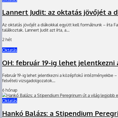
Lannert Judit: az oktatás jövőjét a
Az oktatás jövőjét a diákokkal együtt kell formálnunk – írta
találkoztak. Lannert Judit azt írta, a...
2 hét
Oktatás
OH: február 19-ig lehet jelentkezni
Február 19-ig lehet jelentkezni a középfokú intézményekbe – k
felvételi vizsgadolgozatok...
6 hónap
Oktatás
Hankó Balázs: a Stipendium Peregr