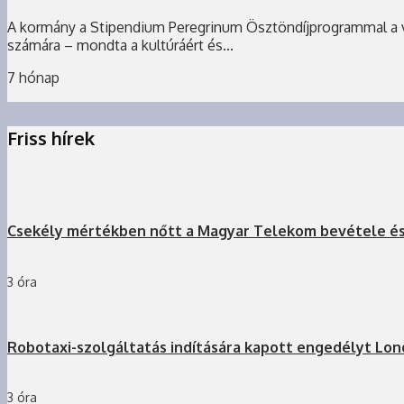
A kormány a Stipendium Peregrinum Ösztöndíjprogrammal a vilá
számára – mondta a kultúráért és...
7 hónap
Friss hírek
Csekély mértékben nőtt a Magyar Telekom bevétele é
3 óra
Robotaxi-szolgáltatás indítására kapott engedélyt Lo
3 óra