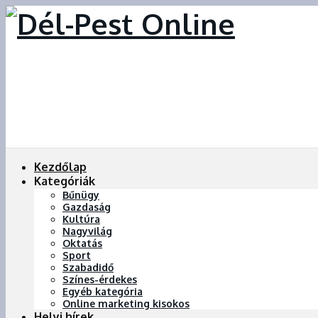
Kezdőlap
Kategóriák
Bűnügy
Gazdaság
Kultúra
Nagyvilág
Oktatás
Sport
Szabadidő
Színes-érdekes
Egyéb kategória
Online marketing kisokos
Helyi hírek