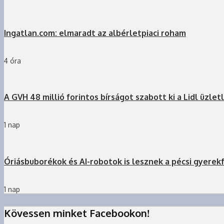
Ingatlan.com: elmaradt az albérletpiaci roham
4 óra
A GVH 48 millió forintos bírságot szabott ki a Lidl üzlet
1 nap
Óriásbuborékok és AI-robotok is lesznek a pécsi gyerek
1 nap
Kövessen minket Facebookon!