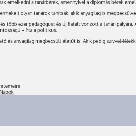
ognak emelkedni a tanárbérek, amennyivel a diplomás bérek eme
rmekeit olyan tanárok tanítsák, akik anyagilag is megbecsülve
s több ezer pedagógust és új fiatalt vonzott a tanári pályára. 
osságú – írta a politikus.
tő és anyagilag megbecsült életút is. Akik pedig szívvel-lélekk
yetemeire
 Napok