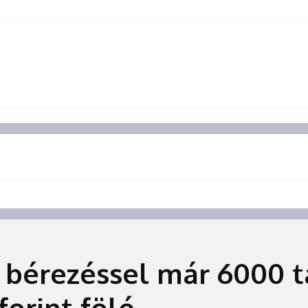
 bérezéssel már 6000 t
orint fölé