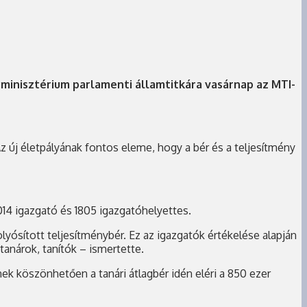
minisztérium parlamenti államtitkára vasárnap az MTI-
 új életpályának fontos eleme, hogy a bér és a teljesítmény
014 igazgató és 1805 igazgatóhelyettes.
lyósított teljesítménybér. Ez az igazgatók értékelése alapján
anárok, tanítók – ismertette.
ek köszönhetően a tanári átlagbér idén eléri a 850 ezer