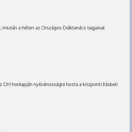
r, miután a héten az Országos Diáktanács tagjaival
az OH honlapján nyilvánosságra hozta a központi írásbeli
e