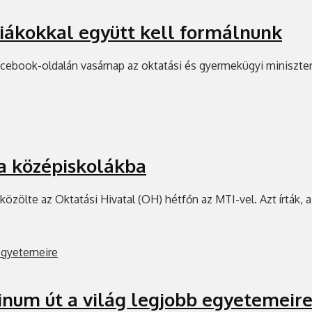
 diákokkal együtt kell formálnunk
 Facebook-oldalán vasárnap az oktatási és gyermekügyi miniszte
 a középiskolákba
özölte az Oktatási Hivatal (OH) hétfőn az MTI-vel. Azt írták, 
inum út a világ legjobb egyetemeir