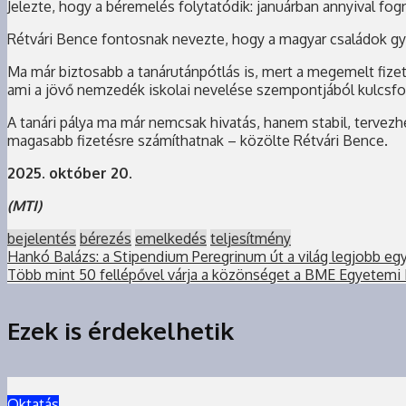
Jelezte, hogy a béremelés folytatódik: januárban annyival f
Rétvári Bence fontosnak nevezte, hogy a magyar családok gye
Ma már biztosabb a tanárutánpótlás is, mert a megemelt fizeté
ami a jövő nemzedék iskolai nevelése szempontjából kulcsfont
A tanári pálya ma már nemcsak hivatás, hanem stabil, tervezhe
magasabb fizetésre számíthatnak – közölte Rétvári Bence.
2025. október 20.
(MTI)
bejelentés
bérezés
emelkedés
teljesítmény
Hankó Balázs: a Stipendium Peregrinum út a világ legjobb eg
Több mint 50 fellépővel várja a közönséget a BME Egyetemi
Ezek is érdekelhetik
Oktatás