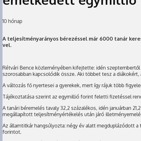
10 hónap
A teljesítményarányos bérezéssel már 6000 tanár keres
vel.
Rétvári Bence közleményében kifejtette: idén szeptembertől é
szorosabban kapcsolódik össze. Aki többet tesz a diákokért, 
A változás fő nyertesei a gyerekek, mert így rájuk több figyele
Tájékoztatása szerint az egymillió forint feletti fizetéssel
A tanári béremelés tavaly 32,2 százalékos, idén januárban 21,
megállapított teljesítményértékelés után járó illetményemelé
Az államtitkár hangsúlyozta: négy év alatt megduplázódott a 
forintot.