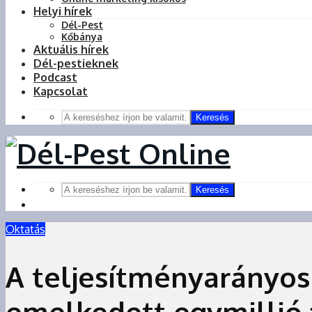
Helyi hírek
Dél-Pest
Kőbánya
Aktuális hírek
Dél-pestieknek
Podcast
Kapcsolat
Keresés
Keresés
Oktatás
A teljesítményarányos
emelkedett egymillió f